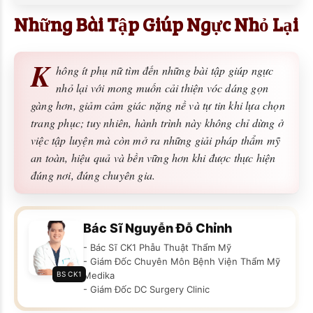
Những Bài Tập Giúp Ngực Nhỏ Lại
K
hông ít phụ nữ tìm đến những bài tập giúp ngực
nhỏ lại với mong muốn cải thiện vóc dáng gọn
gàng hơn, giảm cảm giác nặng nề và tự tin khi lựa chọn
trang phục; tuy nhiên, hành trình này không chỉ dừng ở
việc tập luyện mà còn mở ra những giải pháp thẩm mỹ
an toàn, hiệu quả và bền vững hơn khi được thực hiện
đúng nơi, đúng chuyên gia.
Bác Sĩ Nguyễn Đỗ Chỉnh
- Bác Sĩ CK1 Phẫu Thuật Thẩm Mỹ
- Giám Đốc Chuyên Môn Bệnh Viện Thẩm Mỹ
BS CK1
Medika
- Giám Đốc DC Surgery Clinic