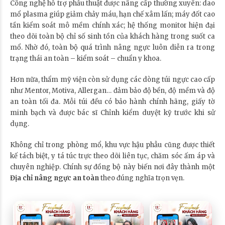
Công nghệ hỗ trợ phẫu thuật được nâng cấp thường xuyên: dao
mổ plasma giúp giảm chảy máu, hạn chế xâm lấn; máy đốt cao
tần kiểm soát mô mềm chính xác; hệ thống monitor hiện đại
theo dõi toàn bộ chỉ số sinh tồn của khách hàng trong suốt ca
mổ. Nhờ đó, toàn bộ quá trình nâng ngực luôn diễn ra trong
trạng thái an toàn – kiểm soát – chuẩn y khoa.
Hơn nữa, thẩm mỹ viện còn sử dụng các dòng túi ngực cao cấp
như Mentor, Motiva, Allergan… đảm bảo độ bền, độ mềm và độ
an toàn tối đa. Mỗi túi đều có bảo hành chính hãng, giấy tờ
minh bạch và được bác sĩ Chỉnh kiểm duyệt kỹ trước khi sử
dụng.
Không chỉ trong phòng mổ, khu vực hậu phẫu cũng được thiết
kế tách biệt, y tá túc trực theo dõi liên tục, chăm sóc ấm áp và
chuyên nghiệp. Chính sự đồng bộ này biến nơi đây thành một
Địa chỉ nâng ngực an toàn
theo đúng nghĩa trọn vẹn.