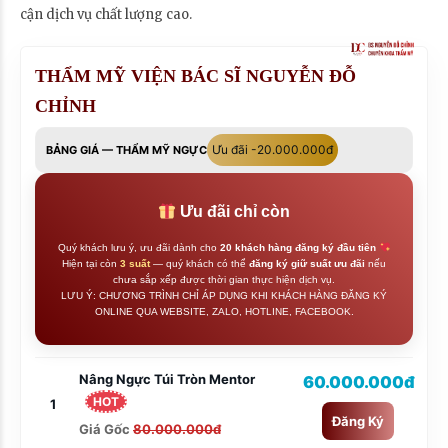
cận dịch vụ chất lượng cao.
THẨM MỸ VIỆN BÁC SĨ NGUYỄN ĐỖ
CHỈNH
Ưu đãi -20.000.000đ
BẢNG GIÁ — THẨM MỸ NGỰC
Ưu đãi chỉ còn
Quý khách lưu ý, ưu đãi dành cho
20 khách hàng đăng ký đầu tiên
Hiện tại còn
3 suất
— quý khách có thể
đăng ký giữ suất ưu đãi
nếu
chưa sắp xếp được thời gian thực hiện dịch vụ.
LƯU Ý: CHƯƠNG TRÌNH CHỈ ÁP DỤNG KHI KHÁCH HÀNG ĐĂNG KÝ
ONLINE QUA WEBSITE, ZALO, HOTLINE, FACEBOOK.
Nâng Ngực Túi Tròn Mentor
60.000.000đ
HOT
1
Đăng Ký
Giá Gốc
80.000.000đ