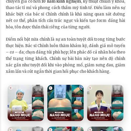
chuyên gia có hơn
10 năm kinh nghiệm
, kỹ thuật chuẩn y khoa,
thao tác tỉ mỉ và phong cách thẩm mỹ tinh tế. Điều làm nên sự
khác biệt của bác sĩ Chỉnh chính là khả năng quan sát đường
nét cơ thể, phân tích cấu trúc ngực và kiến tạo form dáng hài
hòa, tôn được thần thái riêng của từng người.
Điểm nổi bật nữa chính là sự an toàn tuyệt đối trong từng bước
thực hiện. Bác sĩ Chỉnh luôn thăm khám kỹ, đánh giá mô tuyến
– cơ – da; chọn dáng túi phù hợp; lên phác đồ cá nhân hóa theo
thể trạng từng khách. Chính sự bài bản này tạo nên độ chính
xác gần như tuyệt đối khi vào phòng mổ, giảm sưng đau, giảm
xâm lấn và rút ngắn thời gian hồi phục cho khách hàng.