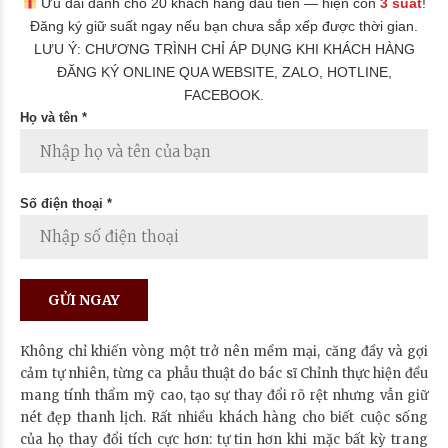
Ưu đãi dành cho 20 khách hàng đầu tiên — hiện còn
3 suất
!
Đăng ký giữ suất ngay nếu bạn chưa sắp xếp được thời gian.
LƯU Ý: CHƯƠNG TRÌNH CHỈ ÁP DỤNG KHI KHÁCH HÀNG
ĐĂNG KÝ ONLINE QUA WEBSITE, ZALO, HOTLINE,
FACEBOOK.
Họ và tên *
Số điện thoại *
Không chỉ khiến vòng một trở nên mềm mại, căng đầy và gợi
cảm tự nhiên, từng ca phẫu thuật do bác sĩ Chỉnh thực hiện đều
mang tính thẩm mỹ cao, tạo sự thay đổi rõ rệt nhưng vẫn giữ
nét đẹp thanh lịch. Rất nhiều khách hàng cho biết cuộc sống
của họ thay đổi tích cực hơn: tự tin hơn khi mặc bất kỳ trang