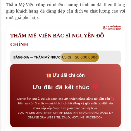
Thẩm Mỹ Viện cũng có nhiều chương trình ưu đãi theo tháng
giúp khách hàng dễ dàng tiếp cận dịch vụ chất lượng cao với
mức giá phù hợp.
THẨM MỸ VIỆN BÁC SĨ NGUYỄN ĐỖ
CHỈNH
Ưu đãi -20.000.000đ
BẢNG GIÁ — THẨM MỸ NGỰC
Ưu đãi chỉ còn
Ưu đãi đã kết thúc
Quý khách lưu ý, ưu đãi dành cho
20 khách hàng đăng ký đầu tiên
Hiện tại còn
3 suất
— quý khách có thể
đăng ký giữ suất ưu đãi
nếu
chưa sắp xếp được thời gian thực hiện dịch vụ.
LƯU Ý: CHƯƠNG TRÌNH CHỈ ÁP DỤNG KHI KHÁCH HÀNG ĐĂNG KÝ
ONLINE QUA WEBSITE, ZALO, HOTLINE, FACEBOOK.