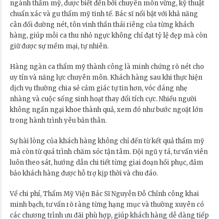
ngành thẩm mỹ, được biết đến bởi chuyên môn vững, kỹ thuật
chuẩn xác và gu thẩm mỹ tinh tế. Bác sĩ nổi bật với khả năng
cân đối đường nét, tôn vinh thần thái riêng của từng khách
hàng, giúp mỗi ca thu nhỏ ngực không chỉ đạt tỷ lệ đẹp mà còn
giữ được sự mềm mại, tự nhiên.
Hàng ngàn ca thẩm mỹ thành công là minh chứng rõ nét cho
uy tín và năng lực chuyên môn. Khách hàng sau khi thực hiện
dịch vụ thường chia sẻ cảm giác tự tin hơn, vóc dáng nhẹ
nhàng và cuộc sống sinh hoạt thay đổi tích cực. Nhiều người
không ngần ngại khoe thành quả, xem đó như bước ngoặt lớn
trong hành trình yêu bản thân.
Sự hài lòng của khách hàng không chỉ đến từ kết quả thẩm mỹ
mà còn từ quá trình chăm sóc tận tâm. Đội ngũ y tá, tư vấn viên
luôn theo sát, hướng dẫn chi tiết từng giai đoạn hồi phục, đảm
bảo khách hàng được hỗ trợ kịp thời và chu đáo.
Về chi phí, Thẩm Mỹ Viện Bác Sĩ Nguyễn Đỗ Chỉnh công khai
minh bạch, tư vấn rõ ràng từng hạng mục và thường xuyên có
các chương trình ưu đãi phù hợp, giúp khách hàng dễ dàng tiếp