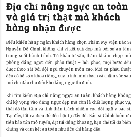
Địa chỉ nâng ngực an toàn
và giá trị thật mà khách
hàng nhận được
Điều khiến hàng ngàn khách hàng chọn Thẩm Mỹ Viện Bác Sĩ
Nguyễn Đỗ Chỉnh không chỉ vì kết quả đẹp mà bởi sự an tâm
trong suốt hành trình. Từ khâu tư vấn, thăm khám, chụp mô
phỏng dáng ngực đến phẫu thuật – hồi phục, mọi bước đều
được theo sát bởi đội ngũ chuyên môn cao. Mỗi ca phẫu thuật
đều có hồ sơ y khoa riêng, quy trình minh bạch và chăm sóc sau
mổ chu đáo cho đến khi dáng ngực ổn định.
Khi tìm kiếm
Địa chỉ nâng ngực an toàn
, khách hàng không
chỉ kỳ vọng vào dáng ngực đẹp mà còn là chất lượng phục vụ,
thái độ tận tâm và tinh thần trách nhiệm của đội ngũ y bác sĩ.
Tại đây, tất cả điều đó đều hội tụ đầy đủ. Bác sĩ Chỉnh luôn ưu
tiên bảo tồn mô tuyến, đặt túi đúng khoang, hạn chế tối đa biến
chứng và cam kết an toàn như tiêu chí hàng đầu.