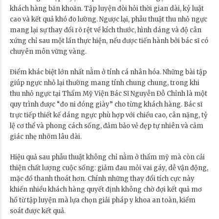
khách hàng băn khoăn. Tập luyện đòi hỏi thời gian dài, kỷ luật
cao và kết quả khó đo lường. Ngược lại, phẫu thuật thu nhỏ ngực
mang lại sự thay đổi rõ rệt về kích thước, hình dáng và độ cân
xứng chỉ sau một lần thực hiện, nếu được tiến hành bởi bác sĩ có
chuyên môn vững vàng.
Điểm khác biệt lớn nhất nằm ở tính cá nhân hóa. Những bài tập
giúp ngực nhỏ lại thường mang tính chung chung, trong khi
thu nhỏ ngực tại Thẩm Mỹ Viện Bác Sĩ Nguyễn Đỗ Chỉnh là một
quy trình được “đo ni đóng giày” cho từng khách hàng. Bác sĩ
trực tiếp thiết kế dáng ngực phù hợp với chiều cao, cân nặng, tỷ
lệ cơ thể và phong cách sống, đảm bảo vẻ đẹp tự nhiên và cảm
giác nhẹ nhõm lâu dài.
Hiệu quả sau phẫu thuật không chỉ nằm ở thẩm mỹ mà còn cải
thiện chất lượng cuộc sống: giảm đau mỏi vai gáy, dễ vận động,
mặc đồ thanh thoát hơn. Chính những thay đổi tích cực này
khiến nhiều khách hàng quyết định không chờ đợi kết quả mơ
hồ từ tập luyện mà lựa chọn giải pháp y khoa an toàn, kiểm
soát được kết quả.