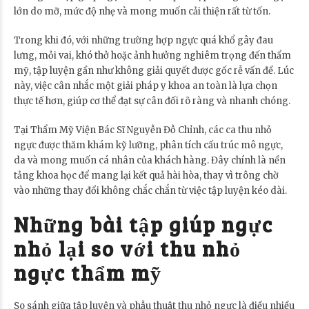
lớn do mỡ, mức độ nhẹ và mong muốn cải thiện rất từ tốn.
Trong khi đó, với những trường hợp ngực quá khổ gây đau
lưng, mỏi vai, khó thở hoặc ảnh hưởng nghiêm trọng đến thẩm
mỹ, tập luyện gần như không giải quyết được gốc rễ vấn đề. Lúc
này, việc cân nhắc một giải pháp y khoa an toàn là lựa chọn
thực tế hơn, giúp cơ thể đạt sự cân đối rõ ràng và nhanh chóng.
Tại Thẩm Mỹ Viện Bác Sĩ Nguyễn Đỗ Chỉnh, các ca thu nhỏ
ngực được thăm khám kỹ lưỡng, phân tích cấu trúc mô ngực,
da và mong muốn cá nhân của khách hàng. Đây chính là nền
tảng khoa học để mang lại kết quả hài hòa, thay vì trông chờ
vào những thay đổi không chắc chắn từ việc tập luyện kéo dài.
Những bài tập giúp ngực
nhỏ lại so với thu nhỏ
ngực thẩm mỹ
So sánh giữa tập luyện và phẫu thuật thu nhỏ ngực là điều nhiều