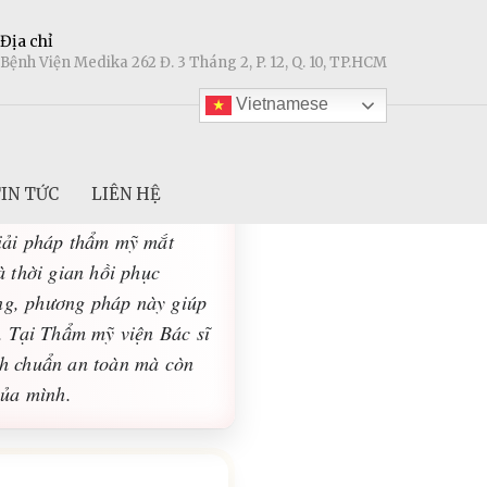
Địa chỉ
Bệnh Viện Medika 262 Đ. 3 Tháng 2, P. 12, Q. 10, TP.HCM
Vietnamese
IN TỨC
LIÊN HỆ
 nhiều người khi tìm đến
iải pháp thẩm mỹ mắt
 thời gian hồi phục
ụng, phương pháp này giúp
n. Tại Thẩm mỹ viện Bác sĩ
nh chuẩn an toàn mà còn
của mình.