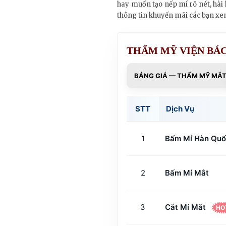
hay muốn tạo nếp mí rõ nét, hài
thông tin khuyến mãi các bạn xe
THẨM MỸ VIỆN BÁC
BẢNG GIÁ — THẨM MỸ MẮ
STT
Dịch Vụ
1
Bấm Mí Hàn Qu
2
Bấm Mí Mắt
3
Cắt Mí Mắt
HO