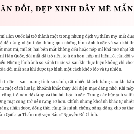
CÂN ĐỐI, ĐẸP XINH ĐẦY MÊ MẨN
C
í Hàn Quốc lại trở thành một trong những dịch vụ thẩm mỹ mắt được
 thể dễ dàng nhận thấy thông qua những hình ảnh trước và sau khi th
 một mí, mí lót, hai bên mắt không đều hoặc nếp mí khá mờ nhạt khi
mí Hàn Quốc, đôi mắt đã trở nên to tròn hơn, nếp mí hiện rõ, cân đối
nhiều. Những hình ảnh so sánh trước và sau khi thực hiện không chỉ cho
của đôi mắt sau khi được tạo hình một cách khéo léo và tự nhiên.
h trước – sau mang tính so sánh, rất nhiều khách hàng sau khi bấm
ư một cách lưu lại khoảnh khắc thay đổi diện mạo đáng nhớ. Khi nếp
 cũng trở nên dễ dàng và thu hút hơn trước. Trong các bức ảnh selfie
gương mặt cũng trở nên rạng rỡ hơn. Chính những khoảnh khắc tự nhi
àng nhận được, đồng thời cũng là minh chứng sống động cho sự thay 
Hàn Quốc tại Thẩm mỹ viện Bác sĩ Nguyễn Đỗ Chỉnh.