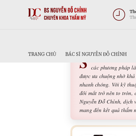
Thờ
Thứ
TRANG CHỦ
BÁC SĨ NGUYỄN ĐỖ CHỈNH
S
ở hữu đôi mắt hai m
các phương pháp là
được ưa chuộng nhờ khả 
nhanh chóng. Với kỹ thu
đôi mắt trở nên to tròn,
Nguyễn Đỗ Chỉnh, dịch v
mang đến kết quả thẩm m