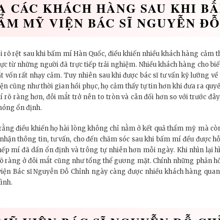
A CÁC KHÁCH HÀNG SAU KHI B
ẨM MỸ VIỆN BÁC SĨ NGUYỄN Đ
 rõ rệt sau khi bấm mí Hàn Quốc, điều khiến nhiều khách hàng cảm t
ực từ những người đã trực tiếp trải nghiệm. Nhiều khách hàng cho biế
t vốn rất nhạy cảm. Tuy nhiên sau khi được bác sĩ tư vấn kỹ lưỡng 
hiện cũng như thời gian hồi phục, họ cảm thấy tự tin hơn khi đưa ra quyế
rõ ràng hơn, đôi mắt trở nên to tròn và cân đối hơn so với trước đây
hóng ổn định.
rằng điều khiến họ hài lòng không chỉ nằm ở kết quả thẩm mỹ mà còn
p nhận thông tin, tư vấn, cho đến chăm sóc sau khi bấm mí đều được hỗ
 nếp mí đã dần ổn định và trông tự nhiên hơn mỗi ngày. Khi nhìn lại h
rõ ràng ở đôi mắt cũng như tổng thể gương mặt. Chính những phản hồi
ện Bác sĩ Nguyễn Đỗ Chỉnh ngày càng được nhiều khách hàng quan t
ình.