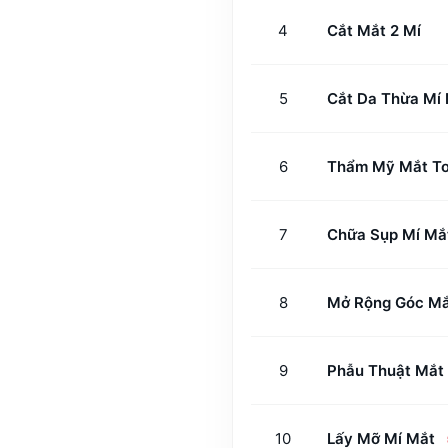
4
Cắt Mắt 2 Mí
5
Cắt Da Thừa Mí
6
Thẩm Mỹ Mắt T
7
Chữa Sụp Mí Mắ
8
Mở Rộng Góc M
9
Phẫu Thuật Mắt
10
Lấy Mỡ Mí Mắt