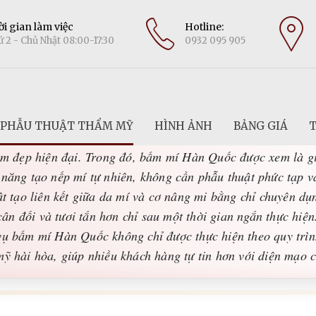
i gian làm việc
Hotline:
 2 - Chủ Nhật 08:00-17:30
0932 095 905
PHẪU THUẬT THẨM MỸ
HÌNH ẢNH
BẢNG GIÁ
T
í rõ nét, hài hòa với gương mặt luôn là mong muốn của rất
m đẹp hiện đại. Trong đó, bấm mí Hàn Quốc được xem là g
năng tạo nếp mí tự nhiên, không cần phẫu thuật phức tạp và
ật tạo liên kết giữa da mí và cơ nâng mi bằng chỉ chuyên d
 cân đối và tươi tắn hơn chỉ sau một thời gian ngắn thực hiệ
ụ bấm mí Hàn Quốc không chỉ được thực hiện theo quy trì
ỹ hài hòa, giúp nhiều khách hàng tự tin hơn với diện mạo 