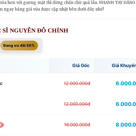
 hòa hơn với gương mặt thì đừng chần chừ quá lâu. NHANH TAY ĐĂNG K
m ngay bảng giá vừa được cập nhật bên dưới đây nhé!
 SĨ NGUYỄN ĐỖ CHỈNH
T
Đang ưu đãi 50%
Giá Gốc
Giá Khuyế
6.000.
ốc
12.000.000đ
6.000.
12.000.000đ
8.000.
16.000.000đ
T