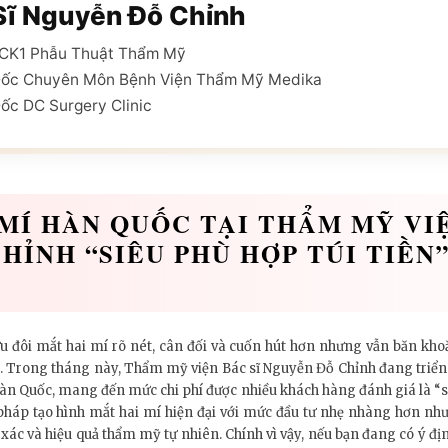
Sĩ Nguyễn Đỗ Chỉnh
ĩ CK1 Phẫu Thuật Thẩm Mỹ
Đốc Chuyên Môn Bệnh Viện Thẩm Mỹ Medika
ốc DC Surgery Clinic
 MÍ HÀN QUỐC TẠI THẨM MỸ VIỆ
HỈNH “SIÊU PHÙ HỢP TÚI TIỀN
ôi mắt hai mí rõ nét, cân đối và cuốn hút hơn nhưng vẫn băn khoăn v
n. Trong tháng này, Thẩm mỹ viện Bác sĩ Nguyễn Đỗ Chỉnh đang triển
n Quốc, mang đến mức chi phí được nhiều khách hàng đánh giá là “siêu
háp tạo hình mắt hai mí hiện đại với mức đầu tư nhẹ nhàng hơn nh
ác và hiệu quả thẩm mỹ tự nhiên. Chính vì vậy, nếu bạn đang có ý địn