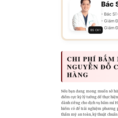
Bác 
- Bác S
- Giám 
- Giám Đ
BS CK1
CHI PHÍ BẤM
NGUYỄN ĐỖ C
HÀNG
Nếu bạn đang mong muốn sở hữu đ
điểm cực kỳ lý tưởng để thực hiệ
dành riêng cho dịch vụ bấm mí Hà
hiếm có để trải nghiệm phương p
thẩm mỹ an toàn, kỹ thuật chuẩn x