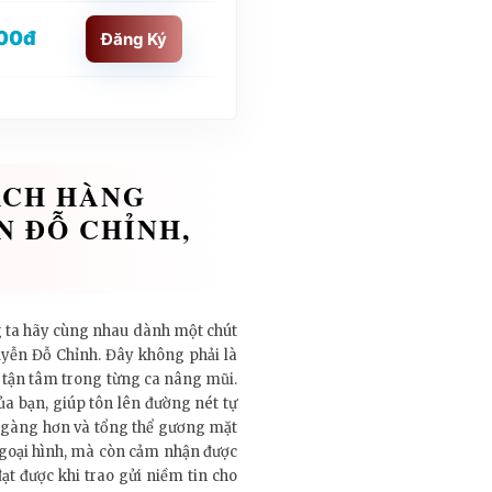
00đ
Đăng Ký
ÁCH HÀNG
N ĐỖ CHỈNH,
g ta hãy cùng nhau dành một chút
uyễn Đỗ Chỉnh. Đây không phải là
ự tận tâm trong từng ca nâng mũi.
a bạn, giúp tôn lên đường nét tự
ọn gàng hơn và tổng thể gương mặt
 ngoại hình, mà còn cảm nhận được
ạt được khi trao gửi niềm tin cho