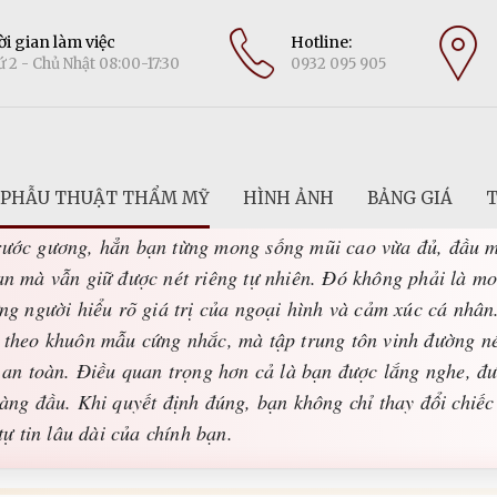
i gian làm việc
Hotline:
 2 - Chủ Nhật 08:00-17:30
0932 095 905
PHẪU THUẬT THẨM MỸ
HÌNH ẢNH
BẢNG GIÁ
T
hòa không chỉ thay đổi diện mạo, mà còn âm thầm nâng đỡ s
rước gương, hẳn bạn từng mong sống mũi cao vừa đủ, đầu m
ạn mà vẫn giữ được nét riêng tự nhiên. Đó không phải là m
ng người hiểu rõ giá trị của ngoại hình và cảm xúc cá nhân
 theo khuôn mẫu cứng nhắc, mà tập trung tôn vinh đường nét
 an toàn. Điều quan trọng hơn cả là bạn được lắng nghe, đư
hàng đầu. Khi quyết định đúng, bạn không chỉ thay đổi chiế
tự tin lâu dài của chính bạn.