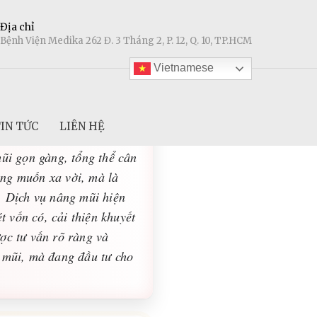
Địa chỉ
Bệnh Viện Medika 262 Đ. 3 Tháng 2, P. 12, Q. 10, TP.HCM
Vietnamese
IN TỨC
LIÊN HỆ
ự tự tin của bạn mỗi
ũi gọn gàng, tổng thể cân
ong muốn xa vời, mà là
. Dịch vụ nâng mũi hiện
 vốn có, cải thiện khuyết
ợc tư vấn rõ ràng và
c mũi, mà đang đầu tư cho