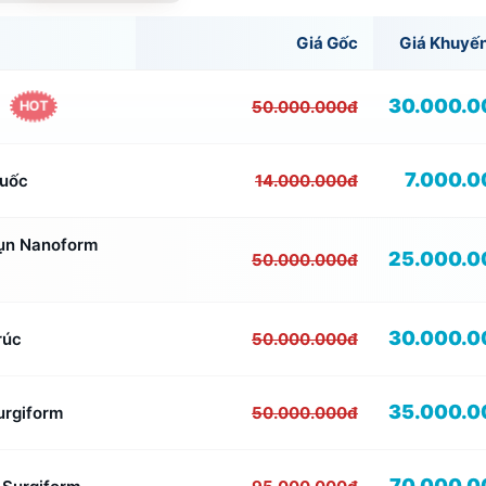
Giá Gốc
Giá Khuyế
e
30.000.0
50.000.000đ
HOT
7.000.
Quốc
14.000.000đ
ụn Nanoform
25.000.0
50.000.000đ
30.000.0
rúc
50.000.000đ
35.000.0
urgiform
50.000.000đ
70.000.0