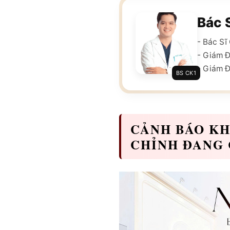
Bác 
- Bác S
- Giám 
- Giám Đ
BS CK1
CẢNH BÁO KH
CHỈNH ĐANG 