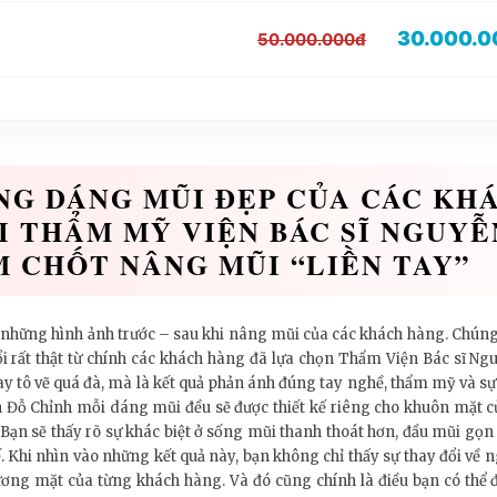
30.000.0
50.000.000đ
G DÁNG MŨI ĐẸP CỦA CÁC KH
I THẨM MỸ VIỆN BÁC SĨ NGUYỄ
M CHỐT NÂNG MŨI “LIỀN TAY”
những hình ảnh trước – sau khi nâng mũi của các khách hàng. Chún
ổi rất thật từ chính các khách hàng đã lựa chọn Thẩm Viện Bác sĩ Ng
y tô vẽ quá đà, mà là kết quả phản ánh đúng tay nghề, thẩm mỹ và s
Đỗ Chỉnh mỗi dáng mũi đều sẽ được thiết kế riêng cho khuôn mặt củ
i. Bạn sẽ thấy rõ sự khác biệt ở sống mũi thanh thoát hơn, đầu mũi g
ế. Khi nhìn vào những kết quả này, bạn không chỉ thấy sự thay đổi về
 gương mặt của từng khách hàng. Và đó cũng chính là điều bạn có thể đ