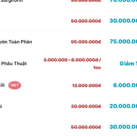
 Surgiform
95.000.000đ
30.000.0
50.000.000đ
75.000.0
ườn Toàn Phần
95.000.000đ
3.000.000 - 8.000.000đ /
Giảm 
 Phẫu Thuật
1cc
Mũi
6.000.0
12.000.000đ
HOT
20.000.0
i
30.000.000đ
30.000.0
50.000.000đ