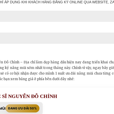
HỈ ÁP DỤNG KHI KHÁCH HÀNG ĐĂNG KÝ ONLINE QUA WEBSITE, ZA
n Đỗ Chỉnh – Địa chỉ làm đẹp hàng đầu hiện nay đang triển khai c
g ký nâng mũi sớm nhất trong tháng này. Chính vì vậy, ngay bây giờ
sẽ có cơ hội nhận được cho mình 1 suất ưu đãi nâng mũi chưa từng có. 
c bạn xem bảng giá ở phía bên dưới đây nhé:
 SĨ NGUYỄN ĐỖ CHỈNH
MŨI
ĐANG ƯU ĐÃI 50%