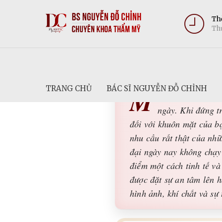
Thờ
Thứ
TRANG CHỦ
BÁC SĨ NGUYỄN ĐỖ CHỈNH
M
ột dáng mũi hài 
ngày. Khi đứng t
đối với khuôn mặt của b
nhu cầu rất thật của nhữ
đại ngày nay không chạy
điểm một cách tinh tế và
được đặt sự an tâm lên 
hình ảnh, khí chất và sự 