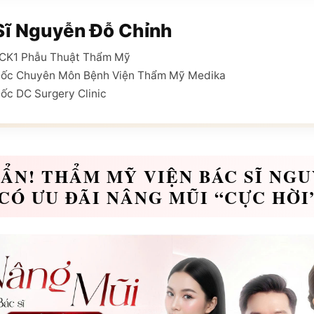
Sĩ Nguyễn Đỗ Chỉnh
ĩ CK1 Phẫu Thuật Thẩm Mỹ
Đốc Chuyên Môn Bệnh Viện Thẩm Mỹ Medika
ốc DC Surgery Clinic
ẨN! THẨM MỸ VIỆN BÁC SĨ NG
CÓ ƯU ĐÃI NÂNG MŨI “CỰC HỜI