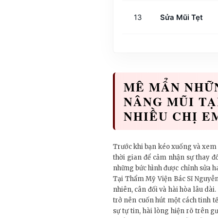
13
Sửa Mũi Tẹt
MÊ MẨN NHỮN
NÂNG MŨI TẠ
NHIỀU CHỊ E
Trước khi bạn kéo xuống và xem 
thời gian để cảm nhận sự thay đ
những bức hình được chỉnh sửa ha
Tại Thẩm Mỹ Viện Bác Sĩ Nguyễn 
nhiên, cân đối và hài hòa lâu dà
trở nên cuốn hút một cách tinh t
sự tự tin, hài lòng hiện rõ trên