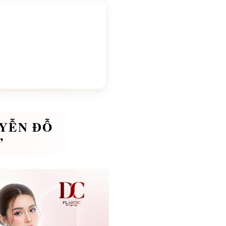
UYỄN ĐỖ
”