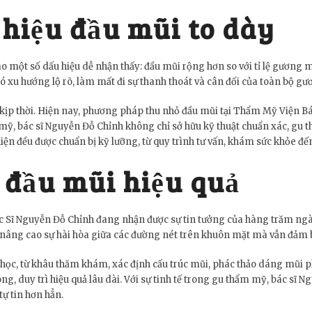
 hiệu đầu mũi to dày
ào một số dấu hiệu dễ nhận thấy: đầu mũi rộng hơn so với tỉ lệ gương 
ó xu hướng lộ rõ, làm mất đi sự thanh thoát và cân đối của toàn bộ gư
 kịp thời. Hiện nay, phương pháp thu nhỏ đầu mũi tại Thẩm Mỹ Viện B
ỹ, bác sĩ Nguyễn Đỗ Chỉnh không chỉ sở hữu kỹ thuật chuẩn xác, gu t
iện đều được chuẩn bị kỹ lưỡng, từ quy trình tư vấn, khám sức khỏe đế
 đầu mũi hiệu quả
ác Sĩ Nguyễn Đỗ Chỉnh đang nhận được sự tin tưởng của hàng trăm n
nâng cao sự hài hòa giữa các đường nét trên khuôn mặt mà vẫn đảm b
a học, từ khâu thăm khám, xác định cấu trúc mũi, phác thảo dáng mũi p
g, duy trì hiệu quả lâu dài. Với sự tinh tế trong gu thẩm mỹ, bác sĩ
tự tin hơn hẳn.