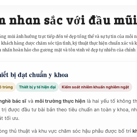
m nhan sắc với đầu mũ
áng mũi ảnh hưởng trực tiếp đến vẻ đẹp tổng thể và sự tự tin của mỗi
 khách hàng được chăm sóc tận tình, kỹ thuật thực hiện chuẩn xác và 
ểm nhấn hoàn hảo cho gương mặt và tôn vinh vẻ đẹp tự nhiên của chính
hiết bị đạt chuẩn y khoa
ô trùng
Thiết bị y tế hiện đại
Kiểm soát nhiễm khuẩn nghiêm ngặt
nghề bác sĩ
và
môi trường thực hiện
là hai yếu tố không th
u trị được đầu tư bài bản theo tiêu chuẩn an toàn y khoa, 
t tối ưu.
òng thủ thuật và khu vực chăm sóc hậu phẫu được bố trí
k