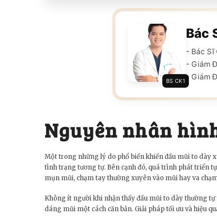
Bác 
- Bác S
- Giám 
- Giám Đ
BS CK1
Nguyên nhân hình
Một trong những lý do phổ biến khiến đầu mũi to dày xu
tình trạng tương tự. Bên cạnh đó, quá trình phát triển
mụn mũi, chạm tay thường xuyên vào mũi hay va chạm 
Không ít người khi nhận thấy đầu mũi to dày thường tự 
dáng mũi một cách căn bản. Giải pháp tối ưu và hiệu qu