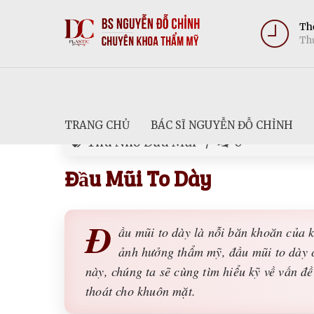
Thờ
Thứ
TRANG CHỦ
BÁC SĨ NGUYỄN ĐỖ CHỈNH
Thu Nhỏ Đầu Mũi
0
Đầu Mũi To Dày
Đ
ầu mũi to dày là nỗi băn khoăn của 
ảnh hưởng thẩm mỹ, đầu mũi to dày cò
này, chúng ta sẽ cùng tìm hiểu kỹ về vấn đ
thoát cho khuôn mặt.