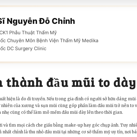
Sĩ Nguyễn Đỗ Chỉnh
ĩ CK1 Phẫu Thuật Thẩm Mỹ
Đốc Chuyên Môn Bệnh Viện Thẩm Mỹ Medika
ốc DC Surgery Clinic
 thành đầu mũi to dày
ất hiện là do di truyền. Nếu trong gia đình có người sở hữu dáng mũ
 tự nhiên của xương và sụn mũi cũng góp phần làm đầu mũi trở nên to 
nhẹ cũng có thể làm mô mềm đầu mũi dày lên theo thời gian.
ti và tìm mọi cách che giấu bằng make-up hay góc chụp ảnh. Tuy nhiên,
ả nhất chính là thu nhỏ đầu mũi tại những cơ sở thẩm mỹ uy tín, nơi b