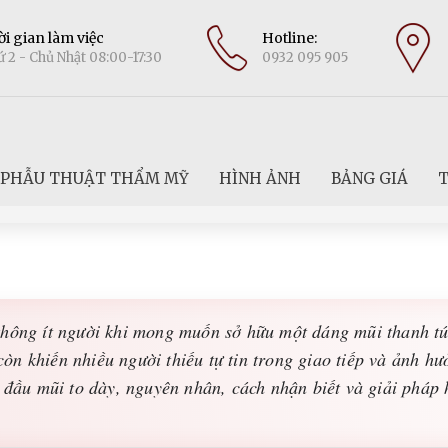
i gian làm việc
Hotline:
 2 - Chủ Nhật 08:00-17:30
0932 095 905
PHẪU THUẬT THẨM MỸ
HÌNH ẢNH
BẢNG GIÁ
T
không ít người khi mong muốn sở hữu một dáng mũi thanh tú
n khiến nhiều người thiếu tự tin trong giao tiếp và ảnh hưở
ề đầu mũi to dày, nguyên nhân, cách nhận biết và giải pháp 