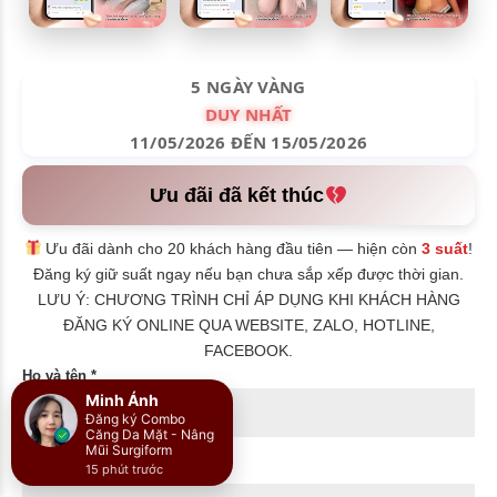
5 NGÀY VÀNG
DUY NHẤT
11/05/2026 ĐẾN 15/05/2026
Ưu đãi đã kết thúc
Ưu đãi dành cho 20 khách hàng đầu tiên — hiện còn
3 suất
!
Đăng ký giữ suất ngay nếu bạn chưa sắp xếp được thời gian.
LƯU Ý: CHƯƠNG TRÌNH CHỈ ÁP DỤNG KHI KHÁCH HÀNG
ĐĂNG KÝ ONLINE QUA WEBSITE, ZALO, HOTLINE,
FACEBOOK.
Họ và tên *
Minh Ánh
Đăng ký Combo
Căng Da Mặt - Nâng
Mũi Surgiform
15 phút trước
Số điện thoại *