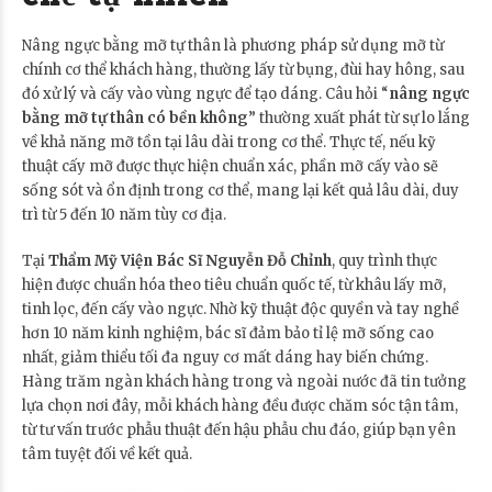
Nâng ngực bằng mỡ tự thân là phương pháp sử dụng mỡ từ
chính cơ thể khách hàng, thường lấy từ bụng, đùi hay hông, sau
đó xử lý và cấy vào vùng ngực để tạo dáng. Câu hỏi “
nâng ngực
bằng mỡ tự thân có bền không
” thường xuất phát từ sự lo lắng
về khả năng mỡ tồn tại lâu dài trong cơ thể. Thực tế, nếu kỹ
thuật cấy mỡ được thực hiện chuẩn xác, phần mỡ cấy vào sẽ
sống sót và ổn định trong cơ thể, mang lại kết quả lâu dài, duy
trì từ 5 đến 10 năm tùy cơ địa.
Tại
Thẩm Mỹ Viện Bác Sĩ Nguyễn Đỗ Chỉnh
, quy trình thực
hiện được chuẩn hóa theo tiêu chuẩn quốc tế, từ khâu lấy mỡ,
tinh lọc, đến cấy vào ngực. Nhờ kỹ thuật độc quyền và tay nghề
hơn 10 năm kinh nghiệm, bác sĩ đảm bảo tỉ lệ mỡ sống cao
nhất, giảm thiểu tối đa nguy cơ mất dáng hay biến chứng.
Hàng trăm ngàn khách hàng trong và ngoài nước đã tin tưởng
lựa chọn nơi đây, mỗi khách hàng đều được chăm sóc tận tâm,
từ tư vấn trước phẫu thuật đến hậu phẫu chu đáo, giúp bạn yên
tâm tuyệt đối về kết quả.