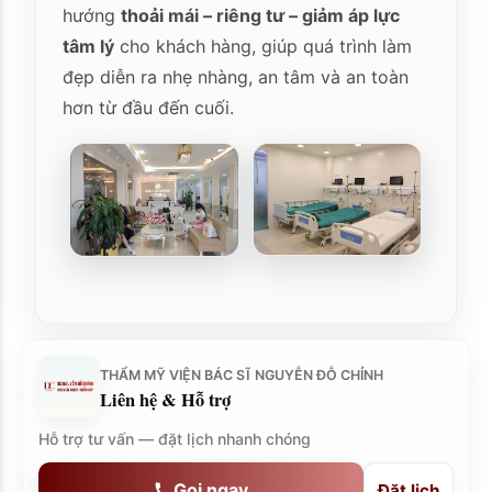
hướng
thoải mái – riêng tư – giảm áp lực
tâm lý
cho khách hàng, giúp quá trình làm
đẹp diễn ra nhẹ nhàng, an tâm và an toàn
hơn từ đầu đến cuối.
THẨM MỸ VIỆN BÁC SĨ NGUYỄN ĐỖ CHỈNH
Liên hệ & Hỗ trợ
Hỗ trợ tư vấn — đặt lịch nhanh chóng
Gọi ngay
Đặt lịch