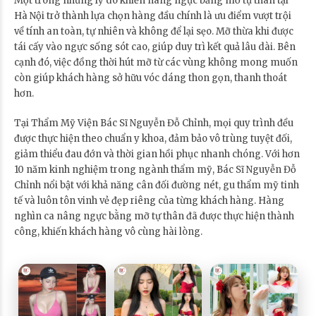
Một trong những lý do khiến nâng ngực bằng mỡ tự thân tại
Hà Nội trở thành lựa chọn hàng đầu chính là ưu điểm vượt trội
về tính an toàn, tự nhiên và không để lại sẹo. Mỡ thừa khi được
tái cấy vào ngực sống sót cao, giúp duy trì kết quả lâu dài. Bên
cạnh đó, việc đồng thời hút mỡ từ các vùng không mong muốn
còn giúp khách hàng sở hữu vóc dáng thon gọn, thanh thoát
hơn.
Tại Thẩm Mỹ Viện Bác Sĩ Nguyễn Đỗ Chỉnh, mọi quy trình đều
được thực hiện theo chuẩn y khoa, đảm bảo vô trùng tuyệt đối,
giảm thiểu đau đớn và thời gian hồi phục nhanh chóng. Với hơn
10 năm kinh nghiệm trong ngành thẩm mỹ, Bác Sĩ Nguyễn Đỗ
Chỉnh nổi bật với khả năng cân đối đường nét, gu thẩm mỹ tinh
tế và luôn tôn vinh vẻ đẹp riêng của từng khách hàng. Hàng
nghìn ca nâng ngực bằng mỡ tự thân đã được thực hiện thành
công, khiến khách hàng vô cùng hài lòng.