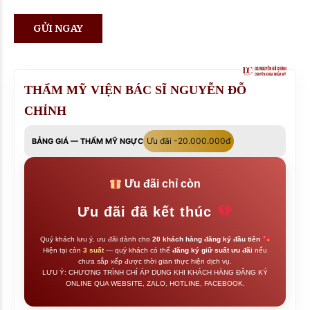
THẨM MỸ VIỆN BÁC SĨ NGUYỄN ĐỖ
CHỈNH
Ưu đãi -20.000.000đ
BẢNG GIÁ — THẨM MỸ NGỰC
Ưu đãi chỉ còn
Ưu đãi đã kết thúc
Quý khách lưu ý, ưu đãi dành cho
20 khách hàng đăng ký đầu tiên
Hiện tại còn
3 suất
— quý khách có thể
đăng ký giữ suất ưu đãi
nếu
chưa sắp xếp được thời gian thực hiện dịch vụ.
LƯU Ý: CHƯƠNG TRÌNH CHỈ ÁP DỤNG KHI KHÁCH HÀNG ĐĂNG KÝ
ONLINE QUA WEBSITE, ZALO, HOTLINE, FACEBOOK.