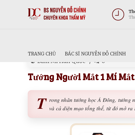
Thờ
Thứ
TRANG CHỦ
BÁC SĨ NGUYỄN ĐỖ CHỈNH
Bấm Mí Hàn Quốc
0
Tướng Người Mắt 1 Mí Mắt
T
rong nhân tướng học Á Đông, tướng ng
và cả diện mạo tổng thể, từ đó mở ra