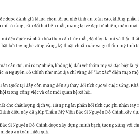
 được đánh giá là lựa chọn tối ưu nhờ tính an toàn cao, không phẫu t
mí rõ ràng, cân đối hai bên mắt, mang lại vẻ đẹp tự nhiên, mềm mại.
mí đều được cá nhân hóa theo cấu trúc mắt, độ dày da mí và thần thá
t bởi tay nghề vững vàng, kỹ thuật chuẩn xác và gu thẩm mỹ tinh tế, l
 mắt cân đối, mí rõ tự nhiên, không lộ dấu vết thẩm mỹ và đặc biệt là 
c Sĩ Nguyễn Đỗ Chỉnh như một địa chỉ vàng để “lột xác” diện mạo một
àn Quốc tại đây còn mang đến sự thay đổi tích cực về cuộc sống. Khác
ội trong công việc và các mối quan hệ xã hội.
hất cho chất lượng dịch vụ. Hàng ngàn phản hồi tích cực ghi nhận tay
Chính điều này đã giúp Thẩm Mỹ Viện Bác Sĩ Nguyễn Đỗ Chỉnh xây dựn
 Bác Sĩ Nguyễn Đỗ Chỉnh được xây dựng minh bạch, tương xứng với chấ
m đẹp an toàn, hiệu quả.