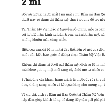
2 mí
Đối với tướng người mắt 1 mí mắt 2 mí, Bấm mí Hàn Quốc
thuật này sử dụng chỉ thẩm mỹ chuyên dụng để tạo nếp 
Tại Thẩm Mỹ Viện Bác Sĩ Nguyễn Đỗ Chỉnh, mỗi ca bấm 
với hơn 10 năm kinh nghiệm trong ngành thẩm mỹ, nổi bậ
những khuôn mẫu cứng nhắc.
Hiệu quả sau khi bấm mí tại đây thể hiện rõ nét qua đôi
nước đến kiều bào quốc tế đã lựa chọn Thẩm Mỹ Viện Bá
Không chỉ dừng lại ở kết quả thẩm mỹ, dịch vụ Bấm mí H
mái khoe gương mặt mới rạng rỡ, từ đó mở ra nhiều cơ h
Sự hài lòng của khách hàng chính là thước đo rõ ràng n
đau, không sưng nhiều và kết quả đúng như mong đợi. 
Về chi phí, dịch vụ Bấm mí Hàn Quốc tại Thẩm Mỹ Viện
hấp dẫn, giúp khách hàng dễ dàng tiếp cận giải pháp là