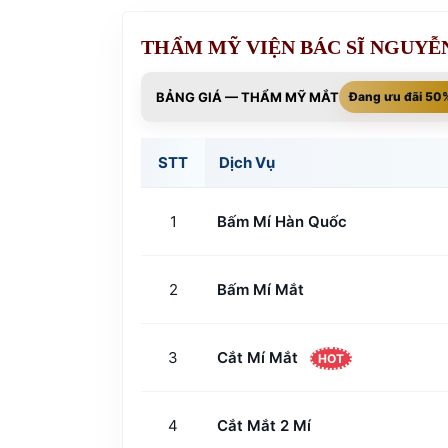
THẨM MỸ VIỆN BÁC SĨ NGUYỄ
BẢNG GIÁ — THẨM MỸ MẮT
Đang ưu đãi 50
STT
Dịch Vụ
1
Bấm Mí Hàn Quốc
2
Bấm Mí Mắt
3
Cắt Mí Mắt
HOT
4
Cắt Mắt 2 Mí