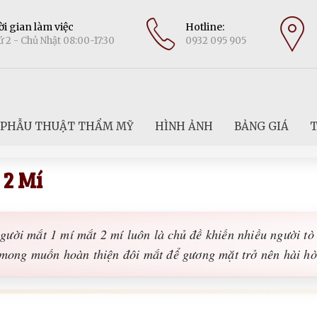
i gian làm việc
Hotline:
 2 - Chủ Nhật 08:00-17:30
0932 095 905
PHẪU THUẬT THẨM MỸ
HÌNH ẢNH
BẢNG GIÁ
T
 2 Mí
ười mắt 1 mí mắt 2 mí luôn là chủ đề khiến nhiều người tò 
 mong muốn hoàn thiện đôi mắt để gương mặt trở nên hài hòa