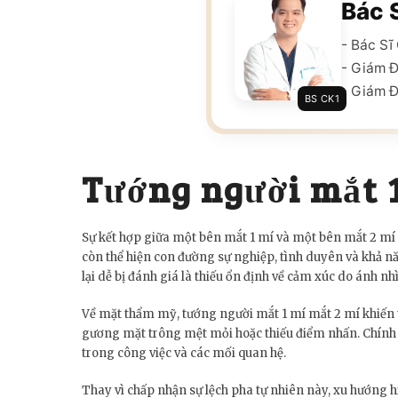
Bác 
- Bác S
- Giám 
- Giám Đ
BS CK1
Tướng người mắt 1
Sự kết hợp giữa một bên mắt 1 mí và một bên mắt 2 mí
còn thể hiện con đường sự nghiệp, tình duyên và khả n
lại dễ bị đánh giá là thiếu ổn định về cảm xúc do ánh n
Về mặt thẩm mỹ, tướng người mắt 1 mí mắt 2 mí khiến tổ
gương mặt trông mệt mỏi hoặc thiếu điểm nhấn. Chính 
trong công việc và các mối quan hệ.
Thay vì chấp nhận sự lệch pha tự nhiên này, xu hướng 