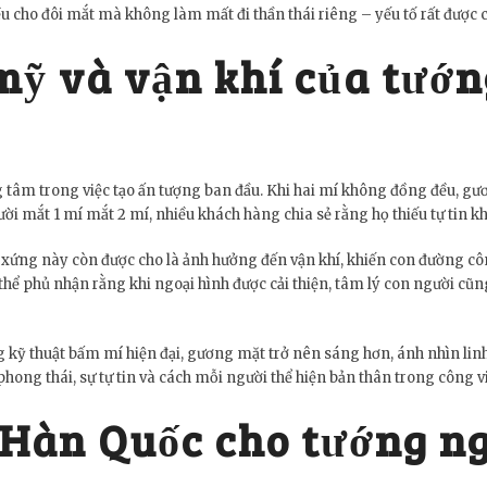
ều cho đôi mắt mà không làm mất đi thần thái riêng – yếu tố rất được 
ỹ và vận khí của tướn
 tâm trong việc tạo ấn tượng ban đầu. Khi hai mí không đồng đều, gươn
ời mắt 1 mí mắt 2 mí, nhiều khách hàng chia sẻ rằng họ thiếu tự tin k
ứng này còn được cho là ảnh hưởng đến vận khí, khiến con đường côn
phủ nhận rằng khi ngoại hình được cải thiện, tâm lý con người cũng t
g kỹ thuật bấm mí hiện đại, gương mặt trở nên sáng hơn, ánh nhìn linh
phong thái, sự tự tin và cách mỗi người thể hiện bản thân trong công 
 Hàn Quốc cho tướng ng