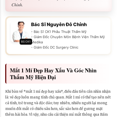
Chỉnh.
Bác Sĩ Nguyễn Đỗ Chỉnh
- Bác Sĩ CK1 Phẫu Thuật Thẩm Mỹ
- Giám Đốc Chuyên Môn Bệnh Viện Thẩm Mỹ
BS CK1
Medika
- Giám Đốc DC Surgery Clinic
Mắt 1 Mí Đẹp Hay Xấu Và Góc Nhìn
Thẩm Mỹ Hiện Đại
Khi bàn về *mắt 1 mí đẹp hay xấu*, điều đầu tiên cần nhìn nhận
là: vẻ đẹp luôn mang tính chủ quan. Mắt 1 mí có thể tạo nên nét
cá tính, trẻ trung và độc đáo; tuy nhiên, nhiều người lại mong
muốn đôi mắt có chiều sâu hơn, sắc sảo hơn để gương mặt
thêm hài hòa. Vì vậy, nhu cầu cải thiện mí mắt thông qua Bấm