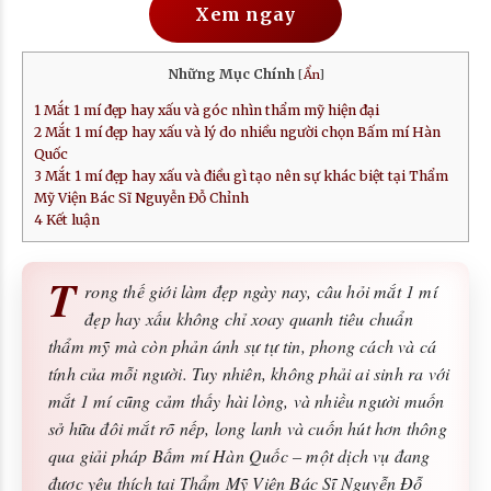
Xem ngay
Những Mục Chính
[
Ẩn
]
1
Mắt 1 mí đẹp hay xấu và góc nhìn thẩm mỹ hiện đại
2
Mắt 1 mí đẹp hay xấu và lý do nhiều người chọn Bấm mí Hàn
Quốc
3
Mắt 1 mí đẹp hay xấu và điều gì tạo nên sự khác biệt tại Thẩm
Mỹ Viện Bác Sĩ Nguyễn Đỗ Chỉnh
4
Kết luận
T
rong thế giới làm đẹp ngày nay, câu hỏi mắt 1 mí
đẹp hay xấu không chỉ xoay quanh tiêu chuẩn
thẩm mỹ mà còn phản ánh sự tự tin, phong cách và cá
tính của mỗi người. Tuy nhiên, không phải ai sinh ra với
mắt 1 mí cũng cảm thấy hài lòng, và nhiều người muốn
sở hữu đôi mắt rõ nếp, long lanh và cuốn hút hơn thông
qua giải pháp Bấm mí Hàn Quốc – một dịch vụ đang
được yêu thích tại Thẩm Mỹ Viện Bác Sĩ Nguyễn Đỗ