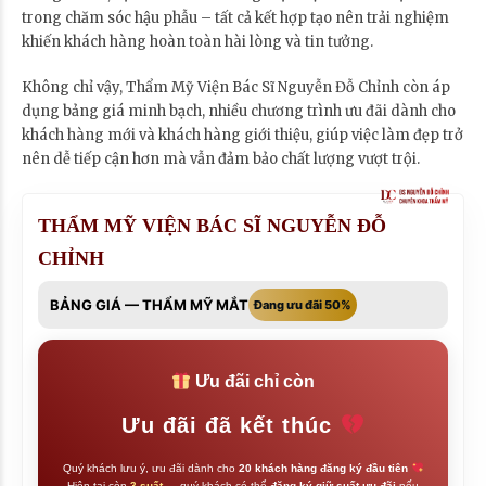
trong chăm sóc hậu phẫu – tất cả kết hợp tạo nên trải nghiệm
khiến khách hàng hoàn toàn hài lòng và tin tưởng.
Không chỉ vậy, Thẩm Mỹ Viện Bác Sĩ Nguyễn Đỗ Chỉnh còn áp
dụng bảng giá minh bạch, nhiều chương trình ưu đãi dành cho
khách hàng mới và khách hàng giới thiệu, giúp việc làm đẹp trở
nên dễ tiếp cận hơn mà vẫn đảm bảo chất lượng vượt trội.
THẨM MỸ VIỆN BÁC SĨ NGUYỄN ĐỖ
CHỈNH
BẢNG GIÁ — THẨM MỸ MẮT
Đang ưu đãi 50%
Ưu đãi chỉ còn
Ưu đãi đã kết thúc
Quý khách lưu ý, ưu đãi dành cho
20 khách hàng đăng ký đầu tiên
Hiện tại còn
3 suất
— quý khách có thể
đăng ký giữ suất ưu đãi
nếu