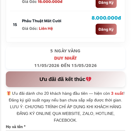
Giá Gốc
15.000.000đ
Đăng Ký
8.000.000đ
Phẫu Thuật Mắt Cười
15
Giá Gốc:
Liên Hệ
Đăng Ký
5 NGÀY VÀNG
DUY NHẤT
11/05/2026 ĐẾN 15/05/2026
Ưu đãi đã kết thúc
Ưu đãi dành cho 20 khách hàng đầu tiên — hiện còn
3 suất
!
Đăng ký giữ suất ngay nếu bạn chưa sắp xếp được thời gian.
LƯU Ý: CHƯƠNG TRÌNH CHỈ ÁP DỤNG KHI KHÁCH HÀNG
ĐĂNG KÝ ONLINE QUA WEBSITE, ZALO, HOTLINE,
FACEBOOK.
Họ và tên *