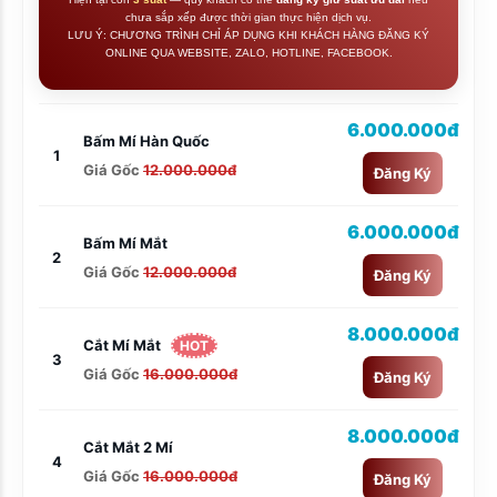
chưa sắp xếp được thời gian thực hiện dịch vụ.
LƯU Ý: CHƯƠNG TRÌNH CHỈ ÁP DỤNG KHI KHÁCH HÀNG ĐĂNG KÝ
ONLINE QUA WEBSITE, ZALO, HOTLINE, FACEBOOK.
6.000.000đ
Bấm Mí Hàn Quốc
1
Giá Gốc
12.000.000đ
Đăng Ký
6.000.000đ
Bấm Mí Mắt
2
Giá Gốc
12.000.000đ
Đăng Ký
8.000.000đ
Cắt Mí Mắt
HOT
3
Giá Gốc
16.000.000đ
Đăng Ký
8.000.000đ
Cắt Mắt 2 Mí
4
Giá Gốc
16.000.000đ
Đăng Ký