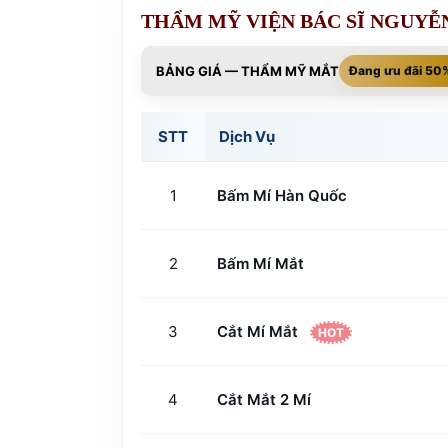
THẨM MỸ VIỆN BÁC SĨ NGUYỄ
BẢNG GIÁ — THẨM MỸ MẮT
Đang ưu đãi 50
STT
Dịch Vụ
1
Bấm Mí Hàn Quốc
2
Bấm Mí Mắt
3
Cắt Mí Mắt
HOT
4
Cắt Mắt 2 Mí