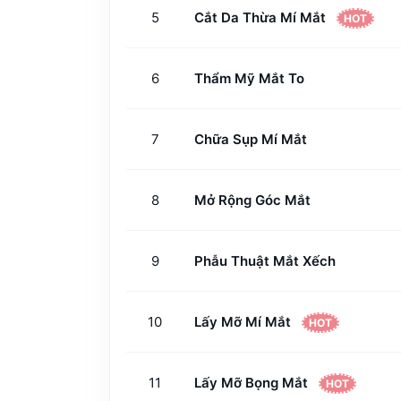
5
Cắt Da Thừa Mí Mắt
HOT
6
Thẩm Mỹ Mắt To
7
Chữa Sụp Mí Mắt
8
Mở Rộng Góc Mắt
9
Phẫu Thuật Mắt Xếch
10
Lấy Mỡ Mí Mắt
HOT
11
Lấy Mỡ Bọng Mắt
HOT