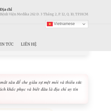
Địa chỉ
Bệnh Viện Medika 262 Đ. 3 Tháng 2, P. 12, Q. 10, TP.HCM
Vietnamese
IN TỨC
LIÊN HỆ
 mắt sâu để che giấu sự mệt mỏi và thiếu sức
ch khắc phục và biết đâu là địa chỉ uy tín