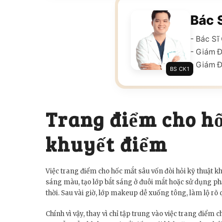
Bác 
- Bác S
- Giám 
- Giám Đ
BS CK1
Trang điểm cho hố
khuyết điểm
Việc trang điểm cho hốc mắt sâu vốn đòi hỏi kỹ thuật 
sáng màu, tạo lớp bắt sáng ở đuôi mắt hoặc sử dụng ph
thời. Sau vài giờ, lớp makeup dễ xuống tông, làm lộ rõ 
Chính vì vậy, thay vì chỉ tập trung vào việc trang điểm 