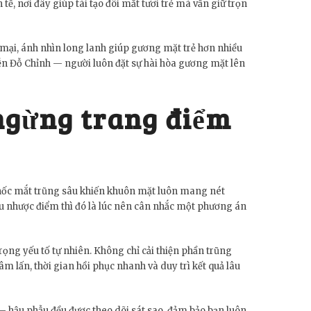
tế, nơi đây giúp tái tạo đôi mắt tươi trẻ mà vẫn giữ trọn
 mại, ánh nhìn long lanh giúp gương mặt trẻ hơn nhiều
yễn Đỗ Chỉnh — người luôn đặt sự hài hòa gương mặt lên
 ngừng trang điểm
i hốc mắt trũng sâu khiến khuôn mặt luôn mang nét
ấu nhược điểm thì đó là lúc nên cân nhắc một phương án
rọng yếu tố tự nhiên. Không chỉ cải thiện phần trũng
lấn, thời gian hồi phục nhanh và duy trì kết quả lâu
 – hậu phẫu đều được theo dõi sát sao, đảm bảo bạn luôn