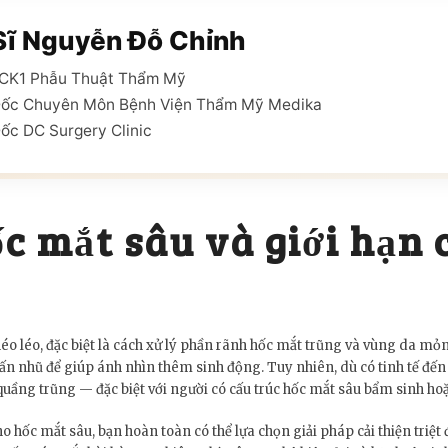
Sĩ Nguyễn Đỗ Chỉnh
ĩ CK1 Phẫu Thuật Thẩm Mỹ
Đốc Chuyên Môn Bệnh Viện Thẩm Mỹ Medika
ốc DC Surgery Clinic
c mắt sâu và giới hạn 
khéo léo, đặc biệt là cách xử lý phần rãnh hốc mắt trũng và vùng da
ấn nhũ để giúp ánh nhìn thêm sinh động. Tuy nhiên, dù có tinh tế đế
quầng trũng — đặc biệt với người có cấu trúc hốc mắt sâu bẩm sinh hoặ
cho hốc mắt sâu, bạn hoàn toàn có thể lựa chọn giải pháp cải thiện tri