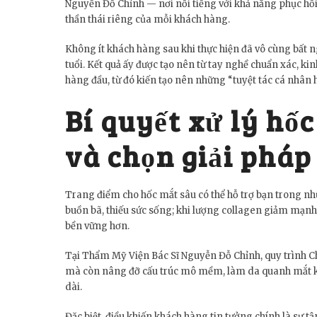
Nguyễn Đỗ Chỉnh — nơi nổi tiếng với khả năng phục hồi cấ
thần thái riêng của mỗi khách hàng.
Không ít khách hàng sau khi thực hiện đã vô cùng bất 
tuổi. Kết quả ấy được tạo nên từ tay nghề chuẩn xác, 
hàng đầu, từ đó kiến tạo nên những “tuyệt tác cá nhân
Bí quyết xử lý hố
và chọn giải phá
Trang điểm cho hốc mắt sâu có thể hỗ trợ bạn trong nh
buồn bã, thiếu sức sống; khi lượng collagen giảm mạnh
bền vững hơn.
Tại Thẩm Mỹ Viện Bác Sĩ Nguyễn Đỗ Chỉnh, quy trình Chữ
mà còn nâng đỡ cấu trúc mô mềm, làm da quanh mắt khỏe
dài.
Đặc biệt, điều khiến khách hàng tin tưởng chính là sự 