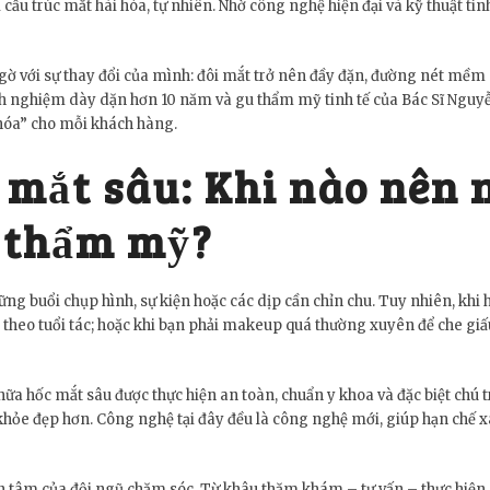
u trúc mắt hài hòa, tự nhiên. Nhờ công nghệ hiện đại và kỹ thuật tinh 
ngờ với sự thay đổi của mình: đôi mắt trở nên đầy đặn, đường nét mềm
kinh nghiệm dày dặn hơn 10 năm và gu thẩm mỹ tinh tế của Bác Sĩ Ngu
 hóa” cho mỗi khách hàng.
c mắt sâu: Khi nào nên
p thẩm mỹ?
ững buổi chụp hình, sự kiện hoặc các dịp cần chỉn chu. Tuy nhiên, kh
 theo tuổi tác; hoặc khi bạn phải makeup quá thường xuyên để che gi
a hốc mắt sâu được thực hiện an toàn, chuẩn y khoa và đặc biệt chú t
 đẹp hơn. Công nghệ tại đây đều là công nghệ mới, giúp hạn chế xâm 
tận tâm của đội ngũ chăm sóc. Từ khâu thăm khám – tư vấn – thực hiện