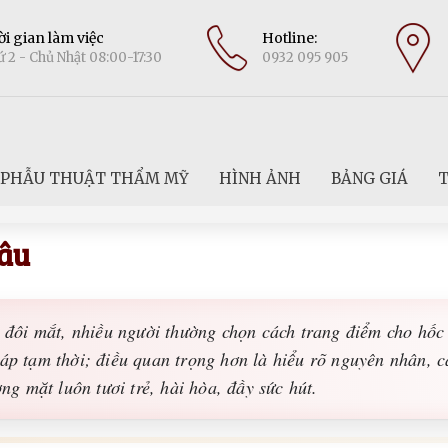
i gian làm việc
Hotline:
 2 - Chủ Nhật 08:00-17:30
0932 095 905
PHẪU THUẬT THẨM MỸ
HÌNH ẢNH
BẢNG GIÁ
T
Sâu
o đôi mắt, nhiều người thường chọn cách trang điểm cho hốc
áp tạm thời; điều quan trọng hơn là hiểu rõ nguyên nhân, cá
ơng mặt luôn tươi trẻ, hài hòa, đầy sức hút.