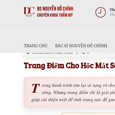
Thờ
Thứ
TRANG CHỦ
BÁC SĨ NGUYỄN ĐỖ CHỈNH
Chữa Hốc Mắt Sâu
0
Trang Điểm Cho Hốc Mắt 
T
rong hành trình tìm lại vẻ rạng rỡ ch
sống. Nhưng trang điểm chỉ là giải ph
giúp cải thiện triệt để tình trạng này để gư