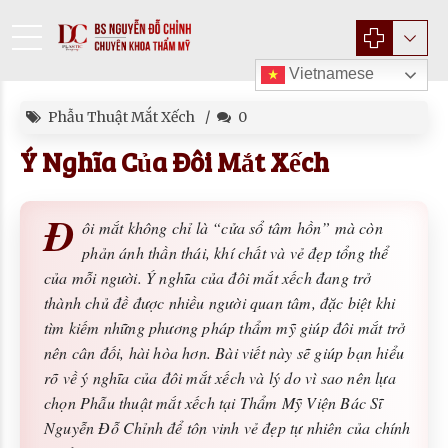
Vietnamese
Phẫu Thuật Mắt Xếch
0
Ý Nghĩa Của Đôi Mắt Xếch
Đ
ôi mắt không chỉ là “cửa sổ tâm hồn” mà còn
phản ánh thần thái, khí chất và vẻ đẹp tổng thể
của mỗi người. Ý nghĩa của đôi mắt xếch đang trở
thành chủ đề được nhiều người quan tâm, đặc biệt khi
tìm kiếm những phương pháp thẩm mỹ giúp đôi mắt trở
nên cân đối, hài hòa hơn. Bài viết này sẽ giúp bạn hiểu
rõ về ý nghĩa của đôi mắt xếch và lý do vì sao nên lựa
chọn Phẫu thuật mắt xếch tại Thẩm Mỹ Viện Bác Sĩ
Nguyễn Đỗ Chỉnh để tôn vinh vẻ đẹp tự nhiên của chính