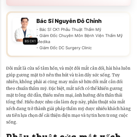
Bác Sĩ Nguyễn Đỗ Chỉnh
- Bác Sĩ CK1 Phẫu Thuật Thẩm Mỹ
- Giám Đốc Chuyên Môn Bệnh Viện Thẩm Mỹ
BS CK1
Medika
- Giám Đốc DC Surgery Clinic
Đôi mắt là cửa sổ tâm hồn, và một đôi mắt cân đối, hài hòa luôn
giúp gương mặt trở nên thu hút và tràn đầy sức sống. Tuy
nhiên, không phải ai cũng may mắn sở hữu đôi mắt cân đối
theo chuẩn thẩm mỹ. Đặc biệt, mắt xếch có thể khiến gương
mặt trông dữ dằn, thiếu mềm mại, ảnh hưởng đến thần thái
tổng thể. Hiểu được nhu cầu làm đẹp này, phẫu thuật sửa mắt
xếch đang trở thành giải pháp thẩm mỹ được nhiều khách hàng
ưu tiên lựa chọn để cải thiện diện mạo và tự tin hơn trong cuộc
sống.