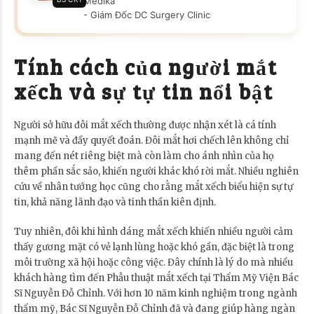
Medika
- Giám Đốc DC Surgery Clinic
Tính cách của người mắt
xếch và sự tự tin nổi bật
Người sở hữu đôi mắt xếch thường được nhận xét là cá tính
mạnh mẽ và đầy quyết đoán. Đôi mắt hơi chếch lên không chỉ
mang đến nét riêng biệt mà còn làm cho ánh nhìn của họ
thêm phần sắc sảo, khiến người khác khó rời mắt. Nhiều nghiên
cứu về nhân tướng học cũng cho rằng mắt xếch biểu hiện sự tự
tin, khả năng lãnh đạo và tinh thần kiên định.
Tuy nhiên, đôi khi hình dáng mắt xếch khiến nhiều người cảm
thấy gương mặt có vẻ lạnh lùng hoặc khó gần, đặc biệt là trong
môi trường xã hội hoặc công việc. Đây chính là lý do mà nhiều
khách hàng tìm đến Phẫu thuật mắt xếch tại Thẩm Mỹ Viện Bác
Sĩ Nguyễn Đỗ Chỉnh. Với hơn 10 năm kinh nghiệm trong ngành
thẩm mỹ, Bác Sĩ Nguyễn Đỗ Chỉnh đã và đang giúp hàng ngàn