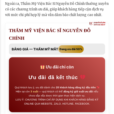
Ngoài ra, Thẩm Mỹ Viện Bác Sĩ Nguyễn Đỗ Chỉnh thường xuyên
có các chương trình ưu đãi, giúp khách hàng tiếp cận dịch vụ
với mức chi phí hợp lý mà vẫn đảm bảo chất lượng cao nhất.
THẨM MỸ VIỆN BÁC SĨ NGUYỄN ĐỖ
CHỈNH
BẢNG GIÁ — THẨM MỸ MẮT
Đang ưu đãi 50%
Ưu đãi chỉ còn
Ưu đãi đã kết thúc
Quý khách lưu ý, ưu đãi dành cho
20 khách hàng đăng ký đầu tiên
Hiện tại còn
3 suất
— quý khách có thể
đăng ký giữ suất ưu đãi
nếu
chưa sắp xếp được thời gian thực hiện dịch vụ.
LƯU Ý: CHƯƠNG TRÌNH CHỈ ÁP DỤNG KHI KHÁCH HÀNG ĐĂNG KÝ
ONLINE QUA WEBSITE, ZALO, HOTLINE, FACEBOOK.