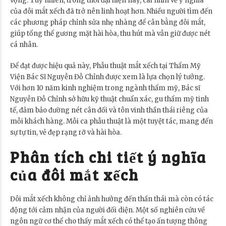
vọng. Tuy nhiên, trong thời đại hiện nay, cái nhìn về ý nghĩa
của đôi mắt xếch đã trở nên linh hoạt hơn. Nhiều người tìm đến
các phương pháp chỉnh sửa nhẹ nhàng để cân bằng đôi mắt,
giúp tổng thể gương mặt hài hòa, thu hút mà vẫn giữ được nét
cá nhân.
Để đạt được hiệu quả này, Phẫu thuật mắt xếch tại Thẩm Mỹ
Viện Bác Sĩ Nguyễn Đỗ Chỉnh được xem là lựa chọn lý tưởng.
Với hơn 10 năm kinh nghiệm trong ngành thẩm mỹ, Bác sĩ
Nguyễn Đỗ Chỉnh sở hữu kỹ thuật chuẩn xác, gu thẩm mỹ tinh
tế, đảm bảo đường nét cân đối và tôn vinh thần thái riêng của
mỗi khách hàng. Mỗi ca phẫu thuật là một tuyệt tác, mang đến
sự tự tin, vẻ đẹp rạng rỡ và hài hòa.
Phân tích chi tiết ý nghĩa
của đôi mắt xếch
Đôi mắt xếch không chỉ ảnh hưởng đến thần thái mà còn có tác
động tới cảm nhận của người đối diện. Một số nghiên cứu về
ngôn ngữ cơ thể cho thấy mắt xếch có thể tạo ấn tượng thông