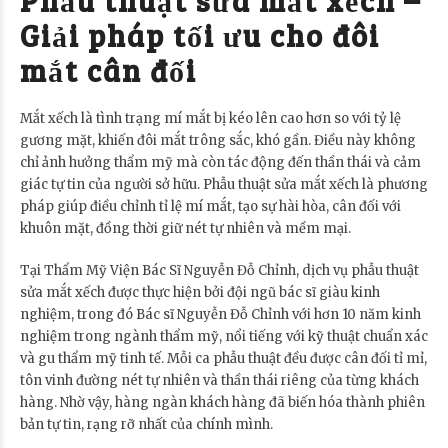
Phẫu thuật sửa mắt xếch –
Giải pháp tối ưu cho đôi
mắt cân đối
Mắt xếch là tình trạng mí mắt bị kéo lên cao hơn so với tỷ lệ
gương mặt, khiến đôi mắt trông sắc, khó gần. Điều này không
chỉ ảnh hưởng thẩm mỹ mà còn tác động đến thần thái và cảm
giác tự tin của người sở hữu. Phẫu thuật sửa mắt xếch là phương
pháp giúp điều chỉnh tỉ lệ mí mắt, tạo sự hài hòa, cân đối với
khuôn mặt, đồng thời giữ nét tự nhiên và mềm mại.
Tại Thẩm Mỹ Viện Bác Sĩ Nguyễn Đỗ Chỉnh, dịch vụ phẫu thuật
sửa mắt xếch được thực hiện bởi đội ngũ bác sĩ giàu kinh
nghiệm, trong đó Bác sĩ Nguyễn Đỗ Chỉnh với hơn 10 năm kinh
nghiệm trong ngành thẩm mỹ, nổi tiếng với kỹ thuật chuẩn xác
và gu thẩm mỹ tinh tế. Mỗi ca phẫu thuật đều được cân đối tỉ mỉ,
tôn vinh đường nét tự nhiên và thần thái riêng của từng khách
hàng. Nhờ vậy, hàng ngàn khách hàng đã biến hóa thành phiên
bản tự tin, rạng rỡ nhất của chính mình.