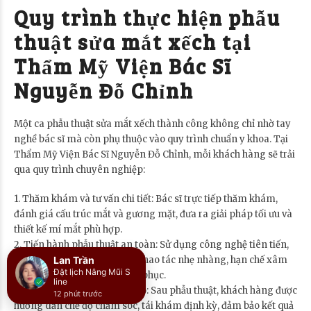
Quy trình thực hiện phẫu
thuật sửa mắt xếch tại
Thẩm Mỹ Viện Bác Sĩ
Nguyễn Đỗ Chỉnh
Một ca phẫu thuật sửa mắt xếch thành công không chỉ nhờ tay
nghề bác sĩ mà còn phụ thuộc vào quy trình chuẩn y khoa. Tại
Thẩm Mỹ Viện Bác Sĩ Nguyễn Đỗ Chỉnh, mỗi khách hàng sẽ trải
qua quy trình chuyên nghiệp:
1. Thăm khám và tư vấn chi tiết: Bác sĩ trực tiếp thăm khám,
đánh giá cấu trúc mắt và gương mặt, đưa ra giải pháp tối ưu và
thiết kế mí mắt phù hợp.
2. Tiến hành phẫu thuật an toàn: Sử dụng công nghệ tiên tiến,
kỹ thuật chính xác, đảm bảo thao tác nhẹ nhàng, hạn chế xâm
Lan Trần
Đặt lịch Nâng Mũi S
lấn và rút ngắn thời gian hồi phục.
line
3. Chăm sóc hậu phẫu chu đáo: Sau phẫu thuật, khách hàng được
12 phút trước
hướng dẫn chế độ chăm sóc, tái khám định kỳ, đảm bảo kết quả