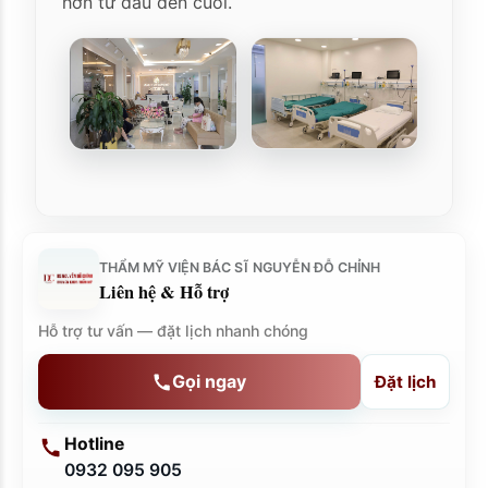
hơn từ đầu đến cuối.
THẨM MỸ VIỆN BÁC SĨ NGUYỄN ĐỖ CHỈNH
Liên hệ & Hỗ trợ
Hỗ trợ tư vấn — đặt lịch nhanh chóng
Gọi ngay
Đặt lịch
Hotline
0932 095 905