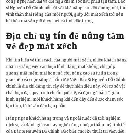
công nghệ hiện đại và đội ngũ chăm sóc hậu phẫu tận tâm. Bác
sĩ Nguyễn Đỗ Chỉnh nổi bật với khả năng cân đối đường nét, tôn
vinh thần thái riêng của mỗi người, giúp đôi mắt xếch trở nên
hài hòa mà vẫn giữ được nét cá tính đặc trưng.
Địa chỉ uy tín để nâng tầm
vẻ đẹp mắt xếch
Khi tìm hiểu về tính cách của người mắt xếch, nhiều khách hàng
nhận ra rằng việc cải thiện hình dáng mắt không chỉ giúp
gương mặt mềm mại hơn mà còn nâng cao sự tự tin trong
giao tiếp và cuộc sống. Thẩm Mỹ Viện Bác Sĩ Nguyễn Đỗ Chỉnh
chính là địa chỉ đáng tin cậy để thực hiện điều này. Với cơ sở vật
chất hiện đại, quy trình chuẩn quốc tế, và đội ngũ bác sĩ giàu
kinh nghiệm, mỗi khách hàng khi đến đây đều được chăm sóc
tận tâm, từ tư vấn đến hậu phẫu.
Hàng ngàn khách hàng trong và ngoài nước đã trải nghiệm
dịch vụ và đánh giá cao tay nghề cũng như gu thẩm mỹ tinh tế
của Bác Sĩ Nguyễn Đỗ Chỉnh. Đặc biệt, mọi kỹ thuật tại viện đều