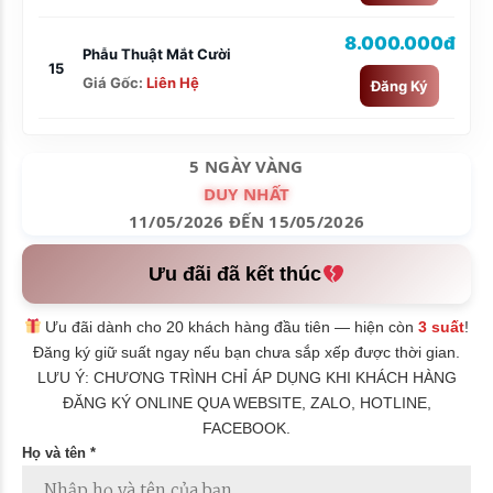
8.000.000đ
Phẫu Thuật Mắt Cười
15
Giá Gốc:
Liên Hệ
Đăng Ký
5 NGÀY VÀNG
DUY NHẤT
11/05/2026 ĐẾN 15/05/2026
Ưu đãi đã kết thúc
Ưu đãi dành cho 20 khách hàng đầu tiên — hiện còn
3 suất
!
Đăng ký giữ suất ngay nếu bạn chưa sắp xếp được thời gian.
LƯU Ý: CHƯƠNG TRÌNH CHỈ ÁP DỤNG KHI KHÁCH HÀNG
ĐĂNG KÝ ONLINE QUA WEBSITE, ZALO, HOTLINE,
FACEBOOK.
Họ và tên *