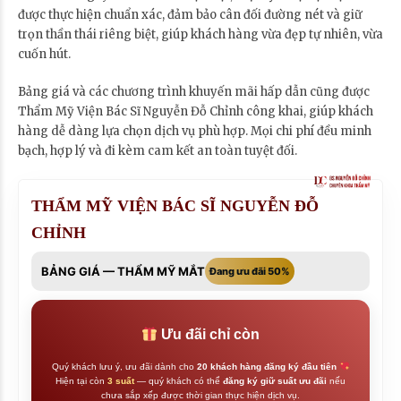
được thực hiện chuẩn xác, đảm bảo cân đối đường nét và giữ
trọn thần thái riêng biệt, giúp khách hàng vừa đẹp tự nhiên, vừa
cuốn hút.
Bảng giá và các chương trình khuyến mãi hấp dẫn cũng được
Thẩm Mỹ Viện Bác Sĩ Nguyễn Đỗ Chỉnh công khai, giúp khách
hàng dễ dàng lựa chọn dịch vụ phù hợp. Mọi chi phí đều minh
bạch, hợp lý và đi kèm cam kết an toàn tuyệt đối.
THẨM MỸ VIỆN BÁC SĨ NGUYỄN ĐỖ
CHỈNH
BẢNG GIÁ — THẨM MỸ MẮT
Đang ưu đãi 50%
Ưu đãi chỉ còn
Quý khách lưu ý, ưu đãi dành cho
20 khách hàng đăng ký đầu tiên
Hiện tại còn
3 suất
— quý khách có thể
đăng ký giữ suất ưu đãi
nếu
chưa sắp xếp được thời gian thực hiện dịch vụ.