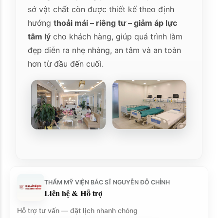
sở vật chất còn được thiết kế theo định
hướng
thoải mái – riêng tư – giảm áp lực
tâm lý
cho khách hàng, giúp quá trình làm
đẹp diễn ra nhẹ nhàng, an tâm và an toàn
hơn từ đầu đến cuối.
THẨM MỸ VIỆN BÁC SĨ NGUYỄN ĐỖ CHỈNH
Liên hệ & Hỗ trợ
Hỗ trợ tư vấn — đặt lịch nhanh chóng