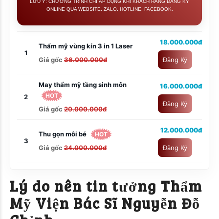
LƯU Ý: CHƯƠNG TRÌNH CHỈ ÁP DỤNG KHI KHÁCH HÀNG ĐĂNG KÝ
ONLINE QUA WEBSITE, ZALO, HOTLINE, FACEBOOK.
18.000.000đ
Thẩm mỹ vùng kín 3 in 1 Laser
1
Giá gốc
36.000.000đ
Đăng Ký
May thẩm mỹ tầng sinh môn
16.000.000đ
HOT
2
Đăng Ký
Giá gốc
20.000.000đ
12.000.000đ
Thu gọn môi bé
HOT
3
Giá gốc
24.000.000đ
Đăng Ký
Lý do nên tin tưởng Thẩm
Mỹ Viện Bác Sĩ Nguyễn Đỗ