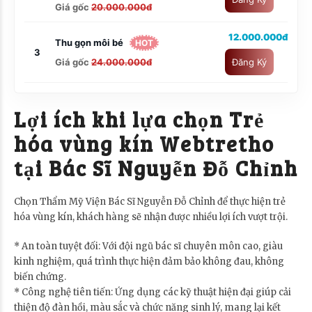
Giá gốc
20.000.000đ
12.000.000đ
Thu gọn môi bé
HOT
3
Giá gốc
24.000.000đ
Đăng Ký
Lợi ích khi lựa chọn Trẻ
hóa vùng kín Webtretho
tại Bác Sĩ Nguyễn Đỗ Chỉnh
Chọn Thẩm Mỹ Viện Bác Sĩ Nguyễn Đỗ Chỉnh để thực hiện trẻ
hóa vùng kín, khách hàng sẽ nhận được nhiều lợi ích vượt trội.
* An toàn tuyệt đối: Với đội ngũ bác sĩ chuyên môn cao, giàu
kinh nghiệm, quá trình thực hiện đảm bảo không đau, không
biến chứng.
* Công nghệ tiên tiến: Ứng dụng các kỹ thuật hiện đại giúp cải
thiện độ đàn hồi, màu sắc và chức năng sinh lý, mang lại kết