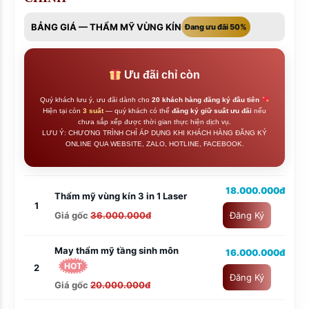
BẢNG GIÁ — THẨM MỸ VÙNG KÍN
Đang ưu đãi 50%
Ưu đãi chỉ còn
Quý khách lưu ý, ưu đãi dành cho
20 khách hàng đăng ký đầu tiên
Hiện tại còn
3 suất
— quý khách có thể
đăng ký giữ suất ưu đãi
nếu
chưa sắp xếp được thời gian thực hiện dịch vụ.
LƯU Ý: CHƯƠNG TRÌNH CHỈ ÁP DỤNG KHI KHÁCH HÀNG ĐĂNG KÝ
ONLINE QUA WEBSITE, ZALO, HOTLINE, FACEBOOK.
18.000.000đ
Thẩm mỹ vùng kín 3 in 1 Laser
1
Giá gốc
36.000.000đ
Đăng Ký
May thẩm mỹ tầng sinh môn
16.000.000đ
HOT
2
Đăng Ký
Giá gốc
20.000.000đ