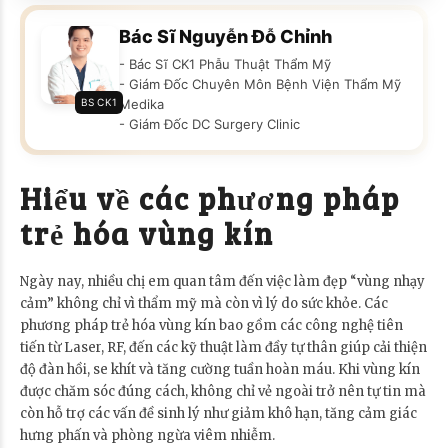
Bác Sĩ Nguyễn Đỗ Chỉnh
- Bác Sĩ CK1 Phẫu Thuật Thẩm Mỹ
- Giám Đốc Chuyên Môn Bệnh Viện Thẩm Mỹ
BS CK1
Medika
- Giám Đốc DC Surgery Clinic
Hiểu về các phương pháp
trẻ hóa vùng kín
Ngày nay, nhiều chị em quan tâm đến việc làm đẹp “vùng nhạy
cảm” không chỉ vì thẩm mỹ mà còn vì lý do sức khỏe. Các
phương pháp trẻ hóa vùng kín bao gồm các công nghệ tiên
tiến từ Laser, RF, đến các kỹ thuật làm đầy tự thân giúp cải thiện
độ đàn hồi, se khít và tăng cường tuần hoàn máu. Khi vùng kín
được chăm sóc đúng cách, không chỉ vẻ ngoài trở nên tự tin mà
còn hỗ trợ các vấn đề sinh lý như giảm khô hạn, tăng cảm giác
hưng phấn và phòng ngừa viêm nhiễm.