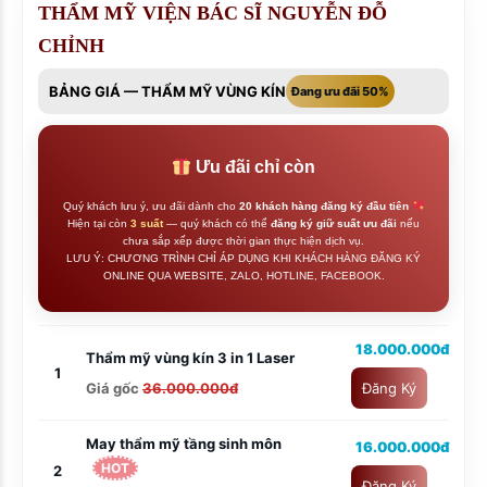
THẨM MỸ VIỆN BÁC SĨ NGUYỄN ĐỖ
CHỈNH
BẢNG GIÁ — THẨM MỸ VÙNG KÍN
Đang ưu đãi 50%
Ưu đãi chỉ còn
Quý khách lưu ý, ưu đãi dành cho
20 khách hàng đăng ký đầu tiên
Hiện tại còn
3 suất
— quý khách có thể
đăng ký giữ suất ưu đãi
nếu
chưa sắp xếp được thời gian thực hiện dịch vụ.
LƯU Ý: CHƯƠNG TRÌNH CHỈ ÁP DỤNG KHI KHÁCH HÀNG ĐĂNG KÝ
ONLINE QUA WEBSITE, ZALO, HOTLINE, FACEBOOK.
18.000.000đ
Thẩm mỹ vùng kín 3 in 1 Laser
1
Giá gốc
36.000.000đ
Đăng Ký
May thẩm mỹ tầng sinh môn
16.000.000đ
HOT
2
Đăng Ký