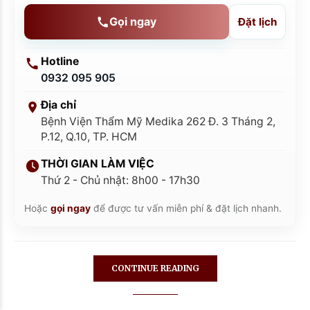
Gọi ngay
Đặt lịch
Hotline
0932 095 905
Địa chỉ
Bệnh Viện Thẩm Mỹ Medika 262 Đ. 3 Tháng 2,
P.12, Q.10, TP. HCM
THỜI GIAN LÀM VIỆC
Thứ 2 - Chủ nhật: 8h00 - 17h30
Hoặc
gọi ngay
để được tư vấn miễn phí & đặt lịch nhanh.
Bích Phương
CONTINUE READING
Đăng ký Nâng Ngực
Nội Soi
35 phút trước