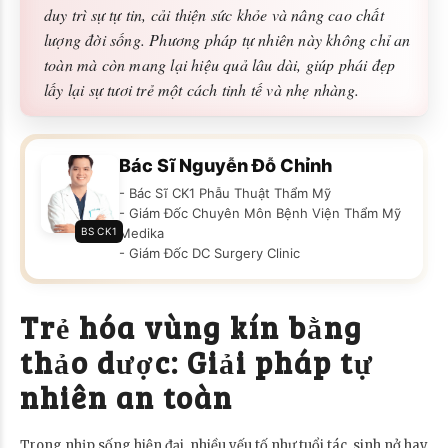
duy trì sự tự tin, cải thiện sức khỏe và nâng cao chất
lượng đời sống. Phương pháp tự nhiên này không chỉ an
toàn mà còn mang lại hiệu quả lâu dài, giúp phái đẹp
lấy lại sự tươi trẻ một cách tinh tế và nhẹ nhàng.
Bác Sĩ Nguyễn Đỗ Chỉnh
- Bác Sĩ CK1 Phẫu Thuật Thẩm Mỹ
- Giám Đốc Chuyên Môn Bệnh Viện Thẩm Mỹ
BS CK1
Medika
- Giám Đốc DC Surgery Clinic
Trẻ hóa vùng kín bằng
thảo dược: Giải pháp tự
nhiên an toàn
Trong nhịp sống hiện đại, nhiều yếu tố như tuổi tác, sinh nở hay