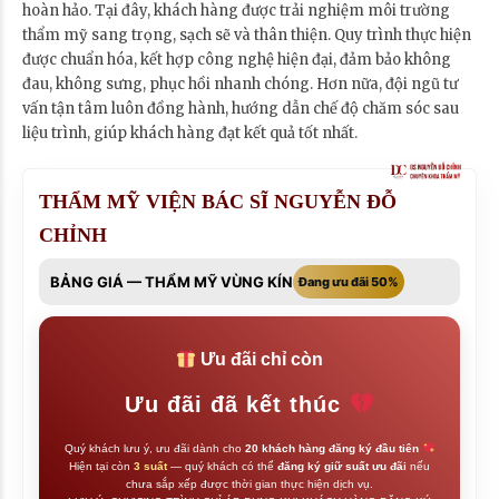
hoàn hảo. Tại đây, khách hàng được trải nghiệm môi trường
thẩm mỹ sang trọng, sạch sẽ và thân thiện. Quy trình thực hiện
được chuẩn hóa, kết hợp công nghệ hiện đại, đảm bảo không
đau, không sưng, phục hồi nhanh chóng. Hơn nữa, đội ngũ tư
vấn tận tâm luôn đồng hành, hướng dẫn chế độ chăm sóc sau
liệu trình, giúp khách hàng đạt kết quả tốt nhất.
THẨM MỸ VIỆN BÁC SĨ NGUYỄN ĐỖ
CHỈNH
BẢNG GIÁ — THẨM MỸ VÙNG KÍN
Đang ưu đãi 50%
Ưu đãi chỉ còn
Ưu đãi đã kết thúc
Quý khách lưu ý, ưu đãi dành cho
20 khách hàng đăng ký đầu tiên
Hiện tại còn
3 suất
— quý khách có thể
đăng ký giữ suất ưu đãi
nếu
chưa sắp xếp được thời gian thực hiện dịch vụ.