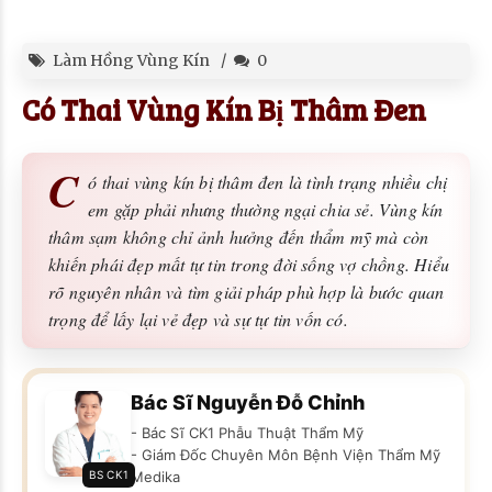
Làm Hồng Vùng Kín
0
Có Thai Vùng Kín Bị Thâm Đen
C
ó thai vùng kín bị thâm đen là tình trạng nhiều chị
em gặp phải nhưng thường ngại chia sẻ. Vùng kín
thâm sạm không chỉ ảnh hưởng đến thẩm mỹ mà còn
khiến phái đẹp mất tự tin trong đời sống vợ chồng. Hiểu
rõ nguyên nhân và tìm giải pháp phù hợp là bước quan
trọng để lấy lại vẻ đẹp và sự tự tin vốn có.
Bác Sĩ Nguyễn Đỗ Chỉnh
- Bác Sĩ CK1 Phẫu Thuật Thẩm Mỹ
- Giám Đốc Chuyên Môn Bệnh Viện Thẩm Mỹ
BS CK1
Medika