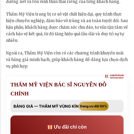
đường nét và tôn vinh thần thái riêng của từng khách hàng.
Thẩm Mỹ Viện trang bị cơ sở vật chất hiện đại, quy trình thực
hiện chuyên nghiệp, đảm bảo vô trùng và an toàn tuyệt đối. Sau
hậu phẫu, khách hàng được chăm sóc chu đáo, tư vấn tận tâm về
cách bảo vệ kết quả, từ đó tăng hiệu quả lâu dài và duy trì sự tự
nhiên.
Ngoài ra, Thẩm Mỹ Viện còn có các chương trình khuyến mãi
và bảng giá minh bạch, giúp khách hàng dễ dàng lựa chọn dịch
vụ phù hợp:
THẨM MỸ VIỆN BÁC SĨ NGUYỄN ĐỖ
CHỈNH
BẢNG GIÁ — THẨM MỸ VÙNG KÍN
Đang ưu đãi 50%
Ưu đãi chỉ còn