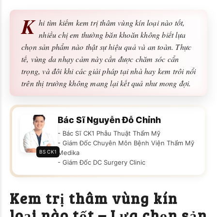
K
hi tìm kiếm kem trị thâm vùng kín loại nào tốt,
nhiều chị em thường băn khoăn không biết lựa
chọn sản phẩm nào thật sự hiệu quả và an toàn. Thực
tế, vùng da nhạy cảm này cần được chăm sóc cẩn
trọng, và đôi khi các giải pháp tại nhà hay kem trôi nổi
trên thị trường không mang lại kết quả như mong đợi.
Bác Sĩ Nguyễn Đỗ Chỉnh
- Bác Sĩ CK1 Phẫu Thuật Thẩm Mỹ
- Giám Đốc Chuyên Môn Bệnh Viện Thẩm Mỹ
BS CK1
Medika
- Giám Đốc DC Surgery Clinic
Kem trị thâm vùng kín
loại nào tốt – Lựa chọn sản