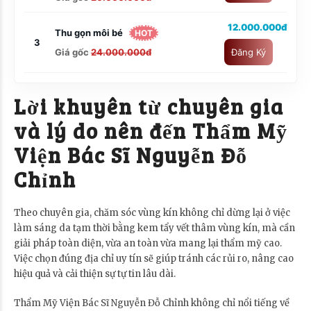
12.000.000đ
Thu gọn môi bé
HOT
3
Giá gốc
24.000.000đ
Đăng Ký
Lời khuyên từ chuyên gia
và lý do nên đến Thẩm Mỹ
Viện Bác Sĩ Nguyễn Đỗ
Chỉnh
Theo chuyên gia, chăm sóc vùng kín không chỉ dừng lại ở việc
làm sáng da tạm thời bằng kem tẩy vết thâm vùng kín, mà cần
giải pháp toàn diện, vừa an toàn vừa mang lại thẩm mỹ cao.
Việc chọn đúng địa chỉ uy tín sẽ giúp tránh các rủi ro, nâng cao
hiệu quả và cải thiện sự tự tin lâu dài.
Thẩm Mỹ Viện Bác Sĩ Nguyễn Đỗ Chỉnh không chỉ nổi tiếng về