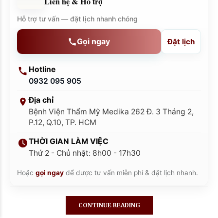
Liên hệ & Hỗ trợ
Hỗ trợ tư vấn — đặt lịch nhanh chóng
Gọi ngay
Đặt lịch
Hotline
0932 095 905
Địa chỉ
Bệnh Viện Thẩm Mỹ Medika 262 Đ. 3 Tháng 2,
P.12, Q.10, TP. HCM
THỜI GIAN LÀM VIỆC
Thứ 2 - Chủ nhật: 8h00 - 17h30
Hoặc
gọi ngay
để được tư vấn miễn phí & đặt lịch nhanh.
Kim Ngân
Đã đặt lịch Nâng Mũi
CONTINUE READING
40 phút trước