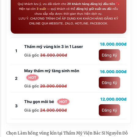
Quý khách lưu ý, ưu đãi dành cho
20 khách hàng đăng ký đầu tiên
Hiện tại còn
3 suất
— quý khách có thể
đăng ký giữ suất ưu đãi
nếu
chưa sắp xếp được thời gian thực hiện dịch vụ.
LƯU Ý: CHƯƠNG TRÌNH CHỈ ÁP DỤNG KHI KHÁCH HÀNG ĐĂNG KÝ
ONLINE QUA WEBSITE, ZALO, HOTLINE, FACEBOOK.
18.000.000đ
Thẩm mỹ vùng kín 3 in 1 Laser
1
Giá gốc
36.000.000đ
Đăng Ký
May thẩm mỹ tầng sinh môn
16.000.000đ
HOT
2
Đăng Ký
Giá gốc
20.000.000đ
12.000.000đ
Thu gọn môi bé
HOT
3
Giá gốc
24.000.000đ
Đăng Ký
Chọn Làm hồng vùng kín tại Thẩm Mỹ Viện Bác Sĩ Nguyễn Đỗ