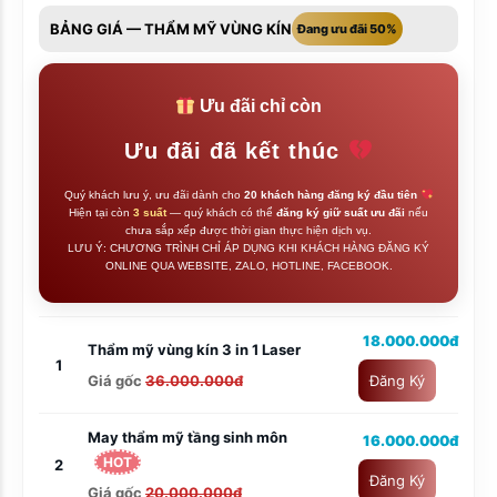
BẢNG GIÁ — THẨM MỸ VÙNG KÍN
Đang ưu đãi 50%
Ưu đãi chỉ còn
Ưu đãi đã kết thúc
Quý khách lưu ý, ưu đãi dành cho
20 khách hàng đăng ký đầu tiên
Hiện tại còn
3 suất
— quý khách có thể
đăng ký giữ suất ưu đãi
nếu
chưa sắp xếp được thời gian thực hiện dịch vụ.
LƯU Ý: CHƯƠNG TRÌNH CHỈ ÁP DỤNG KHI KHÁCH HÀNG ĐĂNG KÝ
ONLINE QUA WEBSITE, ZALO, HOTLINE, FACEBOOK.
18.000.000đ
Thẩm mỹ vùng kín 3 in 1 Laser
1
Giá gốc
36.000.000đ
Đăng Ký
May thẩm mỹ tầng sinh môn
16.000.000đ
HOT
2
Đăng Ký
Giá gốc
20.000.000đ