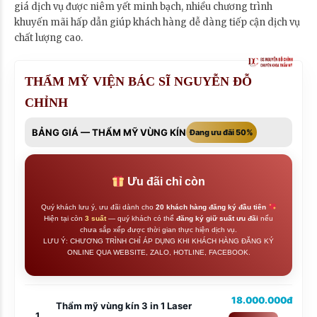
giá dịch vụ được niêm yết minh bạch, nhiều chương trình
khuyến mãi hấp dẫn giúp khách hàng dễ dàng tiếp cận dịch vụ
chất lượng cao.
THẨM MỸ VIỆN BÁC SĨ NGUYỄN ĐỖ
CHỈNH
BẢNG GIÁ — THẨM MỸ VÙNG KÍN
Đang ưu đãi 50%
Ưu đãi chỉ còn
Quý khách lưu ý, ưu đãi dành cho
20 khách hàng đăng ký đầu tiên
Hiện tại còn
3 suất
— quý khách có thể
đăng ký giữ suất ưu đãi
nếu
chưa sắp xếp được thời gian thực hiện dịch vụ.
LƯU Ý: CHƯƠNG TRÌNH CHỈ ÁP DỤNG KHI KHÁCH HÀNG ĐĂNG KÝ
ONLINE QUA WEBSITE, ZALO, HOTLINE, FACEBOOK.
18.000.000đ
Thẩm mỹ vùng kín 3 in 1 Laser
1