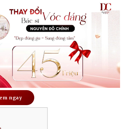
em ngay
a