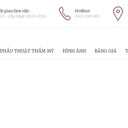
i gian làm việc
Hotline:
 2 - Chủ Nhật 08:00-17:30
0932 095 905
PHẪU THUẬT THẨM MỸ
HÌNH ẢNH
BẢNG GIÁ
T