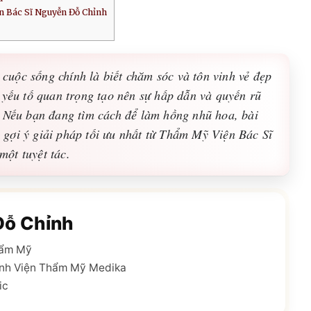
ện Bác Sĩ Nguyễn Đỗ Chỉnh
g cuộc sống chính là biết chăm sóc và tôn vinh vẻ đẹp
 yếu tố quan trọng tạo nên sự hấp dẫn và quyến rũ
. Nếu bạn đang tìm cách để làm hồng nhũ hoa, bài
ng gợi ý giải pháp tối ưu nhất từ Thẩm Mỹ Viện Bác Sĩ
ột tuyệt tác.
Đỗ Chỉnh
hẩm Mỹ
nh Viện Thẩm Mỹ Medika
ic