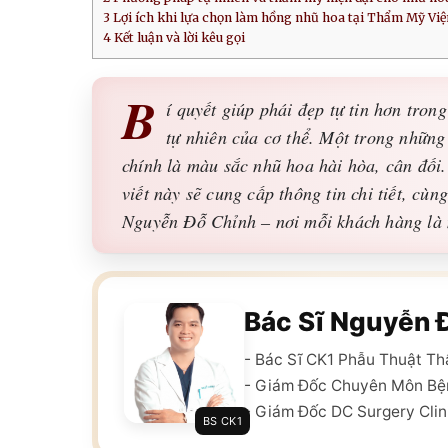
3
Lợi ích khi lựa chọn làm hồng nhũ hoa tại Thẩm Mỹ Vi
4
Kết luận và lời kêu gọi
B
í quyết giúp phái đẹp tự tin hơn tron
tự nhiên của cơ thể. Một trong những
chính là màu sắc nhũ hoa hài hòa, cân đối
viết này sẽ cung cấp thông tin chi tiết, cù
Nguyễn Đỗ Chỉnh – nơi mỗi khách hàng là m
Bác Sĩ Nguyễn 
- Bác Sĩ CK1 Phẫu Thuật T
- Giám Đốc Chuyên Môn Bệ
- Giám Đốc DC Surgery Clin
BS CK1