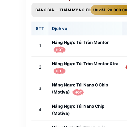
BẢNG GIÁ — THẨM MỸ NGỰC
Ưu đãi -20.000.0
STT
Dịch vụ
Nâng Ngực Túi Tròn Mentor
1
HOT
Nâng Ngực Túi Tròn Mentor Xtra
2
HOT
Nâng Ngực Túi Nano 0 Chip
3
(Motiva)
HOT
Nâng Ngực Túi Nano Chip
4
(Motiva)