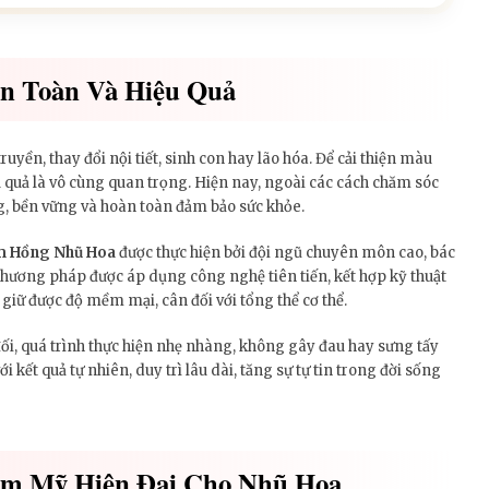
n Toàn Và Hiệu Quả
uyền, thay đổi nội tiết, sinh con hay lão hóa. Để cải thiện màu
 quả là vô cùng quan trọng. Hiện nay, ngoài các cách chăm sóc
g, bền vững và hoàn toàn đảm bảo sức khỏe.
 Hồng Nhũ Hoa
được thực hiện bởi đội ngũ chuyên môn cao, bác
ương pháp được áp dụng công nghệ tiên tiến, kết hợp kỹ thuật
 giữ được độ mềm mại, cân đối với tổng thể cơ thể.
 đối, quá trình thực hiện nhẹ nhàng, không gây đau hay sưng tấy
i kết quả tự nhiên, duy trì lâu dài, tăng sự tự tin trong đời sống
ẩm Mỹ Hiện Đại Cho Nhũ Hoa