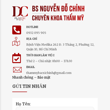
HOTLINE
0932 095 905
ĐỊA CHỈ
Bệnh Viện Medika 262 Đ. 3 Tháng 2, Phường 12,
Quận 10, Hồ Chí Minh
THỜI GIAN LÀM VIỆC
Thứ 2 – Chủ nhật: 8h00 – 17h30
EMAIL
thammybacsichinh@gmail.com
Nhanh chóng – Bảo mật
GỬI TIN NHẮN
Họ Tên: