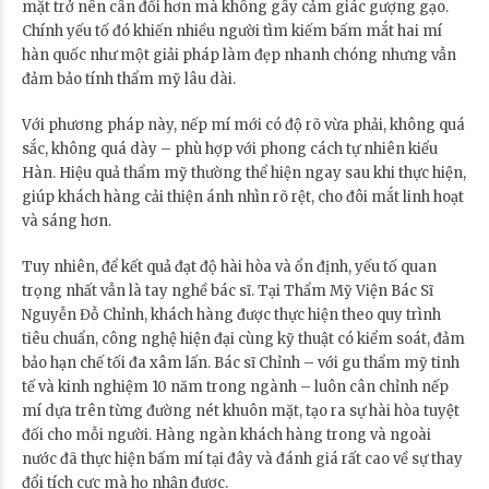
mặt trở nên cân đối hơn mà không gây cảm giác gượng gạo.
Chính yếu tố đó khiến nhiều người tìm kiếm bấm mắt hai mí
hàn quốc như một giải pháp làm đẹp nhanh chóng nhưng vẫn
đảm bảo tính thẩm mỹ lâu dài.
Với phương pháp này, nếp mí mới có độ rõ vừa phải, không quá
sắc, không quá dày – phù hợp với phong cách tự nhiên kiểu
Hàn. Hiệu quả thẩm mỹ thường thể hiện ngay sau khi thực hiện,
giúp khách hàng cải thiện ánh nhìn rõ rệt, cho đôi mắt linh hoạt
và sáng hơn.
Tuy nhiên, để kết quả đạt độ hài hòa và ổn định, yếu tố quan
trọng nhất vẫn là tay nghề bác sĩ. Tại Thẩm Mỹ Viện Bác Sĩ
Nguyễn Đỗ Chỉnh, khách hàng được thực hiện theo quy trình
tiêu chuẩn, công nghệ hiện đại cùng kỹ thuật có kiểm soát, đảm
bảo hạn chế tối đa xâm lấn. Bác sĩ Chỉnh – với gu thẩm mỹ tinh
tế và kinh nghiệm 10 năm trong ngành – luôn cân chỉnh nếp
mí dựa trên từng đường nét khuôn mặt, tạo ra sự hài hòa tuyệt
đối cho mỗi người. Hàng ngàn khách hàng trong và ngoài
nước đã thực hiện bấm mí tại đây và đánh giá rất cao về sự thay
đổi tích cực mà họ nhận được.