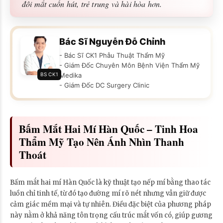
đôi mắt cuốn hút, trẻ trung và hài hòa hơn.
Bác Sĩ Nguyễn Đỗ Chỉnh
- Bác Sĩ CK1 Phẫu Thuật Thẩm Mỹ
- Giám Đốc Chuyên Môn Bệnh Viện Thẩm Mỹ
BS CK1
Medika
- Giám Đốc DC Surgery Clinic
Bấm Mắt Hai Mí Hàn Quốc – Tinh Hoa
Thẩm Mỹ Tạo Nên Ánh Nhìn Thanh
Thoát
Bấm mắt hai mí Hàn Quốc là kỹ thuật tạo nếp mí bằng thao tác
luồn chỉ tinh tế, từ đó tạo đường mí rõ nét nhưng vẫn giữ được
cảm giác mềm mại và tự nhiên. Điều đặc biệt của phương pháp
này nằm ở khả năng tôn trọng cấu trúc mắt vốn có, giúp gương