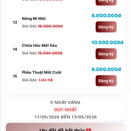
Đăng Ký
8.000.000đ
Nâng Mí Mắt
13
Giá Gốc
16.000.000đ
Đăng Ký
10.000.000đ
Chữa Hốc Mắt Sâu
14
Giá Gốc
15.000.000đ
Đăng Ký
8.000.000đ
Phẫu Thuật Mắt Cười
15
Giá Gốc:
Liên Hệ
Đăng Ký
5 NGÀY VÀNG
DUY NHẤT
11/05/2026 ĐẾN 15/05/2026
Ưu đãi đã kết thúc