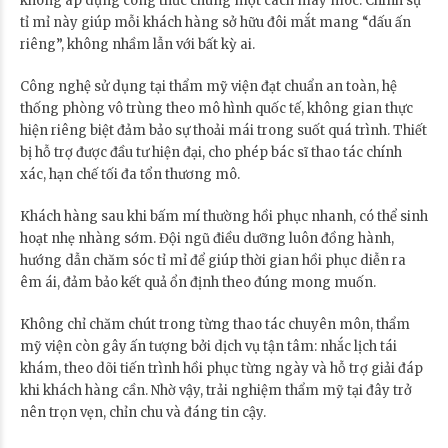
không áp dụng công thức chung một cách máy móc. Chính sự
tỉ mỉ này giúp mỗi khách hàng sở hữu đôi mắt mang “dấu ấn
riêng”, không nhầm lẫn với bất kỳ ai.
Công nghệ sử dụng tại thẩm mỹ viện đạt chuẩn an toàn, hệ
thống phòng vô trùng theo mô hình quốc tế, không gian thực
hiện riêng biệt đảm bảo sự thoải mái trong suốt quá trình. Thiết
bị hỗ trợ được đầu tư hiện đại, cho phép bác sĩ thao tác chính
xác, hạn chế tối đa tổn thương mô.
Khách hàng sau khi bấm mí thường hồi phục nhanh, có thể sinh
hoạt nhẹ nhàng sớm. Đội ngũ điều dưỡng luôn đồng hành,
hướng dẫn chăm sóc tỉ mỉ để giúp thời gian hồi phục diễn ra
êm ái, đảm bảo kết quả ổn định theo đúng mong muốn.
Không chỉ chăm chút trong từng thao tác chuyên môn, thẩm
mỹ viện còn gây ấn tượng bởi dịch vụ tận tâm: nhắc lịch tái
khám, theo dõi tiến trình hồi phục từng ngày và hỗ trợ giải đáp
khi khách hàng cần. Nhờ vậy, trải nghiệm thẩm mỹ tại đây trở
nên trọn vẹn, chỉn chu và đáng tin cậy.