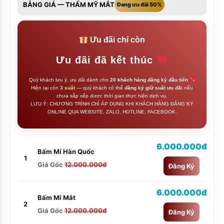
BẢNG GIÁ — THẨM MỸ MẮT
Đang ưu đãi 50%
Ưu đãi chỉ còn
Ưu đãi đã kết thúc
Quý khách lưu ý, ưu đãi dành cho
20 khách hàng đăng ký đầu tiên
Hiện tại còn
3 suất
— quý khách có thể
đăng ký giữ suất ưu đãi
nếu
chưa sắp xếp được thời gian thực hiện dịch vụ.
LƯU Ý: CHƯƠNG TRÌNH CHỈ ÁP DỤNG KHI KHÁCH HÀNG ĐĂNG KÝ
ONLINE QUA WEBSITE, ZALO, HOTLINE, FACEBOOK.
6.000.000đ
Bấm Mí Hàn Quốc
1
Giá Gốc
12.000.000đ
Đăng Ký
6.000.000đ
Bấm Mí Mắt
2
Giá Gốc
12.000.000đ
Đăng Ký