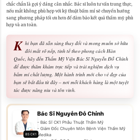
chắc chắn là gợi ý đáng cân nhắc. Bác sĩ luôn tư vấn trung thực,
nếu mắt không phù hợp với kỹ thuật bấm mí sẽ chuyển hướng
sang phương pháp tối ưu hơn để đảm bảo kết quả thẩm mỹ phù
hợp và an toàn.
K
hi bạn đã sẵn sàng thay đổi và mong muốn sở hữu
đôi mắt rõ nếp, tinh tế theo phong cách Hàn
Quốc, hãy đến Thẩm Mỹ Viện Bác Sĩ Nguyễn Đỗ Chỉnh
để được thăm khám trực tiếp và trải nghiệm dịch vụ
bấm mí chất lượng. Một hành trình mới cho vẻ đẹp của
bạn sẽ bắt đầu từ đây – nơi mỗi khách hàng là một tuyệt
tác được nâng niu và tôn vinh.
Bác Sĩ Nguyễn Đỗ Chỉnh
- Bác Sĩ CK1 Phẫu Thuật Thẩm Mỹ
- Giám Đốc Chuyên Môn Bệnh Viện Thẩm Mỹ
BS CK1
Medika