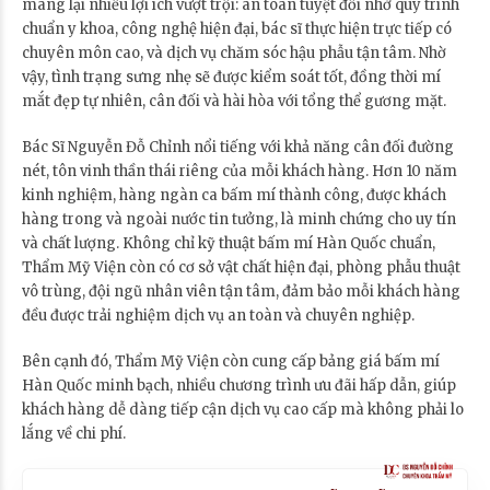
mang lại nhiều lợi ích vượt trội: an toàn tuyệt đối nhờ quy trình
chuẩn y khoa, công nghệ hiện đại, bác sĩ thực hiện trực tiếp có
chuyên môn cao, và dịch vụ chăm sóc hậu phẫu tận tâm. Nhờ
vậy, tình trạng sưng nhẹ sẽ được kiểm soát tốt, đồng thời mí
mắt đẹp tự nhiên, cân đối và hài hòa với tổng thể gương mặt.
Bác Sĩ Nguyễn Đỗ Chỉnh nổi tiếng với khả năng cân đối đường
nét, tôn vinh thần thái riêng của mỗi khách hàng. Hơn 10 năm
kinh nghiệm, hàng ngàn ca bấm mí thành công, được khách
hàng trong và ngoài nước tin tưởng, là minh chứng cho uy tín
và chất lượng. Không chỉ kỹ thuật bấm mí Hàn Quốc chuẩn,
Thẩm Mỹ Viện còn có cơ sở vật chất hiện đại, phòng phẫu thuật
vô trùng, đội ngũ nhân viên tận tâm, đảm bảo mỗi khách hàng
đều được trải nghiệm dịch vụ an toàn và chuyên nghiệp.
Bên cạnh đó, Thẩm Mỹ Viện còn cung cấp bảng giá bấm mí
Hàn Quốc minh bạch, nhiều chương trình ưu đãi hấp dẫn, giúp
khách hàng dễ dàng tiếp cận dịch vụ cao cấp mà không phải lo
lắng về chi phí.