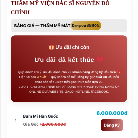
THẨM MỸ VIỆN BÁC SĨ NGUYỄN ĐỖ
CHỈNH
BẢNG GIÁ — THẨM MỸ MẮT
Đang ưu đãi 50%
Ưu đãi chỉ còn
Ưu đãi đã kết thúc
Quý khách lưu ý, ưu đãi dành cho
20 khách hàng đăng ký đầu tiên
Hiện tại còn
3 suất
— quý khách có thể
đăng ký giữ suất ưu đãi
nếu
chưa sắp xếp được thời gian thực hiện dịch vụ.
LƯU Ý: CHƯƠNG TRÌNH CHỈ ÁP DỤNG KHI KHÁCH HÀNG ĐĂNG KÝ
ONLINE QUA WEBSITE, ZALO, HOTLINE, FACEBOOK.
6.000.000đ
Bấm Mí Hàn Quốc
1
Giá Gốc
12.000.000đ
Đăng Ký