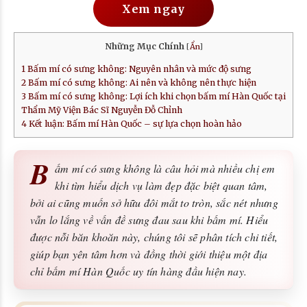
Xem ngay
Những Mục Chính
[
Ẩn
]
1
Bấm mí có sưng không: Nguyên nhân và mức độ sưng
2
Bấm mí có sưng không: Ai nên và không nên thực hiện
3
Bấm mí có sưng không: Lợi ích khi chọn bấm mí Hàn Quốc tại
Thẩm Mỹ Viện Bác Sĩ Nguyễn Đỗ Chỉnh
4
Kết luận: Bấm mí Hàn Quốc – sự lựa chọn hoàn hảo
B
ấm mí có sưng không là câu hỏi mà nhiều chị em
khi tìm hiểu dịch vụ làm đẹp đặc biệt quan tâm,
bởi ai cũng muốn sở hữu đôi mắt to tròn, sắc nét nhưng
vẫn lo lắng về vấn đề sưng đau sau khi bấm mí. Hiểu
được nỗi băn khoăn này, chúng tôi sẽ phân tích chi tiết,
giúp bạn yên tâm hơn và đồng thời giới thiệu một địa
chỉ bấm mí Hàn Quốc uy tín hàng đầu hiện nay.