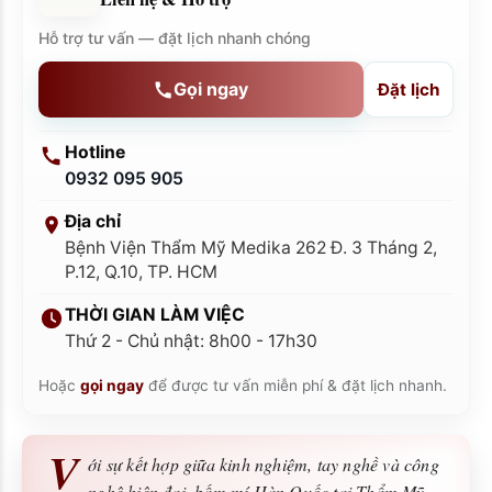
Hỗ trợ tư vấn — đặt lịch nhanh chóng
Gọi ngay
Đặt lịch
Hotline
0932 095 905
Địa chỉ
Bệnh Viện Thẩm Mỹ Medika 262 Đ. 3 Tháng 2,
P.12, Q.10, TP. HCM
THỜI GIAN LÀM VIỆC
Thứ 2 - Chủ nhật: 8h00 - 17h30
Hoặc
gọi ngay
để được tư vấn miễn phí & đặt lịch nhanh.
V
ới sự kết hợp giữa kinh nghiệm, tay nghề và công
nghệ hiện đại, bấm mí Hàn Quốc tại Thẩm Mỹ