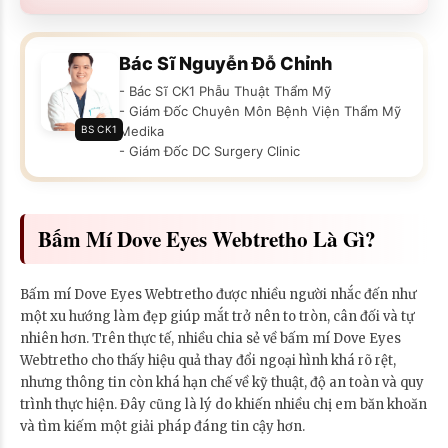
Bác Sĩ Nguyễn Đỗ Chỉnh
- Bác Sĩ CK1 Phẫu Thuật Thẩm Mỹ
- Giám Đốc Chuyên Môn Bệnh Viện Thẩm Mỹ
BS CK1
Medika
- Giám Đốc DC Surgery Clinic
Bấm Mí Dove Eyes Webtretho Là Gì?
Bấm mí Dove Eyes Webtretho được nhiều người nhắc đến như
một xu hướng làm đẹp giúp mắt trở nên to tròn, cân đối và tự
nhiên hơn. Trên thực tế, nhiều chia sẻ về bấm mí Dove Eyes
Webtretho cho thấy hiệu quả thay đổi ngoại hình khá rõ rệt,
nhưng thông tin còn khá hạn chế về kỹ thuật, độ an toàn và quy
trình thực hiện. Đây cũng là lý do khiến nhiều chị em băn khoăn
và tìm kiếm một giải pháp đáng tin cậy hơn.