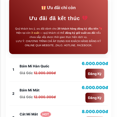
Ưu đãi chỉ còn
Ưu đãi đã kết thúc
Quý khách lưu ý, ưu đãi dành cho
20 khách hàng đăng ký đầu tiên
Hiện tại còn
3 suất
— quý khách có thể
đăng ký giữ suất ưu đãi
nếu
chưa sắp xếp được thời gian thực hiện dịch vụ.
LƯU Ý: CHƯƠNG TRÌNH CHỈ ÁP DỤNG KHI KHÁCH HÀNG ĐĂNG KÝ
ONLINE QUA WEBSITE, ZALO, HOTLINE, FACEBOOK.
6.000.000đ
Bấm Mí Hàn Quốc
1
Giá Gốc
12.000.000đ
Đăng Ký
6.000.000đ
Bấm Mí Mắt
2
Giá Gốc
12.000.000đ
Đăng Ký
8.000.000đ
Cắt Mí Mắt
HOT