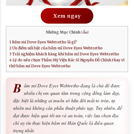
Xem ngay
Những Mục Chính
[
Ẩn
]
1
Bấm mí Dove Eyes Webtretho là gì?
2
Ưu điểm nổi bật của bấm mí Dove Eyes Webtretho
3
Trải nghiệm khách hàng khi bấm mí Dove Eyes Webtretho
4
Lý do nên chọn Thẩm Mỹ Viện Bác Sĩ Nguyễn Đỗ Chỉnh thay vì
thử bấm mí Dove Eyes Webtretho
B
ấm mí Dove Eyes Webtretho đang là chủ đề được
nhiều chị em quan tâm trong cộng đồng làm đẹp,
đặc biệt là những ai muốn sở hữu đôi mắt to tròn, tự
nhiên mà không cần phẫu thuật phức tạp. Tuy nhiên, để
đạt được hiệu quả tối ưu và an toàn, việc lựa chọn địa
chỉ uy tín thực hiện bấm mí Hàn Quốc là điều quan
trọng nhất.