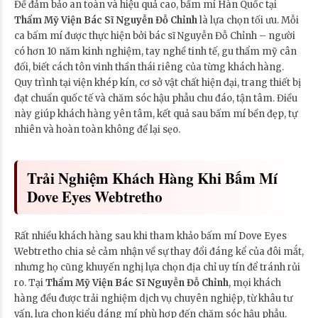
Để đảm bảo an toàn và hiệu quả cao, bấm mí Hàn Quốc tại
Thẩm Mỹ Viện Bác Sĩ Nguyễn Đỗ Chỉnh
là lựa chọn tối ưu. Mỗi
ca bấm mí được thực hiện bởi bác sĩ Nguyễn Đỗ Chỉnh – người
có hơn 10 năm kinh nghiệm, tay nghề tinh tế, gu thẩm mỹ cân
đối, biết cách tôn vinh thần thái riêng của từng khách hàng.
Quy trình tại viện khép kín, cơ sở vật chất hiện đại, trang thiết bị
đạt chuẩn quốc tế và chăm sóc hậu phẫu chu đáo, tận tâm. Điều
này giúp khách hàng yên tâm, kết quả sau bấm mí bền đẹp, tự
nhiên và hoàn toàn không để lại sẹo.
Trải Nghiệm Khách Hàng Khi Bấm Mí
Dove Eyes Webtretho
Rất nhiều khách hàng sau khi tham khảo bấm mí Dove Eyes
Webtretho chia sẻ cảm nhận về sự thay đổi đáng kể của đôi mắt,
nhưng họ cũng khuyến nghị lựa chọn địa chỉ uy tín để tránh rủi
ro. Tại
Thẩm Mỹ Viện Bác Sĩ Nguyễn Đỗ Chỉnh
, mọi khách
hàng đều được trải nghiệm dịch vụ chuyên nghiệp, từ khâu tư
vấn, lựa chọn kiểu dáng mí phù hợp đến chăm sóc hậu phẫu.