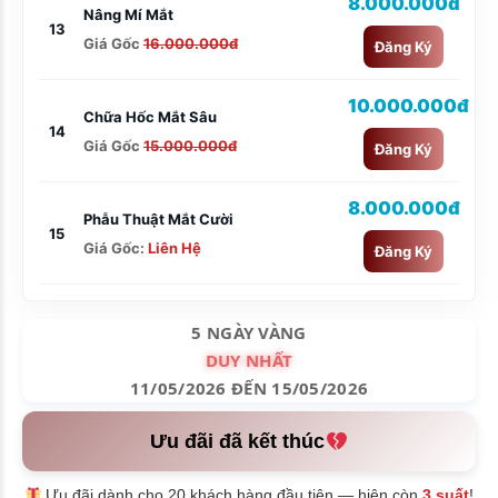
8.000.000đ
Nâng Mí Mắt
13
Giá Gốc
16.000.000đ
Đăng Ký
10.000.000đ
Chữa Hốc Mắt Sâu
14
Giá Gốc
15.000.000đ
Đăng Ký
8.000.000đ
Phẫu Thuật Mắt Cười
15
Giá Gốc:
Liên Hệ
Đăng Ký
5 NGÀY VÀNG
DUY NHẤT
11/05/2026 ĐẾN 15/05/2026
Ưu đãi đã kết thúc
Ưu đãi dành cho 20 khách hàng đầu tiên — hiện còn
3 suất
!