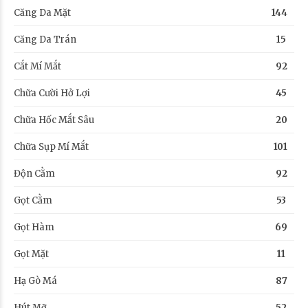
Căng Da Mặt
144
Căng Da Trán
15
Cắt Mí Mắt
92
Chữa Cười Hở Lợi
45
Chữa Hốc Mắt Sâu
20
Chữa Sụp Mí Mắt
101
Độn Cằm
92
Gọt Cằm
53
Gọt Hàm
69
Gọt Mặt
11
Hạ Gò Má
87
Hút Mỡ
52