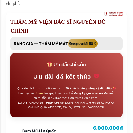
chi phí.
THẨM MỸ VIỆN BÁC SĨ NGUYỄN ĐỖ
CHỈNH
BẢNG GIÁ — THẨM MỸ MẮT
Đang ưu đãi 50%
Ưu đãi chỉ còn
Ưu đãi đã kết thúc
Quý khách lưu ý, ưu đãi dành cho
20 khách hàng đăng ký đầu tiên
Hiện tại còn
3 suất
— quý khách có thể
đăng ký giữ suất ưu đãi
nếu
chưa sắp xếp được thời gian thực hiện dịch vụ.
LƯU Ý: CHƯƠNG TRÌNH CHỈ ÁP DỤNG KHI KHÁCH HÀNG ĐĂNG KÝ
ONLINE QUA WEBSITE, ZALO, HOTLINE, FACEBOOK.
6.000.000đ
Bấm Mí Hàn Quốc