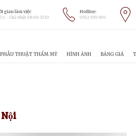
i gian làm việc
Hotline:
 2 - Chủ Nhật 08:00-17:30
0932 095 905
PHẪU THUẬT THẨM MỸ
HÌNH ẢNH
BẢNG GIÁ
T
 Nội