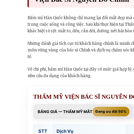
Bấm mí Hàn Quốc không chỉ mang lại đôi mắt đẹp mà cò
trong cuộc sống và công việc. Sau khi thực hiện tại T
khác biệt rõ rệt: mắt to, đều, cân đối, đường nét hài hòa 
Những đánh giá tích cực từ khách hàng chính là minh c
môn vững vàng của bác sĩ Chỉnh và dịch vụ chăm sóc kh
tế.
Về chi phí, bấm mí Hàn Quốc tại đây có mức giá hợp lý,
nhu cầu đa dạng của khách hàng.
THẨM MỸ VIỆN BÁC SĨ NGUYỄN 
BẢNG GIÁ — THẨM MỸ MẮT
Đang ưu đãi 50%
STT
Dịch Vụ