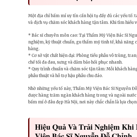
Một địa chỉ bấm mí uy tín cần hội tụ đầy đủ các yếu tố: ta
và dịch vụ chăm sóc khách hàng tận tâm. Khi tìm hiểu v
* Bác sĩ chuyên môn cao: Tại Thẩm Mỹ Viện Bác Sĩ Nguy
nghiệm, kỹ thuật chuẩn, gu thẩm mỹ tinh tế, khả năng c
hàng.
* Cơ sở vật chất hiện đại: Phòng tiểu phẫu vô trùng, tr
chế tối đa đau, sưng và đảm bảo hồi phục nhanh.
* Quy trình chuẩn và chăm sóc tận tâm: Mỗi khách hàng 
phẫu thuật và hỗ trợ hậu phẫu chu đáo.
Nhờ những yếu tố này, Thẩm Mỹ Viện Bác Sĩ Nguyễn Đỗ
được hàng trăm ngàn khách hàng trong và ngoài nước ti
bấm mí ở đâu đẹp Hà Nội, nơi này chắc chắn là lựa chọn 
Hiệu Quả Và Trải Nghiệm Khi
Viện Bác Sĩ Nguyễn Đỗ Chỉnh