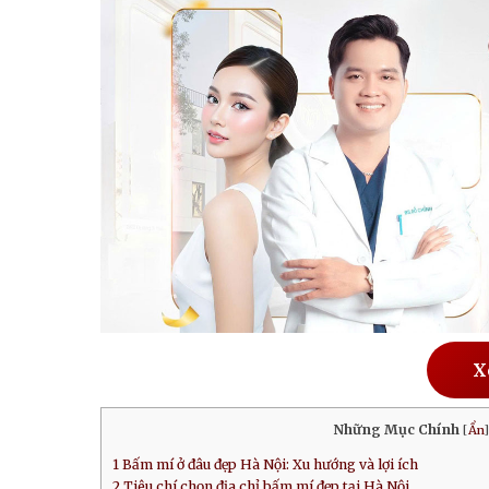
X
Những Mục Chính
[
Ẩn
]
1
Bấm mí ở đâu đẹp Hà Nội: Xu hướng và lợi ích
2
Tiêu chí chọn địa chỉ bấm mí đẹp tại Hà Nội