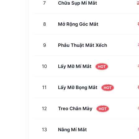
7
Chữa Sụp Mí Mắt
8
Mở Rộng Góc Mắt
9
Phẫu Thuật Mắt Xếch
10
Lấy Mỡ Mí Mắt
HOT
11
Lấy Mỡ Bọng Mắt
HOT
12
Treo Chân Mày
HOT
13
Nâng Mí Mắt