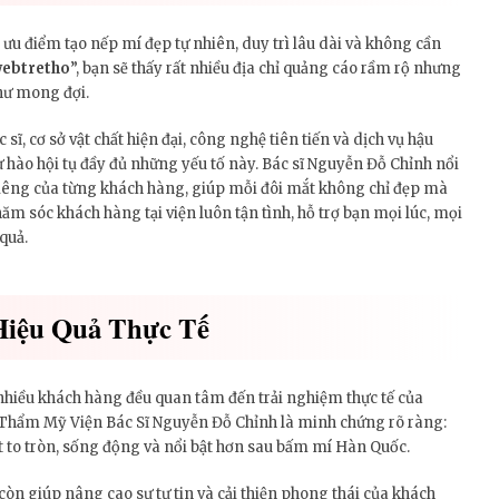
u điểm tạo nếp mí đẹp tự nhiên, duy trì lâu dài và không cần
webtretho
”, bạn sẽ thấy rất nhiều địa chỉ quảng cáo rầm rộ nhưng
hư mong đợi.
sĩ, cơ sở vật chất hiện đại, công nghệ tiên tiến và dịch vụ hậu
hào hội tụ đầy đủ những yếu tố này. Bác sĩ Nguyễn Đỗ Chỉnh nổi
 riêng của từng khách hàng, giúp mỗi đôi mắt không chỉ đẹp mà
hăm sóc khách hàng tại viện luôn tận tình, hỗ trợ bạn mọi lúc, mọi
quả.
Hiệu Quả Thực Tế
 nhiều khách hàng đều quan tâm đến trải nghiệm thực tế của
 Thẩm Mỹ Viện Bác Sĩ Nguyễn Đỗ Chỉnh là minh chứng rõ ràng:
t to tròn, sống động và nổi bật hơn sau bấm mí Hàn Quốc.
òn giúp nâng cao sự tự tin và cải thiện phong thái của khách