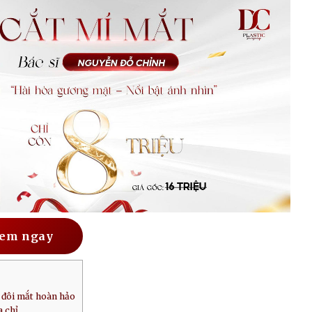
em ngay
 đôi mắt hoàn hảo
 chỉ