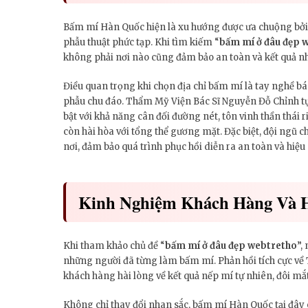
Bấm mí Hàn Quốc hiện là xu hướng được ưa chuộng bởi ư
phẫu thuật phức tạp. Khi tìm kiếm “
bấm mí ở đâu đẹp 
không phải nơi nào cũng đảm bảo an toàn và kết quả n
Điều quan trọng khi chọn địa chỉ bấm mí là tay nghề bác 
phẫu chu đáo. Thẩm Mỹ Viện Bác Sĩ Nguyễn Đỗ Chỉnh tự 
bật với khả năng cân đối đường nét, tôn vinh thần thái
còn hài hòa với tổng thể gương mặt. Đặc biệt, đội ngũ c
nơi, đảm bảo quá trình phục hồi diễn ra an toàn và hiệu 
Kinh Nghiệm Khách Hàng Và 
Khi tham khảo chủ đề “
bấm mí ở đâu đẹp webtretho
”,
những người đã từng làm bấm mí. Phản hồi tích cực về
khách hàng hài lòng về kết quả nếp mí tự nhiên, đôi mắ
Không chỉ thay đổi nhan sắc, bấm mí Hàn Quốc tại đây c