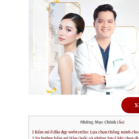
X
Những Mục Chính
[
Ẩn
]
1
Bấm mí ở đâu đẹp webtretho: Lựa chọn thông minh cho
2
Xu hướng bấm mí Hàn Quốc và những lưu ý khi chọn địa