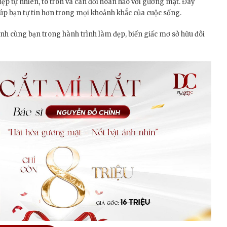
đẹp tự nhiên, to tròn và cân đối hoàn hảo với gương mặt. Đây
úp bạn tự tin hơn trong mọi khoảnh khắc của cuộc sống.
h cùng bạn trong hành trình làm đẹp, biến giấc mơ sở hữu đôi