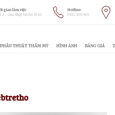
i gian làm việc
Hotline:
 2 - Chủ Nhật 08:00-17:30
0932 095 905
PHẪU THUẬT THẨM MỸ
HÌNH ẢNH
BẢNG GIÁ
T
btretho