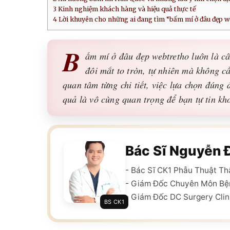
3
Kinh nghiệm khách hàng và hiệu quả thực tế
4
Lời khuyên cho những ai đang tìm “bấm mí ở đâu đẹp 
B
ấm mí ở đâu đẹp webtretho luôn là c
đôi mắt to tròn, tự nhiên mà không c
quan tâm từng chi tiết, việc lựa chọn đún
quả là vô cùng quan trọng để bạn tự tin k
Bác Sĩ Nguyễn 
- Bác Sĩ CK1 Phẫu Thuật T
- Giám Đốc Chuyên Môn Bệ
- Giám Đốc DC Surgery Clin
BS CK1