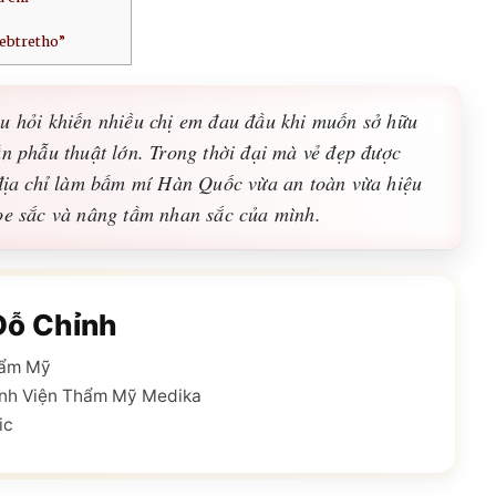
webtretho”
âu hỏi khiến nhiều chị em đau đầu khi muốn sở hữu
ần phẫu thuật lớn. Trong thời đại mà vẻ đẹp được
g địa chỉ làm bấm mí Hàn Quốc vừa an toàn vừa hiệu
hoe sắc và nâng tầm nhan sắc của mình.
Đỗ Chỉnh
hẩm Mỹ
nh Viện Thẩm Mỹ Medika
ic