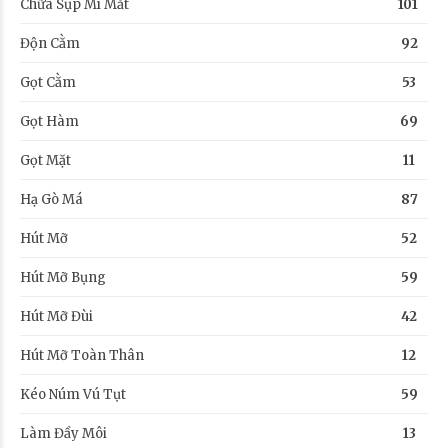
Chữa Sụp Mí Mắt
101
Độn Cằm
92
Gọt Cằm
53
Gọt Hàm
69
Gọt Mặt
11
Hạ Gò Má
87
Hút Mỡ
52
Hút Mỡ Bụng
59
Hút Mỡ Đùi
42
Hút Mỡ Toàn Thân
12
Kéo Núm Vú Tụt
59
Làm Đầy Môi
13