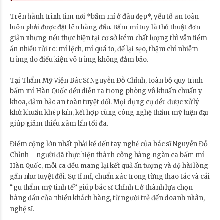
Trên hành trình tìm nơi *bấm mí ở đâu đẹp*, yếu tố an toàn
luôn phải được đặt lên hàng đầu. Bấm mí tuy là thủ thuật đơn
giản nhưng nếu thực hiện tại cơ sở kém chất lượng thì vẫn tiềm
ẩn nhiều rủi ro: mí lệch, mí quá to, để lại sẹo, thậm chí nhiễm
trùng do điều kiện vô trùng không đảm bảo.
Tại Thẩm Mỹ Viện Bác Sĩ Nguyễn Đỗ Chỉnh, toàn bộ quy trình
bấm mí Hàn Quốc đều diễn ra trong phòng vô khuẩn chuẩn y
khoa, đảm bảo an toàn tuyệt đối. Mọi dụng cụ đều được xử lý
khử khuẩn khép kín, kết hợp cùng công nghệ thẩm mỹ hiện đại
giúp giảm thiểu xâm lấn tối đa.
Điểm cộng lớn nhất phải kể đến tay nghề của bác sĩ Nguyễn Đỗ
Chỉnh – người đã thực hiện thành công hàng ngàn ca bấm mí
Hàn Quốc, mỗi ca đều mang lại kết quả ấn tượng và độ hài lòng
gần như tuyệt đối. Sự tỉ mỉ, chuẩn xác trong từng thao tác và cái
“gu thẩm mỹ tinh tế” giúp bác sĩ Chỉnh trở thành lựa chọn
hàng đầu của nhiều khách hàng, từ người trẻ đến doanh nhân,
nghệ sĩ.