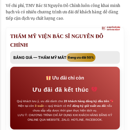
Về chi phí, TMV Bác Sĩ Nguyễn Đỗ Chỉnh luôn công khai minh
bạch và có nhiều chương trình ưu đãi để khách hàng dễ dàng
tiếp cận dịch vụ chất lượng cao.
THẨM MỸ VIỆN BÁC SĨ NGUYỄN ĐỖ
CHỈNH
BẢNG GIÁ — THẨM MỸ MẮT
Đang ưu đãi 50%
Ưu đãi chỉ còn
Ưu đãi đã kết thúc
Quý khách lưu ý, ưu đãi dành cho
20 khách hàng đăng ký đầu tiên
Hiện tại còn
3 suất
— quý khách có thể
đăng ký giữ suất ưu đãi
nếu
chưa sắp xếp được thời gian thực hiện dịch vụ.
LƯU Ý: CHƯƠNG TRÌNH CHỈ ÁP DỤNG KHI KHÁCH HÀNG ĐĂNG KÝ
ONLINE QUA WEBSITE, ZALO, HOTLINE, FACEBOOK.