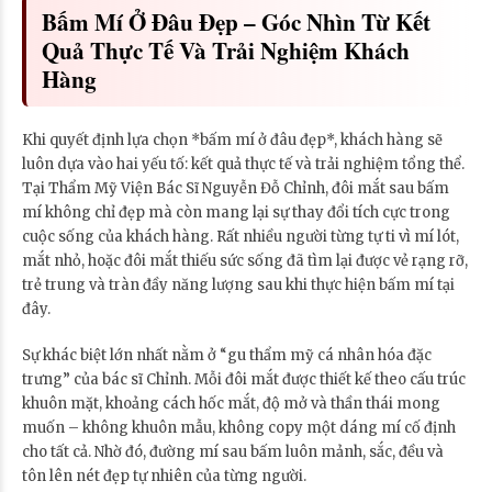
Bấm Mí Ở Đâu Đẹp – Góc Nhìn Từ Kết
Quả Thực Tế Và Trải Nghiệm Khách
Hàng
Khi quyết định lựa chọn *bấm mí ở đâu đẹp*, khách hàng sẽ
luôn dựa vào hai yếu tố: kết quả thực tế và trải nghiệm tổng thể.
Tại Thẩm Mỹ Viện Bác Sĩ Nguyễn Đỗ Chỉnh, đôi mắt sau bấm
mí không chỉ đẹp mà còn mang lại sự thay đổi tích cực trong
cuộc sống của khách hàng. Rất nhiều người từng tự ti vì mí lót,
mắt nhỏ, hoặc đôi mắt thiếu sức sống đã tìm lại được vẻ rạng rỡ,
trẻ trung và tràn đầy năng lượng sau khi thực hiện bấm mí tại
đây.
Sự khác biệt lớn nhất nằm ở “gu thẩm mỹ cá nhân hóa đặc
trưng” của bác sĩ Chỉnh. Mỗi đôi mắt được thiết kế theo cấu trúc
khuôn mặt, khoảng cách hốc mắt, độ mở và thần thái mong
muốn – không khuôn mẫu, không copy một dáng mí cố định
cho tất cả. Nhờ đó, đường mí sau bấm luôn mảnh, sắc, đều và
tôn lên nét đẹp tự nhiên của từng người.