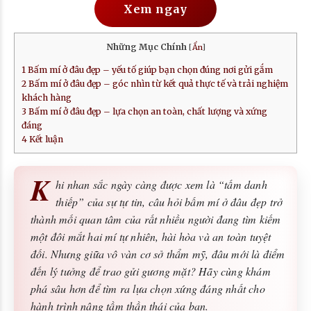
Xem ngay
Những Mục Chính
[
Ẩn
]
1
Bấm mí ở đâu đẹp – yếu tố giúp bạn chọn đúng nơi gửi gắm
2
Bấm mí ở đâu đẹp – góc nhìn từ kết quả thực tế và trải nghiệm
khách hàng
3
Bấm mí ở đâu đẹp – lựa chọn an toàn, chất lượng và xứng
đáng
4
Kết luận
K
hi nhan sắc ngày càng được xem là “tấm danh
thiếp” của sự tự tin, câu hỏi bấm mí ở đâu đẹp trở
thành mối quan tâm của rất nhiều người đang tìm kiếm
một đôi mắt hai mí tự nhiên, hài hòa và an toàn tuyệt
đối. Nhưng giữa vô vàn cơ sở thẩm mỹ, đâu mới là điểm
đến lý tưởng để trao gửi gương mặt? Hãy cùng khám
phá sâu hơn để tìm ra lựa chọn xứng đáng nhất cho
hành trình nâng tầm thần thái của bạn.