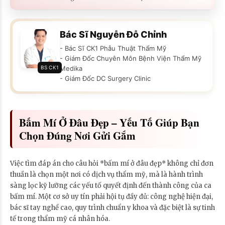
Bác Sĩ Nguyễn Đỗ Chỉnh
- Bác Sĩ CK1 Phẫu Thuật Thẩm Mỹ
- Giám Đốc Chuyên Môn Bệnh Viện Thẩm Mỹ
BS CK1
Medika
- Giám Đốc DC Surgery Clinic
Bấm Mí Ở Đâu Đẹp – Yếu Tố Giúp Bạn
Chọn Đúng Nơi Gửi Gắm
Việc tìm đáp án cho câu hỏi *bấm mí ở đâu đẹp* không chỉ đơn
thuần là chọn một nơi có dịch vụ thẩm mỹ, mà là hành trình
sàng lọc kỹ lưỡng các yếu tố quyết định đến thành công của ca
bấm mí. Một cơ sở uy tín phải hội tụ đầy đủ: công nghệ hiện đại,
bác sĩ tay nghề cao, quy trình chuẩn y khoa và đặc biệt là sự tinh
tế trong thẩm mỹ cá nhân hóa.