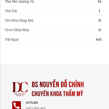
Thu Nhỏ Quầng Vú
16
Tin Tức
1
Trẻ Hóa Vùng Kín
31
Treo Chân Mày
33
Túi Ngực
601
HOTLINE
0932 095 905