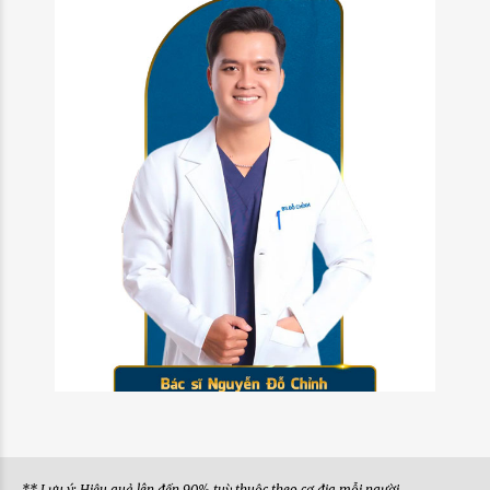
** Lưu ý: Hiệu quả lên đến 90% tuỳ thuộc theo cơ địa mỗi người