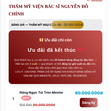
THẨM MỸ VIỆN BÁC SĨ NGUYỄN ĐỖ
CHỈNH
Ưu đãi -20.000.000đ
BẢNG GIÁ — THẨM MỸ NGỰC
Ưu đãi chỉ còn
Ưu đãi đã kết thúc
Quý khách lưu ý, ưu đãi dành cho
20 khách hàng đăng ký đầu tiên
Hiện tại còn
3 suất
— quý khách có thể
đăng ký giữ suất ưu đãi
nếu
chưa sắp xếp được thời gian thực hiện dịch vụ.
LƯU Ý: CHƯƠNG TRÌNH CHỈ ÁP DỤNG KHI KHÁCH HÀNG ĐĂNG KÝ
ONLINE QUA WEBSITE, ZALO, HOTLINE, FACEBOOK.
Nâng Ngực Túi Tròn Mentor
60.000.000đ
HOT
1
Đăng Ký
Giá Gốc
80.000.000đ