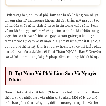
Tình trạng bị tụt núm vú phải làm sao là nỗi lo lắng của nhiều
chị em phụ nữ, ảnh hưởng không chỉ đến thẩm mỹ mà còn tác
động đến chức năng sinh lý và sự tự tin trong cuộc sống. Núm
vú tụt khiến ngực mất đi vẻ căng tròn tự nhiên, khó khăn trong
việc cho con bú và đôi khi còn gây ra cảm giác tự ti khi mặc
trang phục gợi cảm. May mắn là, hiện nay với sự phát triển của
công nghệ thẩm mỹ, tình trạng này hoàn toàn có thể khắc phục
an toàn và hiệu quả, đặc biệt là tại Thẩm Mỹ Viện Bác Sĩ Nguyễn
Đỗ Chỉnh – nơi mang lại giải pháp tối ưu cho mọi khách hàng.
Bị Tụt Núm Vú Phải Làm Sao Và Nguyên
Nhân
Núm vú tụt có thể xuất hiện từ khi sinh ra hoặc hình thành theo
thời gian do nhiều nguyên nhân khác nhau. Một số lý do phổ
biến bao gồm: di truyền, thay đổi hormone, mang thai và cho