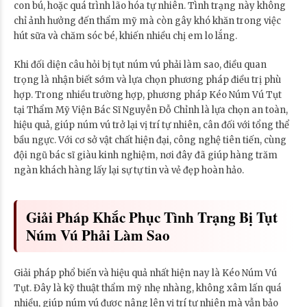
con bú, hoặc quá trình lão hóa tự nhiên. Tình trạng này không
chỉ ảnh hưởng đến thẩm mỹ mà còn gây khó khăn trong việc
hút sữa và chăm sóc bé, khiến nhiều chị em lo lắng.
Khi đối diện câu hỏi bị tụt núm vú phải làm sao, điều quan
trọng là nhận biết sớm và lựa chọn phương pháp điều trị phù
hợp. Trong nhiều trường hợp, phương pháp Kéo Núm Vú Tụt
tại Thẩm Mỹ Viện Bác Sĩ Nguyễn Đỗ Chỉnh là lựa chọn an toàn,
hiệu quả, giúp núm vú trở lại vị trí tự nhiên, cân đối với tổng thể
bầu ngực. Với cơ sở vật chất hiện đại, công nghệ tiên tiến, cùng
đội ngũ bác sĩ giàu kinh nghiệm, nơi đây đã giúp hàng trăm
ngàn khách hàng lấy lại sự tự tin và vẻ đẹp hoàn hảo.
Giải Pháp Khắc Phục Tình Trạng Bị Tụt
Núm Vú Phải Làm Sao
Giải pháp phổ biến và hiệu quả nhất hiện nay là Kéo Núm Vú
Tụt. Đây là kỹ thuật thẩm mỹ nhẹ nhàng, không xâm lấn quá
nhiều, giúp núm vú được nâng lên vị trí tự nhiên mà vẫn bảo