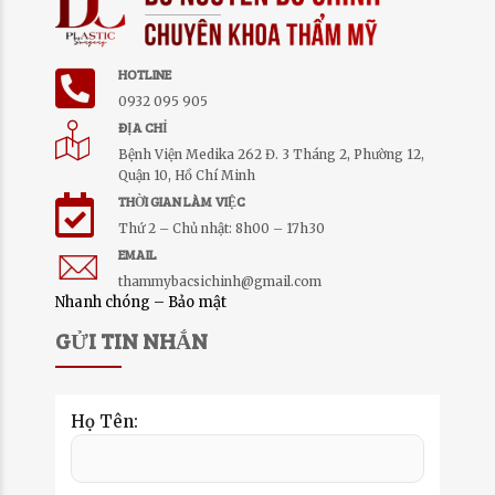
HOTLINE
0932 095 905
ĐỊA CHỈ
Bệnh Viện Medika 262 Đ. 3 Tháng 2, Phường 12,
Quận 10, Hồ Chí Minh
THỜI GIAN LÀM VIỆC
Thứ 2 – Chủ nhật: 8h00 – 17h30
EMAIL
thammybacsichinh@gmail.com
Nhanh chóng – Bảo mật
GỬI TIN NHẮN
Họ Tên: