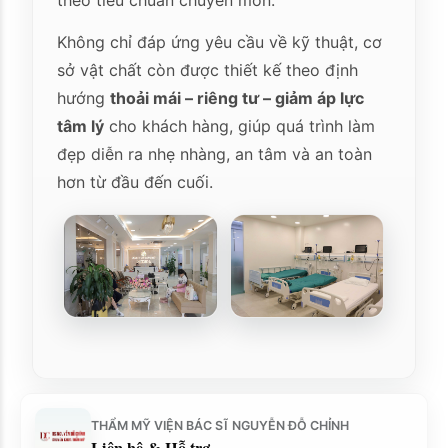
theo tiêu chuẩn chuyên môn.
Không chỉ đáp ứng yêu cầu về kỹ thuật, cơ
sở vật chất còn được thiết kế theo định
hướng
thoải mái – riêng tư – giảm áp lực
tâm lý
cho khách hàng, giúp quá trình làm
đẹp diễn ra nhẹ nhàng, an tâm và an toàn
hơn từ đầu đến cuối.
THẨM MỸ VIỆN BÁC SĨ NGUYỄN ĐỖ CHỈNH