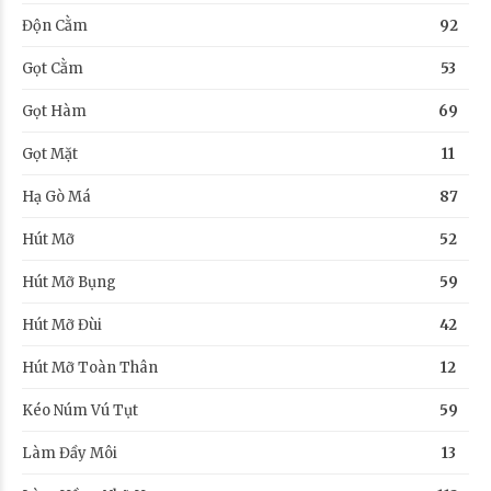
Độn Cằm
92
Gọt Cằm
53
Gọt Hàm
69
Gọt Mặt
11
Hạ Gò Má
87
Hút Mỡ
52
Hút Mỡ Bụng
59
Hút Mỡ Đùi
42
Hút Mỡ Toàn Thân
12
Kéo Núm Vú Tụt
59
Làm Đầy Môi
13