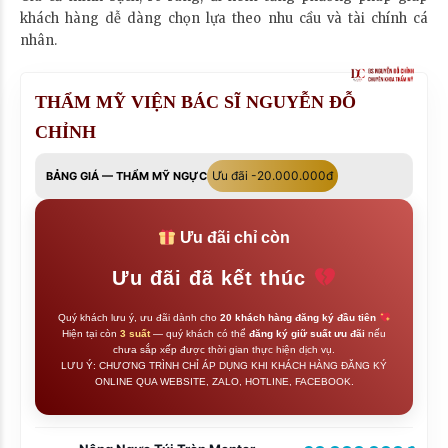
khách hàng dễ dàng chọn lựa theo nhu cầu và tài chính cá
nhân.
THẨM MỸ VIỆN BÁC SĨ NGUYỄN ĐỖ
CHỈNH
Ưu đãi -20.000.000đ
BẢNG GIÁ — THẨM MỸ NGỰC
Ưu đãi chỉ còn
Ưu đãi đã kết thúc
Quý khách lưu ý, ưu đãi dành cho
20 khách hàng đăng ký đầu tiên
Hiện tại còn
3 suất
— quý khách có thể
đăng ký giữ suất ưu đãi
nếu
chưa sắp xếp được thời gian thực hiện dịch vụ.
LƯU Ý: CHƯƠNG TRÌNH CHỈ ÁP DỤNG KHI KHÁCH HÀNG ĐĂNG KÝ
ONLINE QUA WEBSITE, ZALO, HOTLINE, FACEBOOK.