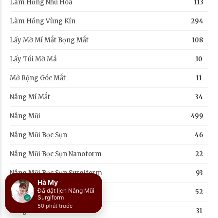
Làm Hồng Nhũ Hoa
113
Làm Hồng Vùng Kín
294
Lấy Mỡ Mí Mắt Bọng Mắt
108
Lấy Túi Mỡ Má
10
Mở Rộng Góc Mắt
11
Nâng Mí Mắt
34
Nâng Mũi
499
Nâng Mũi Bọc Sụn
46
Nâng Mũi Bọc Sụn Nanoform
22
Nâng Mũi Bọc Sụn Surgiform
93
Hà My
Đã đặt lịch Nâng Mũi
Nâng Mũi Hàn Quốc
52
Surgiform
50 phút trước
Nâng Mũi L Line
31