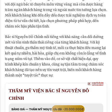
với đội ngũ bác sĩ chuyên môn vững vàng mà còn được hàng
trăm ngàn khách hàng trong và ngoài nước tin tưởng lựa chọn.
Mỗi khách hàng khi đến đây đều được trải nghiệm dịch vụ toàn
diện: từ tư vấn chi tiết, lựa chọn phương pháp phù hợp, đến
chăm sóc hậu phẫu tận tình.
Bác sĩ Nguyễn Đỗ Chỉnh nổi tiếng với khả năng cân đối đường
nét và tôn vinh thần thái riêng của từng khách hàng. Với kỹ
thuật chuẩn, gu thẩm mỹ tinh tế, mỗi ca thực hiện đều mang lại
kết quả tự nhiên, hài hòa, giúp chị em không còn lo lắng về tình
trạng núm vú tụt. Thêm vào đó, cơ sở vật chất hiện đại, quy
trình khép kín chuẩn y khoa, cùng sự tận tâm trong chăm sóc
khách hàng đã tạo nên uy tín vượt trội, biến mỗi khách hàng
thành một “tuyệt tác” thực sự.
THẨM MỸ VIỆN BÁC SĨ NGUYỄN ĐỖ
CHỈNH
Ưu đãi -20.000.000đ
BẢNG GIÁ — THẨM MỸ NGỰC