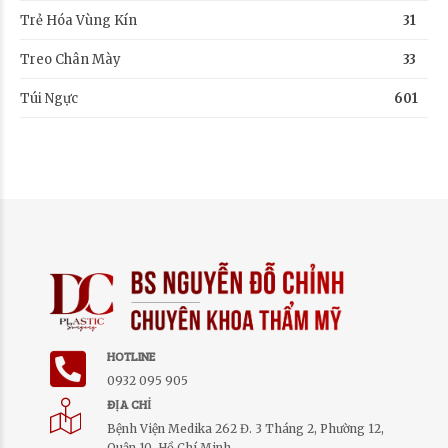
Trẻ Hóa Vùng Kín
31
Treo Chân Mày
33
Túi Ngực
601
HOTLINE
0932 095 905
ĐỊA CHỈ
Bệnh Viện Medika 262 Đ. 3 Tháng 2, Phường 12,
Quận 10, Hồ Chí Minh