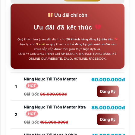
Ưu đãi chỉ còn
Ưu đãi đã kết thúc
Quý khách lưu ý, ưu đãi dành cho
20 khách hàng đăng ký đầu tiên
Hiện tại còn
3 suất
— quý khách có thể
đăng ký giữ suất ưu đãi
nếu
chưa sắp xếp được thời gian thực hiện dịch vụ.
LƯU Ý: CHƯƠNG TRÌNH CHỈ ÁP DỤNG KHI KHÁCH HÀNG ĐĂNG KÝ
ONLINE QUA WEBSITE, ZALO, HOTLINE, FACEBOOK.
Nâng Ngực Túi Tròn Mentor
60.000.000đ
HOT
1
Đăng Ký
Giá Gốc
80.000.000đ
Nâng Ngực Túi Tròn Mentor Xtra
85.000.000đ
HOT
2
Đăng Ký
Giá Gốc
105.000.000đ
Nâng Ngực Túi Nano 0 Chip