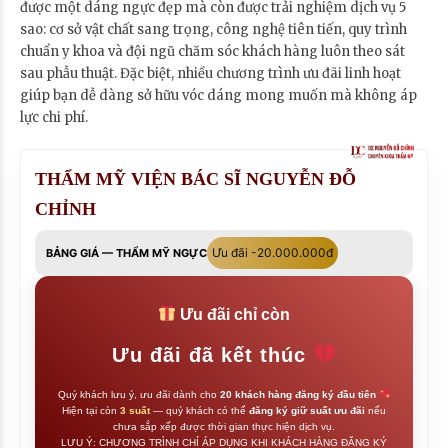
được một dáng ngực đẹp mà còn được trải nghiệm dịch vụ 5
sao: cơ sở vật chất sang trọng, công nghệ tiên tiến, quy trình
chuẩn y khoa và đội ngũ chăm sóc khách hàng luôn theo sát
sau phẫu thuật. Đặc biệt, nhiều chương trình ưu đãi linh hoạt
giúp bạn dễ dàng sở hữu vóc dáng mong muốn mà không áp
lực chi phí.
THẨM MỸ VIỆN BÁC SĨ NGUYỄN ĐỖ
CHỈNH
Ưu đãi -20.000.000đ
BẢNG GIÁ — THẨM MỸ NGỰC
Ưu đãi chỉ còn
Ưu đãi đã kết thúc
Quý khách lưu ý, ưu đãi dành cho
20 khách hàng đăng ký đầu tiên
Hiện tại còn
3 suất
— quý khách có thể
đăng ký giữ suất ưu đãi
nếu
chưa sắp xếp được thời gian thực hiện dịch vụ.
LƯU Ý: CHƯƠNG TRÌNH CHỈ ÁP DỤNG KHI KHÁCH HÀNG ĐĂNG KÝ