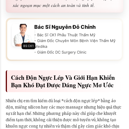
xác ngoạn mục một cách an toàn và tinh tế.
Bác Sĩ Nguyễn Đỗ Chỉnh
- Bác Sĩ CK1 Phẫu Thuật Thẩm Mỹ
- Giám Đốc Chuyên Môn Bệnh Viện Thẩm Mỹ
BS CK1
Medika
- Giám Đốc DC Surgery Clinic
Cách Độn Ngực Lép Và Giới Hạn Khiến
Bạn Khó Đạt Được Dáng Ngực Mơ Ước
Nhiều chị em tìm kiếm đủ loại *cách độn ngực lép* bằng áo
độn, miếng silicon hay các mẹo massage nhưng hiệu quả thực
sự rất hạn chế. Những phương pháp này chỉ giúp che khuyết
điểm tạm thời, không cải thiện được mô tuyến vú, không tạo
khuôn ngực cong tự nhiên và thậm chí gây cảm giác khó chịu