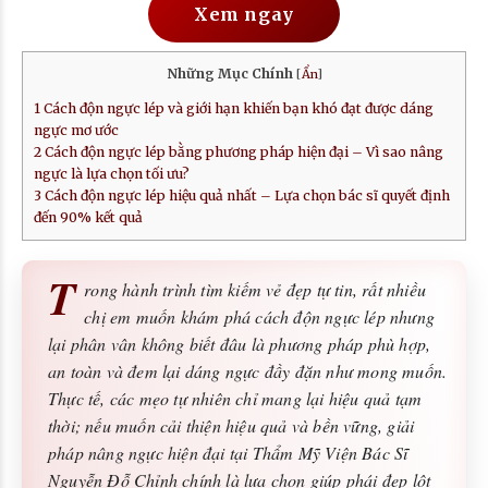
Xem ngay
Những Mục Chính
[
Ẩn
]
1
Cách độn ngực lép và giới hạn khiến bạn khó đạt được dáng
ngực mơ ước
2
Cách độn ngực lép bằng phương pháp hiện đại – Vì sao nâng
ngực là lựa chọn tối ưu?
3
Cách độn ngực lép hiệu quả nhất – Lựa chọn bác sĩ quyết định
đến 90% kết quả
T
rong hành trình tìm kiếm vẻ đẹp tự tin, rất nhiều
chị em muốn khám phá cách độn ngực lép nhưng
lại phân vân không biết đâu là phương pháp phù hợp,
an toàn và đem lại dáng ngực đầy đặn như mong muốn.
Thực tế, các mẹo tự nhiên chỉ mang lại hiệu quả tạm
thời; nếu muốn cải thiện hiệu quả và bền vững, giải
pháp nâng ngực hiện đại tại Thẩm Mỹ Viện Bác Sĩ
Nguyễn Đỗ Chỉnh chính là lựa chọn giúp phái đẹp lột