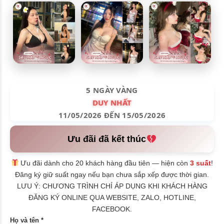
5 NGÀY VÀNG
DUY NHẤT
11/05/2026 ĐẾN 15/05/2026
Ưu đãi đã kết thúc
Ưu đãi dành cho 20 khách hàng đầu tiên — hiện còn
3 suất
!
Đăng ký giữ suất ngay nếu bạn chưa sắp xếp được thời gian.
LƯU Ý: CHƯƠNG TRÌNH CHỈ ÁP DỤNG KHI KHÁCH HÀNG
ĐĂNG KÝ ONLINE QUA WEBSITE, ZALO, HOTLINE,
FACEBOOK.
Họ và tên *