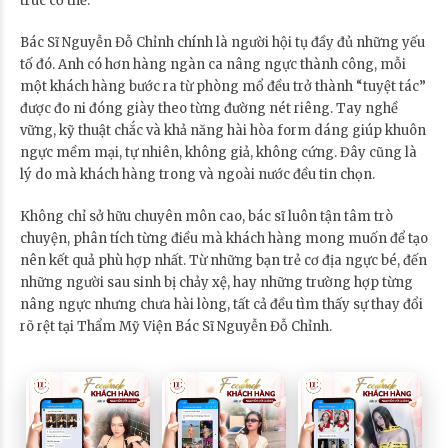
trúc cơ thể.
Bác Sĩ Nguyễn Đỗ Chỉnh chính là người hội tụ đầy đủ những yếu
tố đó. Anh có hơn hàng ngàn ca nâng ngực thành công, mỗi
một khách hàng bước ra từ phòng mổ đều trở thành “tuyệt tác”
được đo ni đóng giày theo từng đường nét riêng. Tay nghề
vững, kỹ thuật chắc và khả năng hài hòa form dáng giúp khuôn
ngực mềm mại, tự nhiên, không giả, không cứng. Đây cũng là
lý do mà khách hàng trong và ngoài nước đều tin chọn.
Không chỉ sở hữu chuyên môn cao, bác sĩ luôn tận tâm trò
chuyện, phân tích từng điều mà khách hàng mong muốn để tạo
nên kết quả phù hợp nhất. Từ những bạn trẻ cơ địa ngực bé, đến
những người sau sinh bị chảy xệ, hay những trường hợp từng
nâng ngực nhưng chưa hài lòng, tất cả đều tìm thấy sự thay đổi
rõ rệt tại Thẩm Mỹ Viện Bác Sĩ Nguyễn Đỗ Chỉnh.