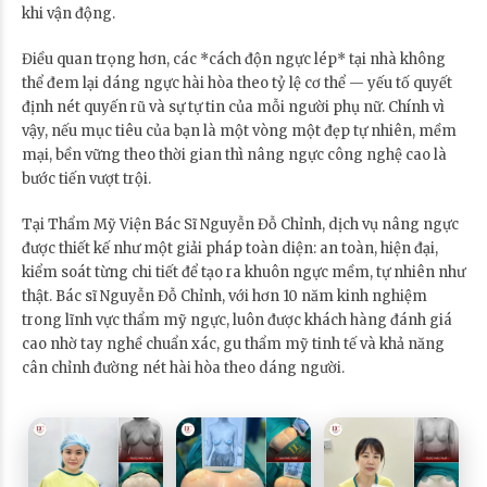
khi vận động.
Điều quan trọng hơn, các *cách độn ngực lép* tại nhà không
thể đem lại dáng ngực hài hòa theo tỷ lệ cơ thể — yếu tố quyết
định nét quyến rũ và sự tự tin của mỗi người phụ nữ. Chính vì
vậy, nếu mục tiêu của bạn là một vòng một đẹp tự nhiên, mềm
mại, bền vững theo thời gian thì nâng ngực công nghệ cao là
bước tiến vượt trội.
Tại Thẩm Mỹ Viện Bác Sĩ Nguyễn Đỗ Chỉnh, dịch vụ nâng ngực
được thiết kế như một giải pháp toàn diện: an toàn, hiện đại,
kiểm soát từng chi tiết để tạo ra khuôn ngực mềm, tự nhiên như
thật. Bác sĩ Nguyễn Đỗ Chỉnh, với hơn 10 năm kinh nghiệm
trong lĩnh vực thẩm mỹ ngực, luôn được khách hàng đánh giá
cao nhờ tay nghề chuẩn xác, gu thẩm mỹ tinh tế và khả năng
cân chỉnh đường nét hài hòa theo dáng người.