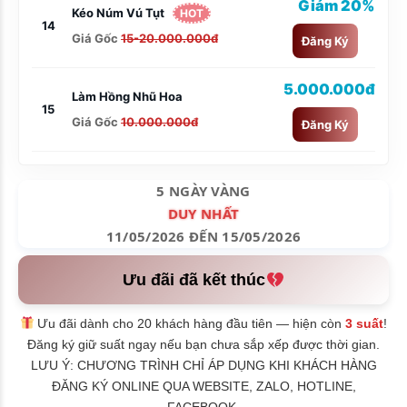
Giảm 20%
Kéo Núm Vú Tụt
HOT
14
Giá Gốc
15-20.000.000đ
Đăng Ký
5.000.000đ
Làm Hồng Nhũ Hoa
15
Giá Gốc
10.000.000đ
Đăng Ký
5 NGÀY VÀNG
DUY NHẤT
11/05/2026 ĐẾN 15/05/2026
Ưu đãi đã kết thúc
Ưu đãi dành cho 20 khách hàng đầu tiên — hiện còn
3 suất
!
Đăng ký giữ suất ngay nếu bạn chưa sắp xếp được thời gian.
LƯU Ý: CHƯƠNG TRÌNH CHỈ ÁP DỤNG KHI KHÁCH HÀNG
ĐĂNG KÝ ONLINE QUA WEBSITE, ZALO, HOTLINE,
FACEBOOK.