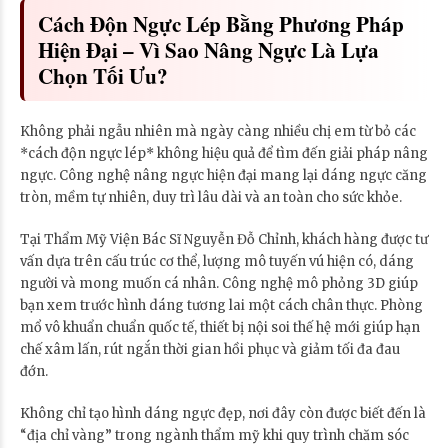
Cách Độn Ngực Lép Bằng Phương Pháp
Hiện Đại – Vì Sao Nâng Ngực Là Lựa
Chọn Tối Ưu?
Không phải ngẫu nhiên mà ngày càng nhiều chị em từ bỏ các
*cách độn ngực lép* không hiệu quả để tìm đến giải pháp nâng
ngực. Công nghệ nâng ngực hiện đại mang lại dáng ngực căng
tròn, mềm tự nhiên, duy trì lâu dài và an toàn cho sức khỏe.
Tại Thẩm Mỹ Viện Bác Sĩ Nguyễn Đỗ Chỉnh, khách hàng được tư
vấn dựa trên cấu trúc cơ thể, lượng mô tuyến vú hiện có, dáng
người và mong muốn cá nhân. Công nghệ mô phỏng 3D giúp
bạn xem trước hình dáng tương lai một cách chân thực. Phòng
mổ vô khuẩn chuẩn quốc tế, thiết bị nội soi thế hệ mới giúp hạn
chế xâm lấn, rút ngắn thời gian hồi phục và giảm tối đa đau
đớn.
Không chỉ tạo hình dáng ngực đẹp, nơi đây còn được biết đến là
“địa chỉ vàng” trong ngành thẩm mỹ khi quy trình chăm sóc