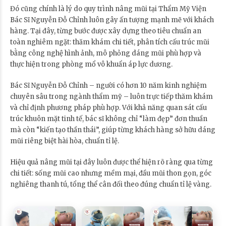
Đó cũng chính là lý do quy trình nâng mũi tại Thẩm Mỹ Viện
Bác Sĩ Nguyễn Đỗ Chỉnh luôn gây ấn tượng mạnh mẽ với khách
hàng. Tại đây, từng bước được xây dựng theo tiêu chuẩn an
toàn nghiêm ngặt: thăm khám chi tiết, phân tích cấu trúc mũi
bằng công nghệ hình ảnh, mô phỏng dáng mũi phù hợp và
thực hiện trong phòng mổ vô khuẩn áp lực dương.
Bác Sĩ Nguyễn Đỗ Chỉnh – người có hơn 10 năm kinh nghiệm
chuyên sâu trong ngành thẩm mỹ – luôn trực tiếp thăm khám
và chỉ định phương pháp phù hợp. Với khả năng quan sát cấu
trúc khuôn mặt tinh tế, bác sĩ không chỉ “làm đẹp” đơn thuần
mà còn “kiến tạo thần thái”, giúp từng khách hàng sở hữu dáng
mũi riêng biệt hài hòa, chuẩn tỉ lệ.
Hiệu quả nâng mũi tại đây luôn được thể hiện rõ ràng qua từng
chi tiết: sống mũi cao nhưng mềm mại, đầu mũi thon gọn, góc
nghiêng thanh tú, tổng thể cân đối theo đúng chuẩn tỉ lệ vàng.