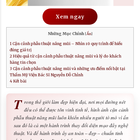
Xem ngay
Những Mục Chính
[
Ẩn
]
1
Cận cảnh phẫu thuật nâng mũi – Nhìn rõ quy trình để hiểu
đúng giá trị
2
Hiệu quả từ cận cảnh phẫu thuật nâng mũi và lý do khách
hàng tin chọn
3
Cận cảnh phẫu thuật nâng mũi và những ưu điểm nổi bật tại
Thẩm Mỹ Viện Bác Sĩ Nguyễn Đỗ Chỉnh
4
Kết bài
T
rong thế giới làm đẹp hiện đại, nơi mọi đường nét
đều có thể được tôn vinh tinh tế, hình ảnh cận cảnh
phẫu thuật nâng mũi luôn khiến nhiều người tò mò vì ẩn
sau đó là cả một hành trình thay đổi diện mạo đầy nghệ
thuật. Và để hành trình ấy an toàn – đẹp – chuẩn tinh