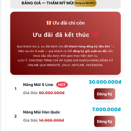
BẢNG GIÁ — THẨM MỸ MŨI
Đang ưu đãi 50%
Ưu đãi chỉ còn
Ưu đãi đã kết thúc
Quý khách lưu ý, ưu đãi dành cho
20 khách hàng đăng ký đầu tiên
Hiện tại còn
3 suất
— quý khách có thể
đăng ký giữ suất ưu đãi
nếu
chưa sắp xếp được thời gian thực hiện dịch vụ.
LƯU Ý: CHƯƠNG TRÌNH CHỈ ÁP DỤNG KHI KHÁCH HÀNG ĐĂNG KÝ
ONLINE QUA WEBSITE, ZALO, HOTLINE, FACEBOOK.
30.000.000đ
Nâng Mũi S Line
HOT
1
Giá Gốc
50.000.000đ
Đăng Ký
7.000.000đ
Nâng Mũi Hàn Quốc
2
Giá Gốc
14.000.000đ
Đăng Ký