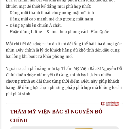
Bác sĩ Chỉnh nổi bật với khả năng phân tích từng đường nét
khuôn mặt để thiết kế dáng mũi phù hợp nhất:
– Dáng mũi thanh thoát cho gương mặt nữ tính
– Dáng mũi cao mạnh mẽ cho gương mặt nam
– Dáng tự nhiên chuẩn Á châu
– Hoặc dáng L-line – S-line theo phong cách Hàn Quốc
Mỗi chi tiết đều được cân đo tỉ mỉ để tổng thể hài hòa ở mọi góc
nhìn. Đây chính là lý do khách hàng dù khó tính đến đâu cũng
hài lòng khi bước ra khỏi phòng mổ.
Ngoài ra, chi phí nâng mũi tại Thẩm Mỹ Viện Bác Sĩ Nguyễn Đỗ
Chỉnh luôn được niêm yết rõ ràng, minh bạch, kèm nhiều
chương trình ưu đãi theo từng thời điểm. Điều này giúp khách
hàng dễ dàng lựa chọn phương pháp phù hợp mà không lo chi
phí phát sinh.
THẨM MỸ VIỆN BÁC SĨ NGUYỄN ĐỖ
CHỈNH