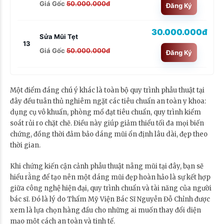
Giá Gốc
50.000.000đ
Đăng Ký
30.000.000đ
Sửa Mũi Tẹt
13
Giá Gốc
50.000.000đ
Đăng Ký
Một điểm đáng chú ý khác là toàn bộ quy trình phẫu thuật tại
đây đều tuân thủ nghiêm ngặt các tiêu chuẩn an toàn y khoa:
dụng cụ vô khuẩn, phòng mổ đạt tiêu chuẩn, quy trình kiểm
soát rủi ro chặt chẽ. Điều này giúp giảm thiểu tối đa mọi biến
chứng, đồng thời đảm bảo dáng mũi ổn định lâu dài, đẹp theo
thời gian.
Khi chứng kiến cận cảnh phẫu thuật nâng mũi tại đây, bạn sẽ
hiểu rằng để tạo nên một dáng mũi đẹp hoàn hảo là sự kết hợp
giữa công nghệ hiện đại, quy trình chuẩn và tài năng của người
bác sĩ. Đó là lý do Thẩm Mỹ Viện Bác Sĩ Nguyễn Đỗ Chỉnh được
xem là lựa chọn hàng đầu cho những ai muốn thay đổi diện
mạo một cách an toàn và tinh tế.