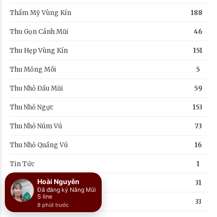
Thẩm Mỹ Vùng Kín
188
Thu Gọn Cánh Mũi
46
Thu Hẹp Vùng Kín
151
Thu Mỏng Môi
5
Thu Nhỏ Đầu Mũi
59
Thu Nhỏ Ngực
153
Thu Nhỏ Núm Vú
73
Thu Nhỏ Quầng Vú
16
Tin Tức
1
Hoài Nguyễn
Trẻ Hóa Vùng Kín
31
Đã đăng ký Nâng Mũi
S line
Treo Chân Mày
33
8 phút trước