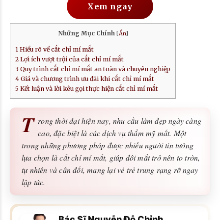
Xem ngay
Những Mục Chính
[
Ẩn
]
1
Hiểu rõ về cắt chỉ mí mắt
2
Lợi ích vượt trội của cắt chỉ mí mắt
3
Quy trình cắt chỉ mí mắt an toàn và chuyên nghiệp
4
Giá và chương trình ưu đãi khi cắt chỉ mí mắt
5
Kết luận và lời kêu gọi thực hiện cắt chỉ mí mắt
T
rong thời đại hiện nay, nhu cầu làm đẹp ngày càng
cao, đặc biệt là các dịch vụ thẩm mỹ mắt. Một
trong những phương pháp được nhiều người tin tưởng
lựa chọn là cắt chỉ mí mắt, giúp đôi mắt trở nên to tròn,
tự nhiên và cân đối, mang lại vẻ trẻ trung rạng rỡ ngay
lập tức.
Bác Sĩ Nguyễn Đỗ Chỉnh