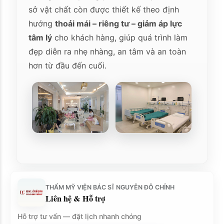
sở vật chất còn được thiết kế theo định
hướng
thoải mái – riêng tư – giảm áp lực
tâm lý
cho khách hàng, giúp quá trình làm
đẹp diễn ra nhẹ nhàng, an tâm và an toàn
hơn từ đầu đến cuối.
THẨM MỸ VIỆN BÁC SĨ NGUYỄN ĐỖ CHỈNH
Liên hệ & Hỗ trợ
Hỗ trợ tư vấn — đặt lịch nhanh chóng