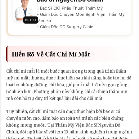
- Bác Sĩ CK1 Phẫu Thuật Thẩm Mỹ
- Giám Đốc Chuyên Môn Bệnh Viện Thẩm Mỹ
BS CK1
Medika
- Giám Đốc DC Surgery Clinic
Hiểu Rõ Về Cắt Chỉ Mí Mắt
Cắt chỉ mí mắt là một bước quan trọng trong quá trình thẩm
mỹ mí mắt, thường được thực hiện sau khi nâng hoặc tạo mí để
loại bỏ những đường chỉ thừa, giúp mí mắt trở nên gọn gàng,
tự nhiên hơn. Phương pháp này không chỉ cải thiện thẩm mỹ
mà còn hỗ trợ duy trì kết quả lâu dài cho đôi mắt.
Tuy nhiên, cắt chỉ mí mắt cần được thực hiện bởi bác sĩ có
chuyên môn cao, đảm bảo an toàn và tránh các biến chứng
không mong muốn. Tại Thẩm Mỹ Viện Bác Sĩ Nguyễn Đỗ
Chỉnh, đội ngũ bác sĩ với hơn 10 năm kinh nghiệm trong ngành
thẩm mỹ, đặc biệt là kỹ thuật cắt mí mắt, sẽ giúp bạn đạt được