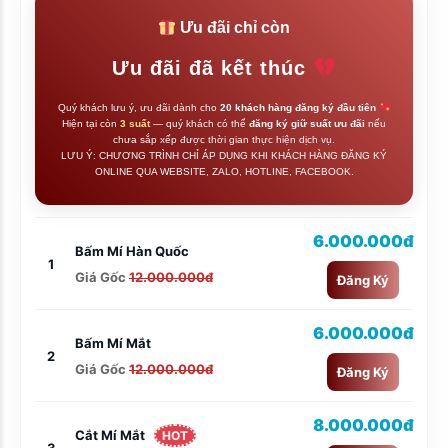
Ưu đãi chỉ còn
Ưu đãi đã kết thúc
Quý khách lưu ý, ưu đãi dành cho
20 khách hàng đăng ký đầu tiên
Hiện tại còn
3 suất
— quý khách có thể
đăng ký giữ suất ưu đãi
nếu
chưa sắp xếp được thời gian thực hiện dịch vụ.
LƯU Ý: CHƯƠNG TRÌNH CHỈ ÁP DỤNG KHI KHÁCH HÀNG ĐĂNG KÝ
ONLINE QUA WEBSITE, ZALO, HOTLINE, FACEBOOK.
6.000.000đ
Bấm Mí Hàn Quốc
1
Giá Gốc
12.000.000đ
Đăng Ký
6.000.000đ
Bấm Mí Mắt
2
Giá Gốc
12.000.000đ
Đăng Ký
8.000.000đ
Cắt Mí Mắt
HOT
3