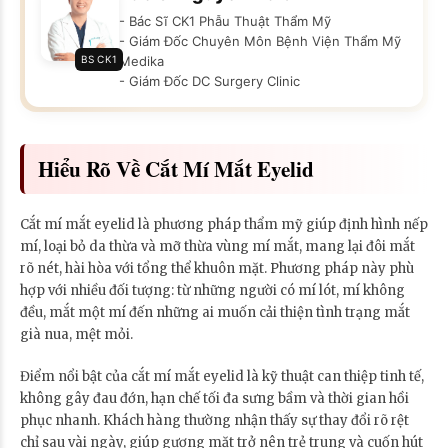
- Bác Sĩ CK1 Phẫu Thuật Thẩm Mỹ
- Giám Đốc Chuyên Môn Bệnh Viện Thẩm Mỹ
BS CK1
Medika
- Giám Đốc DC Surgery Clinic
Hiểu Rõ Về Cắt Mí Mắt Eyelid
Cắt mí mắt eyelid là phương pháp thẩm mỹ giúp định hình nếp
mí, loại bỏ da thừa và mỡ thừa vùng mí mắt, mang lại đôi mắt
rõ nét, hài hòa với tổng thể khuôn mặt. Phương pháp này phù
hợp với nhiều đối tượng: từ những người có mí lót, mí không
đều, mắt một mí đến những ai muốn cải thiện tình trạng mắt
già nua, mệt mỏi.
Điểm nổi bật của cắt mí mắt eyelid là kỹ thuật can thiệp tinh tế,
không gây đau đớn, hạn chế tối đa sưng bầm và thời gian hồi
phục nhanh. Khách hàng thường nhận thấy sự thay đổi rõ rệt
chỉ sau vài ngày, giúp gương mặt trở nên trẻ trung và cuốn hút