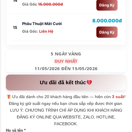
14
Giá Gốc
15.000.000đ
Đăng Ký
8.000.000đ
Phẫu Thuật Mắt Cười
15
Giá Gốc:
Liên Hệ
Đăng Ký
5 NGÀY VÀNG
DUY NHẤT
11/05/2026 ĐẾN 15/05/2026
Ưu đãi đã kết thúc
Ưu đãi dành cho 20 khách hàng đầu tiên — hiện còn
3 suất
!
Đăng ký giữ suất ngay nếu bạn chưa sắp xếp được thời gian.
LƯU Ý: CHƯƠNG TRÌNH CHỈ ÁP DỤNG KHI KHÁCH HÀNG
ĐĂNG KÝ ONLINE QUA WEBSITE, ZALO, HOTLINE,
FACEBOOK.
Họ và tên *