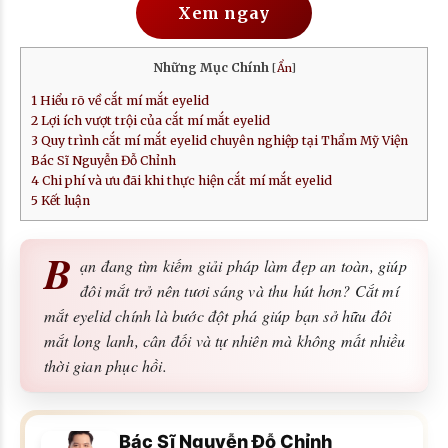
Xem ngay
Những Mục Chính
[
Ẩn
]
1
Hiểu rõ về cắt mí mắt eyelid
2
Lợi ích vượt trội của cắt mí mắt eyelid
3
Quy trình cắt mí mắt eyelid chuyên nghiệp tại Thẩm Mỹ Viện
Bác Sĩ Nguyễn Đỗ Chỉnh
4
Chi phí và ưu đãi khi thực hiện cắt mí mắt eyelid
5
Kết luận
B
ạn đang tìm kiếm giải pháp làm đẹp an toàn, giúp
đôi mắt trở nên tươi sáng và thu hút hơn? Cắt mí
mắt eyelid chính là bước đột phá giúp bạn sở hữu đôi
mắt long lanh, cân đối và tự nhiên mà không mất nhiều
thời gian phục hồi.
Bác Sĩ Nguyễn Đỗ Chỉnh