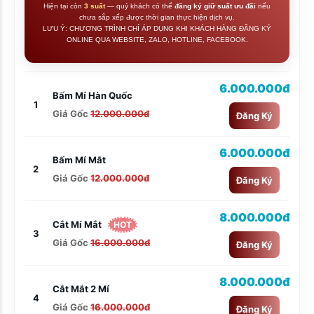
Hiện tại còn
3 suất
— quý khách có thể
đăng ký giữ suất ưu đãi
nếu
chưa sắp xếp được thời gian thực hiện dịch vụ.
LƯU Ý: CHƯƠNG TRÌNH CHỈ ÁP DỤNG KHI KHÁCH HÀNG ĐĂNG KÝ
ONLINE QUA WEBSITE, ZALO, HOTLINE, FACEBOOK.
6.000.000đ
Bấm Mí Hàn Quốc
1
Giá Gốc
12.000.000đ
Đăng Ký
6.000.000đ
Bấm Mí Mắt
2
Giá Gốc
12.000.000đ
Đăng Ký
8.000.000đ
Cắt Mí Mắt
HOT
3
Giá Gốc
16.000.000đ
Đăng Ký
8.000.000đ
Cắt Mắt 2 Mí
4
Giá Gốc
16.000.000đ
Đăng Ký