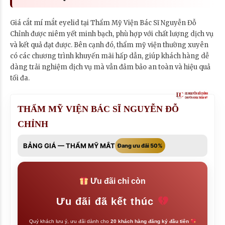
Giá cắt mí mắt eyelid tại Thẩm Mỹ Viện Bác Sĩ Nguyễn Đỗ
Chỉnh được niêm yết minh bạch, phù hợp với chất lượng dịch vụ
và kết quả đạt được. Bên cạnh đó, thẩm mỹ viện thường xuyên
có các chương trình khuyến mãi hấp dẫn, giúp khách hàng dễ
dàng trải nghiệm dịch vụ mà vẫn đảm bảo an toàn và hiệu quả
tối đa.
THẨM MỸ VIỆN BÁC SĨ NGUYỄN ĐỖ
CHỈNH
BẢNG GIÁ — THẨM MỸ MẮT
Đang ưu đãi 50%
Ưu đãi chỉ còn
Ưu đãi đã kết thúc
Quý khách lưu ý, ưu đãi dành cho
20 khách hàng đăng ký đầu tiên