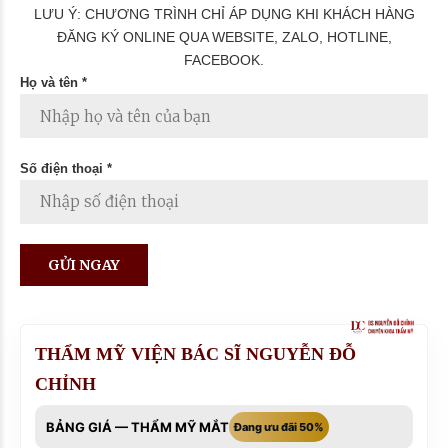
LƯU Ý: CHƯƠNG TRÌNH CHỈ ÁP DỤNG KHI KHÁCH HÀNG
ĐĂNG KÝ ONLINE QUA WEBSITE, ZALO, HOTLINE,
FACEBOOK.
Họ và tên *
Số điện thoại *
THẨM MỸ VIỆN BÁC SĨ NGUYỄN ĐỖ
CHỈNH
BẢNG GIÁ — THẨM MỸ MẮT
Đang ưu đãi 50%