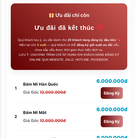
Ưu đãi chỉ còn
Ưu đãi đã kết thúc
Quý khách lưu ý, ưu đãi dành cho
20 khách hàng đăng ký đầu tiên
Hiện tại còn
3 suất
— quý khách có thể
đăng ký giữ suất ưu đãi
nếu
chưa sắp xếp được thời gian thực hiện dịch vụ.
LƯU Ý: CHƯƠNG TRÌNH CHỈ ÁP DỤNG KHI KHÁCH HÀNG ĐĂNG KÝ
ONLINE QUA WEBSITE, ZALO, HOTLINE, FACEBOOK.
6.000.000đ
Bấm Mí Hàn Quốc
1
Giá Gốc
12.000.000đ
Đăng Ký
6.000.000đ
Bấm Mí Mắt
2
Giá Gốc
12.000.000đ
Đăng Ký
8.000.000đ