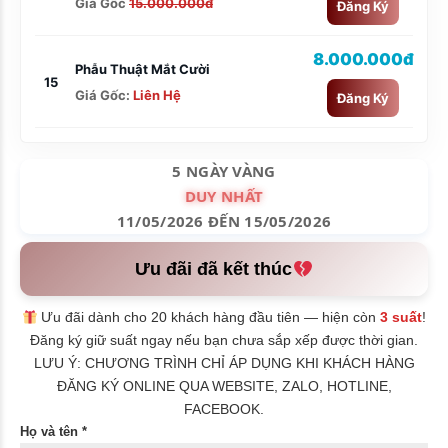
Giá Gốc
15.000.000đ
Đăng Ký
8.000.000đ
Phẫu Thuật Mắt Cười
15
Giá Gốc:
Liên Hệ
Đăng Ký
5 NGÀY VÀNG
DUY NHẤT
11/05/2026 ĐẾN 15/05/2026
Ưu đãi đã kết thúc
Ưu đãi dành cho 20 khách hàng đầu tiên — hiện còn
3 suất
!
Đăng ký giữ suất ngay nếu bạn chưa sắp xếp được thời gian.
LƯU Ý: CHƯƠNG TRÌNH CHỈ ÁP DỤNG KHI KHÁCH HÀNG
ĐĂNG KÝ ONLINE QUA WEBSITE, ZALO, HOTLINE,
FACEBOOK.
Họ và tên *