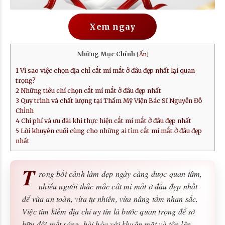
Xem ngay
Những Mục Chính
[
Ẩn
]
1
Vì sao việc chọn địa chỉ cắt mí mắt ở đâu đẹp nhất lại quan
trọng?
2
Những tiêu chí chọn cắt mí mắt ở đâu đẹp nhất
3
Quy trình và chất lượng tại Thẩm Mỹ Viện Bác Sĩ Nguyễn Đỗ
Chỉnh
4
Chi phí và ưu đãi khi thực hiện cắt mí mắt ở đâu đẹp nhất
5
Lời khuyên cuối cùng cho những ai tìm cắt mí mắt ở đâu đẹp
nhất
T
rong bối cảnh làm đẹp ngày càng được quan tâm,
nhiều người thắc mắc cắt mí mắt ở đâu đẹp nhất
để vừa an toàn, vừa tự nhiên, vừa nâng tầm nhan sắc.
Việc tìm kiếm địa chỉ uy tín là bước quan trọng để sở
hữu đôi mắt sáng, hài hòa với khuôn mặt và tôn lên