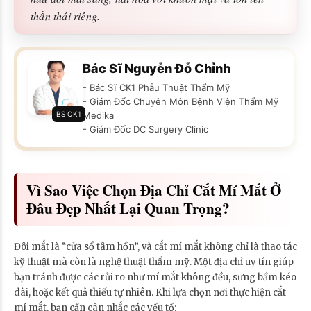
thần thái riêng.
Bác Sĩ Nguyễn Đỗ Chỉnh
- Bác Sĩ CK1 Phẫu Thuật Thẩm Mỹ
- Giám Đốc Chuyên Môn Bệnh Viện Thẩm Mỹ
BS CK1
Medika
- Giám Đốc DC Surgery Clinic
Vì Sao Việc Chọn Địa Chỉ Cắt Mí Mắt Ở
Đâu Đẹp Nhất Lại Quan Trọng?
Đôi mắt là “cửa sổ tâm hồn”, và cắt mí mắt không chỉ là thao tác
kỹ thuật mà còn là nghệ thuật thẩm mỹ. Một địa chỉ uy tín giúp
bạn tránh được các rủi ro như mí mắt không đều, sưng bầm kéo
dài, hoặc kết quả thiếu tự nhiên. Khi lựa chọn nơi thực hiện cắt
mí mắt, bạn cần cân nhắc các yếu tố: