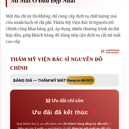
Mí Mắt Ở Đâu Đẹp Nhất
Một địa chỉ uy tín không chỉ cung cấp dịch vụ chất lượng mà
còn minh bạch về chi phí. Thẩm Mỹ Viện Bác Sĩ Nguyễn Đỗ
Chỉnh công khai bảng giá, áp dụng nhiều chương trình ưu đãi
hấp dẫn, giúp khách hàng dễ dàng tiếp cận dịch vụ cắt mí mắt
cao cấp.
THẨM MỸ VIỆN BÁC SĨ NGUYỄN ĐỖ
CHỈNH
BẢNG GIÁ — THẨM MỸ MẮT
Đang ưu đãi 50%
Ưu đãi chỉ còn
Ưu đãi đã kết thúc
Quý khách lưu ý, ưu đãi dành cho
20 khách hàng đăng ký đầu tiên
Hiện tại còn
3 suất
— quý khách có thể
đăng ký giữ suất ưu đãi
nếu