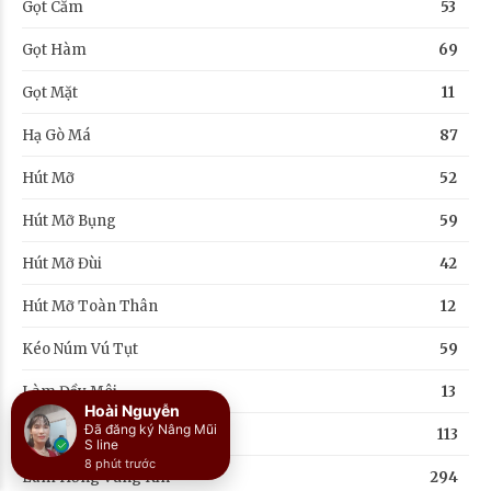
Gọt Cằm
53
Gọt Hàm
69
Gọt Mặt
11
Hạ Gò Má
87
Hút Mỡ
52
Hút Mỡ Bụng
59
Hút Mỡ Đùi
42
Hút Mỡ Toàn Thân
12
Kéo Núm Vú Tụt
59
Làm Đầy Môi
13
Làm Hồng Nhũ Hoa
113
Làm Hồng Vùng Kín
294