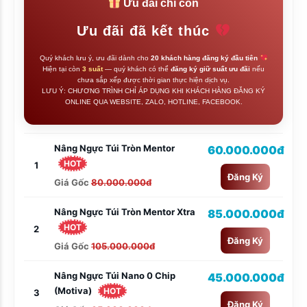
Ưu đãi chỉ còn
Ưu đãi đã kết thúc
Quý khách lưu ý, ưu đãi dành cho
20 khách hàng đăng ký đầu tiên
Hiện tại còn
3 suất
— quý khách có thể
đăng ký giữ suất ưu đãi
nếu
chưa sắp xếp được thời gian thực hiện dịch vụ.
LƯU Ý: CHƯƠNG TRÌNH CHỈ ÁP DỤNG KHI KHÁCH HÀNG ĐĂNG KÝ
ONLINE QUA WEBSITE, ZALO, HOTLINE, FACEBOOK.
Nâng Ngực Túi Tròn Mentor
60.000.000đ
HOT
1
Đăng Ký
Giá Gốc
80.000.000đ
Nâng Ngực Túi Tròn Mentor Xtra
85.000.000đ
HOT
2
Đăng Ký
Giá Gốc
105.000.000đ
Nâng Ngực Túi Nano 0 Chip
45.000.000đ
(Motiva)
HOT
3
Đăng Ký