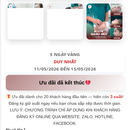
5 NGÀY VÀNG
DUY NHẤT
11/05/2026 ĐẾN 15/05/2026
Ưu đãi đã kết thúc
Ưu đãi dành cho 20 khách hàng đầu tiên — hiện còn
3 suất
!
Đăng ký giữ suất ngay nếu bạn chưa sắp xếp được thời gian.
LƯU Ý: CHƯƠNG TRÌNH CHỈ ÁP DỤNG KHI KHÁCH HÀNG
ĐĂNG KÝ ONLINE QUA WEBSITE, ZALO, HOTLINE,
FACEBOOK.
Họ và tên *