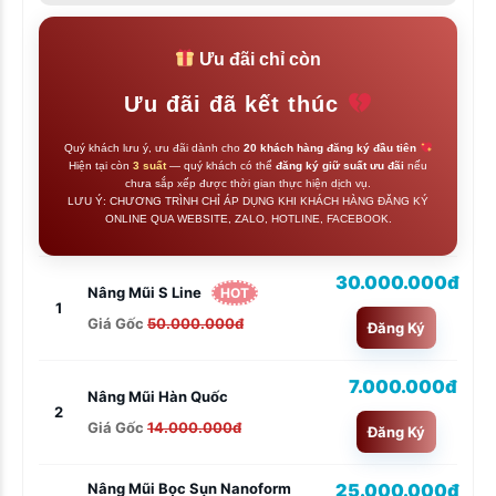
Ưu đãi chỉ còn
Ưu đãi đã kết thúc
Quý khách lưu ý, ưu đãi dành cho
20 khách hàng đăng ký đầu tiên
Hiện tại còn
3 suất
— quý khách có thể
đăng ký giữ suất ưu đãi
nếu
chưa sắp xếp được thời gian thực hiện dịch vụ.
LƯU Ý: CHƯƠNG TRÌNH CHỈ ÁP DỤNG KHI KHÁCH HÀNG ĐĂNG KÝ
ONLINE QUA WEBSITE, ZALO, HOTLINE, FACEBOOK.
30.000.000đ
Nâng Mũi S Line
HOT
1
Giá Gốc
50.000.000đ
Đăng Ký
7.000.000đ
Nâng Mũi Hàn Quốc
2
Giá Gốc
14.000.000đ
Đăng Ký
25.000.000đ
Nâng Mũi Bọc Sụn Nanoform