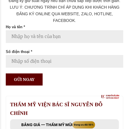
Đăng ký giữ suất ngay nếu bạn chưa sắp xếp được thời gian.
LƯU Ý: CHƯƠNG TRÌNH CHỈ ÁP DỤNG KHI KHÁCH HÀNG
ĐĂNG KÝ ONLINE QUA WEBSITE, ZALO, HOTLINE,
FACEBOOK.
Họ và tên *
Số điện thoại *
THẨM MỸ VIỆN BÁC SĨ NGUYỄN ĐỖ
CHỈNH
BẢNG GIÁ — THẨM MỸ MŨI
Đang ưu đãi 50%