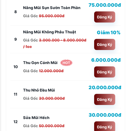
75.000.000đ
Nâng Mũi Sụn Sườn Toàn Phần
8
Giá Gốc
95.000.000đ
Đăng Ký
Giảm 10%
Nâng Mũi Không Phẫu Thuật
9
Giá Gốc
3.000.000 - 8.000.000đ
Đăng Ký
/ 1cc
6.000.000đ
Thu Gọn Cánh Mũi
HOT
10
Giá Gốc
12.000.000đ
Đăng Ký
20.000.000đ
Thu Nhỏ Đầu Mũi
11
Giá Gốc
30.000.000đ
Đăng Ký
30.000.000đ
Sửa Mũi Hếch
12
Giá Gốc
50.000.000đ
Đăng Ký