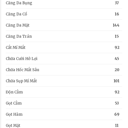
Căng Da Bụng
37
Căng Da Cổ
16
Căng Da Mặt
144
Căng Da Trán
15
Cắt Mí Mắt
92
Chữa Cười Hở Lợi
45
Chữa Hốc Mắt Sâu
20
Chữa Sụp Mí Mắt
101
Độn Cằm
92
Gọt Cằm
53
Gọt Hàm
69
Gọt Mặt
11