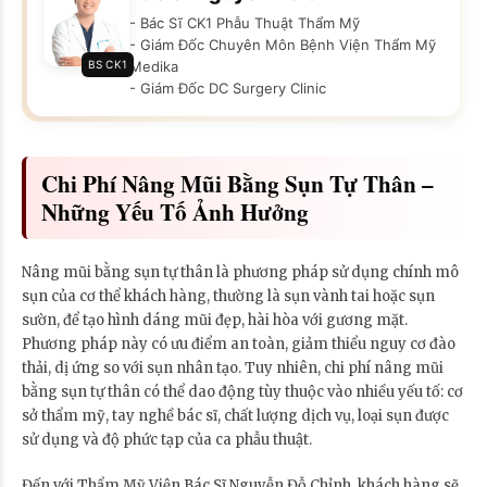
- Bác Sĩ CK1 Phẫu Thuật Thẩm Mỹ
- Giám Đốc Chuyên Môn Bệnh Viện Thẩm Mỹ
BS CK1
Medika
- Giám Đốc DC Surgery Clinic
Chi Phí Nâng Mũi Bằng Sụn Tự Thân –
Những Yếu Tố Ảnh Hưởng
Nâng mũi bằng sụn tự thân là phương pháp sử dụng chính mô
sụn của cơ thể khách hàng, thường là sụn vành tai hoặc sụn
sườn, để tạo hình dáng mũi đẹp, hài hòa với gương mặt.
Phương pháp này có ưu điểm an toàn, giảm thiểu nguy cơ đào
thải, dị ứng so với sụn nhân tạo. Tuy nhiên, chi phí nâng mũi
bằng sụn tự thân có thể dao động tùy thuộc vào nhiều yếu tố: cơ
sở thẩm mỹ, tay nghề bác sĩ, chất lượng dịch vụ, loại sụn được
sử dụng và độ phức tạp của ca phẫu thuật.
Đến với Thẩm Mỹ Viện Bác Sĩ Nguyễn Đỗ Chỉnh, khách hàng sẽ