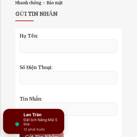
Nhanh chóng – Bảo mật
GỬI TIN NHẮN
Họ Tên:
Số Điện Thoại:
Tin Nhắn:
Lan Trần
Đặt lịch Nâng Mũi S
line
12 phút trước