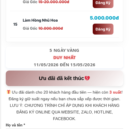
Giá Gốc
15-20.000.000đ
Đăng Ký
5.000.000đ
Làm Hồng Nhũ Hoa
15
Giá Gốc
10.000.000đ
Đăng Ký
5 NGÀY VÀNG
DUY NHẤT
11/05/2026 ĐẾN 15/05/2026
Ưu đãi đã kết thúc
Ưu đãi dành cho 20 khách hàng đầu tiên — hiện còn
3 suất
!
Đăng ký giữ suất ngay nếu bạn chưa sắp xếp được thời gian.
LƯU Ý: CHƯƠNG TRÌNH CHỈ ÁP DỤNG KHI KHÁCH HÀNG
ĐĂNG KÝ ONLINE QUA WEBSITE, ZALO, HOTLINE,
FACEBOOK.
Họ và tên *