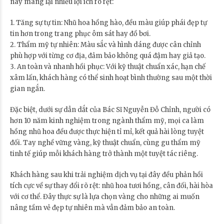
này mang lại nhiều lợi ích rõ rệt:
1. Tăng sự tự tin: Nhũ hoa hồng hào, đều màu giúp phái đẹp tự
tin hơn trong trang phục ôm sát hay đồ bơi.
2. Thẩm mỹ tự nhiên: Màu sắc và hình dáng được cân chỉnh
phù hợp với từng cơ địa, đảm bảo không quá đậm hay giả tạo.
3. An toàn và nhanh hồi phục: Với kỹ thuật chuẩn xác, hạn chế
xâm lấn, khách hàng có thể sinh hoạt bình thường sau một thời
gian ngắn.
Đặc biệt, dưới sự dẫn dắt của Bác Sĩ Nguyễn Đỗ Chỉnh, người có
hơn 10 năm kinh nghiệm trong ngành thẩm mỹ, mọi ca làm
hồng nhũ hoa đều được thực hiện tỉ mỉ, kết quả hài lòng tuyệt
đối. Tay nghề vững vàng, kỹ thuật chuẩn, cùng gu thẩm mỹ
tinh tế giúp mỗi khách hàng trở thành một tuyệt tác riêng.
Khách hàng sau khi trải nghiệm dịch vụ tại đây đều phản hồi
tích cực về sự thay đổi rõ rệt: nhũ hoa tươi hồng, cân đối, hài hòa
với cơ thể. Đây thực sự là lựa chọn vàng cho những ai muốn
nâng tầm vẻ đẹp tự nhiên mà vẫn đảm bảo an toàn.