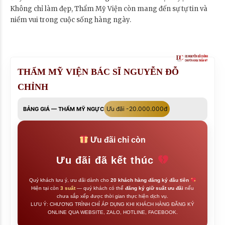
Không chỉ làm đẹp, Thẩm Mỹ Viện còn mang đến sự tự tin và
niềm vui trong cuộc sống hàng ngày.
THẨM MỸ VIỆN BÁC SĨ NGUYỄN ĐỖ
CHỈNH
Ưu đãi -20.000.000đ
BẢNG GIÁ — THẨM MỸ NGỰC
Ưu đãi chỉ còn
Ưu đãi đã kết thúc
Quý khách lưu ý, ưu đãi dành cho
20 khách hàng đăng ký đầu tiên
Hiện tại còn
3 suất
— quý khách có thể
đăng ký giữ suất ưu đãi
nếu
chưa sắp xếp được thời gian thực hiện dịch vụ.
LƯU Ý: CHƯƠNG TRÌNH CHỈ ÁP DỤNG KHI KHÁCH HÀNG ĐĂNG KÝ
ONLINE QUA WEBSITE, ZALO, HOTLINE, FACEBOOK.