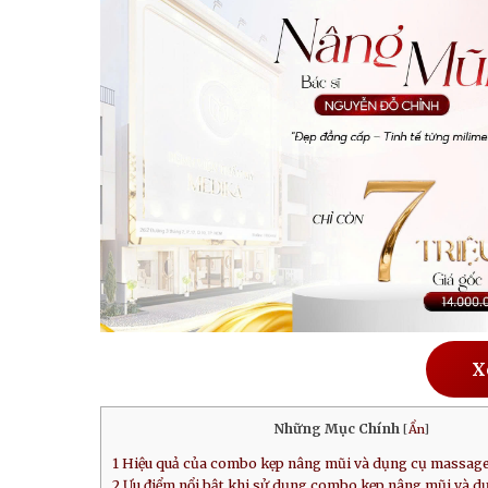
X
Những Mục Chính
[
Ẩn
]
1
Hiệu quả của combo kẹp nâng mũi và dụng cụ massag
2
Ưu điểm nổi bật khi sử dụng combo kẹp nâng mũi và 