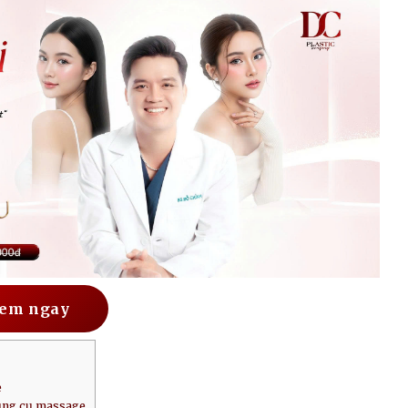
em ngay
e
dụng cụ massage