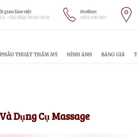
i gian làm việc
Hotline:
 2 - Chủ Nhật 08:00-17:30
0932 095 905
PHẪU THUẬT THẨM MỸ
HÌNH ẢNH
BẢNG GIÁ
T
Và Dụng Cụ Massage