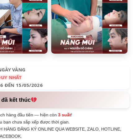
NGÀY VÀNG
DUY NHẤT
26 ĐẾN 15/05/2026
 đã kết thúc
ch hàng đầu tiên — hiện còn
3 suất
!
u bạn chưa sắp xếp được thời gian.
H HÀNG ĐĂNG KÝ ONLINE QUA WEBSITE, ZALO, HOTLINE,
ACEBOOK.