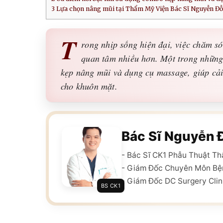
3
Lựa chọn nâng mũi tại Thẩm Mỹ Viện Bác Sĩ Nguyễn Đỗ
T
rong nhịp sống hiện đại, việc chăm s
quan tâm nhiều hơn. Một trong những
kẹp nâng mũi và dụng cụ massage, giúp cải 
cho khuôn mặt.
Bác Sĩ Nguyễn 
- Bác Sĩ CK1 Phẫu Thuật T
- Giám Đốc Chuyên Môn Bệ
- Giám Đốc DC Surgery Clin
BS CK1