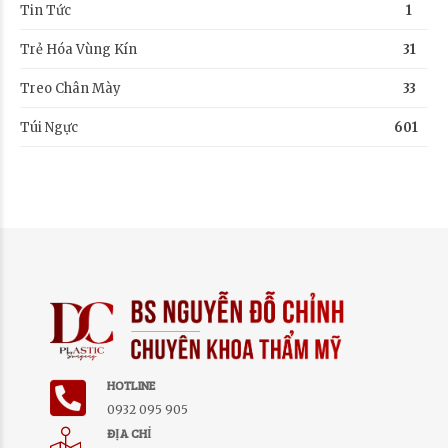
Tin Tức
1
Trẻ Hóa Vùng Kín
31
Treo Chân Mày
33
Túi Ngực
601
HOTLINE
0932 095 905
ĐỊA CHỈ