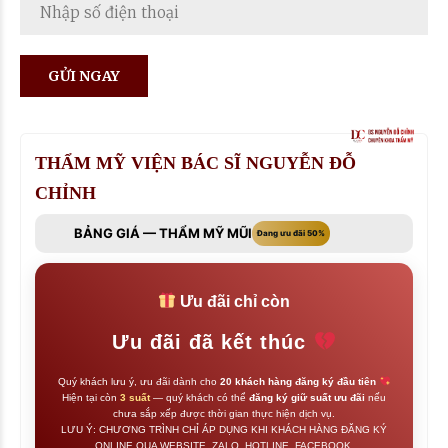
THẨM MỸ VIỆN BÁC SĨ NGUYỄN ĐỖ
CHỈNH
BẢNG GIÁ — THẨM MỸ MŨI
Đang ưu đãi 50%
Ưu đãi chỉ còn
Ưu đãi đã kết thúc
Quý khách lưu ý, ưu đãi dành cho
20 khách hàng đăng ký đầu tiên
Hiện tại còn
3 suất
— quý khách có thể
đăng ký giữ suất ưu đãi
nếu
chưa sắp xếp được thời gian thực hiện dịch vụ.
LƯU Ý: CHƯƠNG TRÌNH CHỈ ÁP DỤNG KHI KHÁCH HÀNG ĐĂNG KÝ
ONLINE QUA WEBSITE, ZALO, HOTLINE, FACEBOOK.