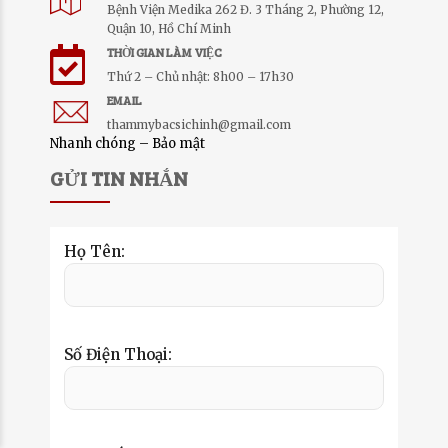
Bệnh Viện Medika 262 Đ. 3 Tháng 2, Phường 12,
Quận 10, Hồ Chí Minh
THỜI GIAN LÀM VIỆC
Thứ 2 – Chủ nhật: 8h00 – 17h30
EMAIL
thammybacsichinh@gmail.com
Nhanh chóng – Bảo mật
GỬI TIN NHẮN
Họ Tên:
Số Điện Thoại: