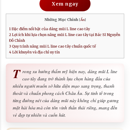
Xem ngay
Những Mục Chính
[
Ẩn
]
1
Đặc điểm nổi bật của dáng mũi L line cao tây
2
Lợi ích khi lựa chọn nâng mũi L line cao tây tại Bác Sĩ Nguyễn
Đỗ Chỉnh
3
Quy trình nâng mũi L line cao tây chuẩn quốc tế
4
Lời khuyên và địa chỉ uy tín
T
rong xu hướng thẩm mỹ hiện nay, dáng mũi L line
cao tây đang trở thành lựa chọn hàng đầu của
nhiều người muốn sở hữu diện mạo sang trọng, thanh
thoát và chuẩn phong cách Châu Âu. Sự tinh tế trong
từng đường nét của dáng mũi này không chỉ giúp gương
mặt hài hòa mà còn tôn vinh thần thái riêng, mang đến
vẻ đẹp tự nhiên và cuốn hút.