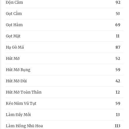
Độn Cằm
92
Gọt Cằm
53
Gọt Hàm
69
Gọt Mặt
11
Hạ Gò Má
87
Hút Mỡ
52
Hút Mỡ Bụng
59
Hút Mỡ Đùi
42
Hút Mỡ Toàn Thân
12
Kéo Núm Vú Tụt
59
Làm Đầy Môi
13
Làm Hồng Nhũ Hoa
113