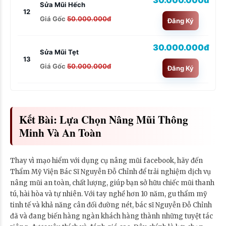
Sửa Mũi Hếch
12
Giá Gốc
50.000.000đ
Đăng Ký
30.000.000đ
Sửa Mũi Tẹt
13
Giá Gốc
50.000.000đ
Đăng Ký
Kết Bài: Lựa Chọn Nâng Mũi Thông
Minh Và An Toàn
Thay vì mạo hiểm với dụng cụ nâng mũi facebook, hãy đến
Thẩm Mỹ Viện Bác Sĩ Nguyễn Đỗ Chỉnh để trải nghiệm dịch vụ
nâng mũi an toàn, chất lượng, giúp bạn sở hữu chiếc mũi thanh
tú, hài hòa và tự nhiên. Với tay nghề hơn 10 năm, gu thẩm mỹ
tinh tế và khả năng cân đối đường nét, bác sĩ Nguyễn Đỗ Chỉnh
đã và đang biến hàng ngàn khách hàng thành những tuyệt tác