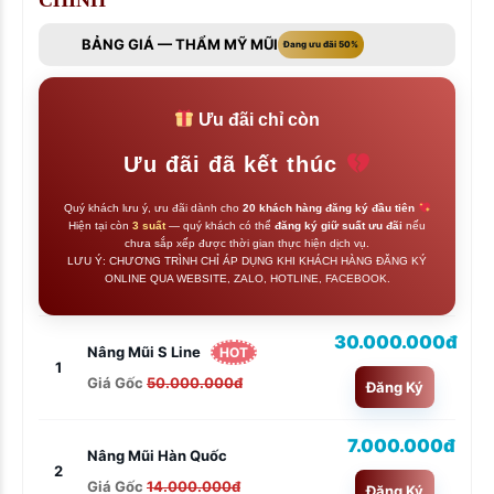
BẢNG GIÁ — THẨM MỸ MŨI
Đang ưu đãi 50%
Ưu đãi chỉ còn
Ưu đãi đã kết thúc
Quý khách lưu ý, ưu đãi dành cho
20 khách hàng đăng ký đầu tiên
Hiện tại còn
3 suất
— quý khách có thể
đăng ký giữ suất ưu đãi
nếu
chưa sắp xếp được thời gian thực hiện dịch vụ.
LƯU Ý: CHƯƠNG TRÌNH CHỈ ÁP DỤNG KHI KHÁCH HÀNG ĐĂNG KÝ
ONLINE QUA WEBSITE, ZALO, HOTLINE, FACEBOOK.
30.000.000đ
Nâng Mũi S Line
HOT
1
Giá Gốc
50.000.000đ
Đăng Ký
7.000.000đ
Nâng Mũi Hàn Quốc
2
Giá Gốc
14.000.000đ
Đăng Ký