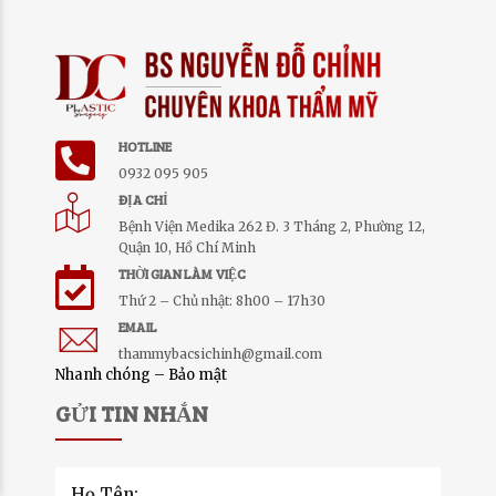
HOTLINE
0932 095 905
ĐỊA CHỈ
Bệnh Viện Medika 262 Đ. 3 Tháng 2, Phường 12,
Quận 10, Hồ Chí Minh
THỜI GIAN LÀM VIỆC
Thứ 2 – Chủ nhật: 8h00 – 17h30
EMAIL
thammybacsichinh@gmail.com
Nhanh chóng – Bảo mật
GỬI TIN NHẮN
Họ Tên: