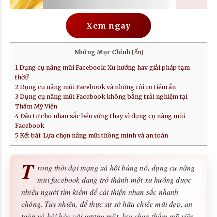
Xem ngay
Những Mục Chính
[
Ẩn
]
1
Dụng cụ nâng mũi Facebook: Xu hướng hay giải pháp tạm
thời?
2
Dụng cụ nâng mũi Facebook và những rủi ro tiềm ẩn
3
Dụng cụ nâng mũi Facebook không bằng trải nghiệm tại
Thẩm Mỹ Viện
4
Đầu tư cho nhan sắc bền vững thay vì dụng cụ nâng mũi
Facebook
5
Kết bài: Lựa chọn nâng mũi thông minh và an toàn
T
rong thời đại mạng xã hội bùng nổ, dụng cụ nâng
mũi facebook đang trở thành một xu hướng được
nhiều người tìm kiếm để cải thiện nhan sắc nhanh
chóng. Tuy nhiên, để thực sự sở hữu chiếc mũi đẹp, an
toàn và hài hòa với gương mặt, lựa chọn thẩm mỹ viện