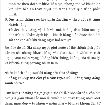
monitor theo dõi sức khỏe liên tục, phòng mổ vô khuẩn đa
lớp đảm bảo an toàn tuyệt đối trong suốt quá trình phẫu
thuật.
Quy trình chăm sóc hậu phẫu tận tâm – theo dõi sát từng
khách hàng
Từ việc thay băng, vệ sinh vết mổ, hướng dẫn chăm sóc tại
nhà đến tái khám định kỳ — khách hàng luôn được theo dõi
sát sao cho đến khi dáng ngực hoàn thiện.
Đó là lý do dù
Giá nâng ngực giọt nước
có thể chênh lệch giữa
các cơ sở, nhưng khách hàng vẫn chọn Bác sĩ Chỉnh vì chất
lượng vượt xa kỳ vọng, không biến chứng, không sửa đi sửa lại
và kết quả giữ đẹp trong nhiều năm.
Nhiều khách hàng sau khi nâng đều chia sẻ rằng:
“Không chỉ đẹp mà còn yên tâm tuyệt đối – đáng từng đồng
mình bỏ ra.”
Tìm hiểu
Giá nâng ngực giọt nước
chỉ là bước đầu tiên, còn nơi
bạn gửi gắm nhan sắc mới là quyết định quan trọng nhất. Một
dáng ngực đẹp – tự nhiên – mềm mại – bền lâu không đến từ