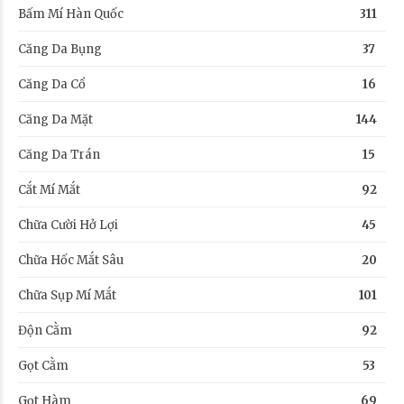
Bấm Mí Hàn Quốc
311
Căng Da Bụng
37
Căng Da Cổ
16
Căng Da Mặt
144
Căng Da Trán
15
Cắt Mí Mắt
92
Chữa Cười Hở Lợi
45
Chữa Hốc Mắt Sâu
20
Chữa Sụp Mí Mắt
101
Độn Cằm
92
Gọt Cằm
53
Gọt Hàm
69