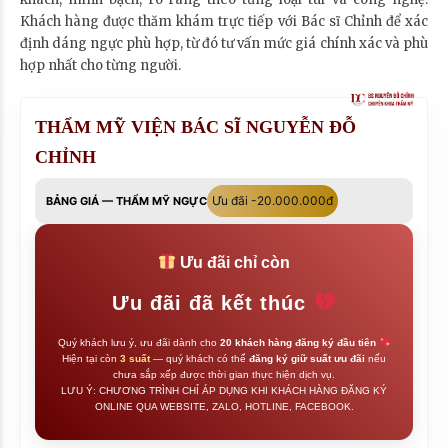
Khách hàng được thăm khám trực tiếp với Bác sĩ Chỉnh để xác
định dáng ngực phù hợp, từ đó tư vấn mức giá chính xác và phù
hợp nhất cho từng người.
THẨM MỸ VIỆN BÁC SĨ NGUYỄN ĐỖ
CHỈNH
Ưu đãi -20.000.000đ
BẢNG GIÁ — THẨM MỸ NGỰC
Ưu đãi chỉ còn
Ưu đãi đã kết thúc
Quý khách lưu ý, ưu đãi dành cho
20 khách hàng đăng ký đầu tiên
Hiện tại còn
3 suất
— quý khách có thể
đăng ký giữ suất ưu đãi
nếu
chưa sắp xếp được thời gian thực hiện dịch vụ.
LƯU Ý: CHƯƠNG TRÌNH CHỈ ÁP DỤNG KHI KHÁCH HÀNG ĐĂNG KÝ
ONLINE QUA WEBSITE, ZALO, HOTLINE, FACEBOOK.