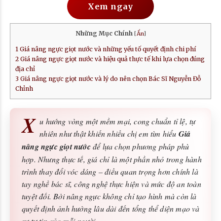
Xem ngay
Những Mục Chính
[
Ẩn
]
1
Giá nâng ngực giọt nước và những yếu tố quyết định chi phí
2
Giá nâng ngực giọt nước và hiệu quả thực tế khi lựa chọn đúng
địa chỉ
3
Giá nâng ngực giọt nước và lý do nên chọn Bác Sĩ Nguyễn Đỗ
Chỉnh
X
u hướng vòng một mềm mại, cong chuẩn tỉ lệ, tự
nhiên như thật khiến nhiều chị em tìm hiểu
Giá
nâng ngực giọt nước
để lựa chọn phương pháp phù
hợp. Nhưng thực tế, giá chỉ là một phần nhỏ trong hành
trình thay đổi vóc dáng – điều quan trọng hơn chính là
tay nghề bác sĩ, công nghệ thực hiện và mức độ an toàn
tuyệt đối. Bởi nâng ngực không chỉ tạo hình mà còn là
quyết định ảnh hưởng lâu dài đến tổng thể diện mạo và
sự tự tin của mỗi người.