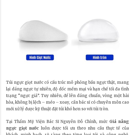
Túi ngực giọt nước có cấu trúc mô phỏng bầu ngực thật, mang
lại dáng ngực tự nhiên, độ dốc mềm mại và hạn chế tối đa tình
trạng “ngực giả”. Tuy nhiên, để lên dáng chuẩn, vòng một hài
hòa, không bị lệch – méo – xoay, cần bác sĩ có chuyên môn cao
mới xử lý được kỹ thuật đặt túi khó hơn so với túi tròn.
Tại Thẩm Mỹ Viện Bác Sĩ Nguyễn Đỗ Chỉnh, mức
Giá nâng
ngực giọt nước
luôn được tối ưu theo nhu cầu thực tế của
khách, minh bạch, rõ ràng theo từng loại túi và công nghệ.