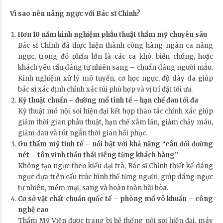
Vì sao nên nâng ngực với Bác sĩ Chỉnh?
Hơn 10 năm kinh nghiệm phẫu thuật thẩm mỹ chuyên sâu
Bác sĩ Chỉnh đã thực hiện thành công hàng ngàn ca nâng
ngực, trong đó phần lớn là các ca khó, biến chứng, hoặc
khách yêu cầu dáng tự nhiên sang – chuẩn dáng người mẫu.
Kinh nghiệm xử lý mô tuyến, cơ học ngực, độ dày da giúp
bác sĩ xác định chính xác túi phù hợp và vị trí đặt tối ưu.
Kỹ thuật chuẩn – đường mổ tinh tế – hạn chế đau tối đa
Kỹ thuật mổ nội soi hiện đại kết hợp thao tác chính xác giúp
giảm thời gian phẫu thuật, hạn chế xâm lấn, giảm chảy máu,
giảm đau và rút ngắn thời gian hồi phục.
Gu thẩm mỹ tinh tế – nổi bật với khả năng “cân đối đường
nét – tôn vinh thần thái riêng từng khách hàng”
Không tạo ngực theo kiểu đại trà, Bác sĩ Chỉnh thiết kế dáng
ngực dựa trên cấu trúc hình thể từng người, giúp dáng ngực
tự nhiên, mềm mại, sang và hoàn toàn hài hòa.
Cơ sở vật chất chuẩn quốc tế – phòng mổ vô khuẩn – công
nghệ cao
Thẩm Mỹ Viện được trang bị hệ thống nội soi hiện đại, máy