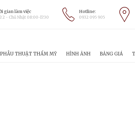
i gian làm việc
Hotline:
 2 - Chủ Nhật 08:00-17:30
0932 095 905
PHẪU THUẬT THẨM MỸ
HÌNH ẢNH
BẢNG GIÁ
T