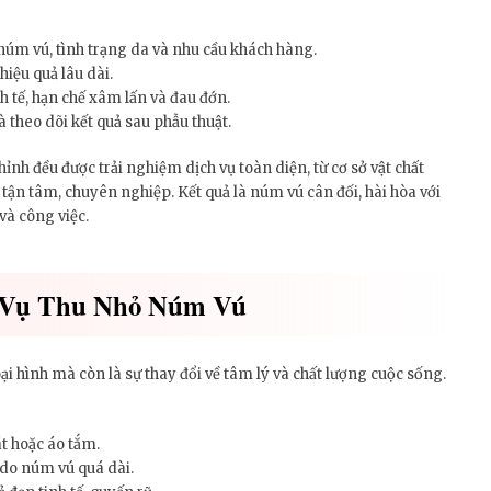
núm vú, tình trạng da và nhu cầu khách hàng.
iệu quả lâu dài.
nh tế, hạn chế xâm lấn và đau đớn.
à theo dõi kết quả sau phẫu thuật.
h đều được trải nghiệm dịch vụ toàn diện, từ cơ sở vật chất
 tận tâm, chuyên nghiệp. Kết quả là núm vú cân đối, hài hòa với
và công việc.
h Vụ Thu Nhỏ Núm Vú
oại hình mà còn là sự thay đổi về tâm lý và chất lượng cuộc sống.
át hoặc áo tắm.
 do núm vú quá dài.