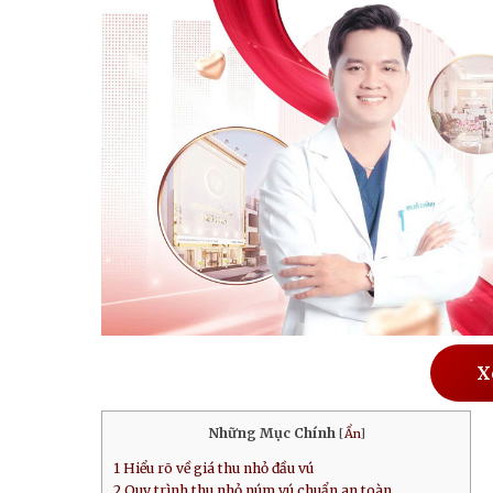
X
Những Mục Chính
[
Ẩn
]
1
Hiểu rõ về giá thu nhỏ đầu vú
2
Quy trình thu nhỏ núm vú chuẩn an toàn