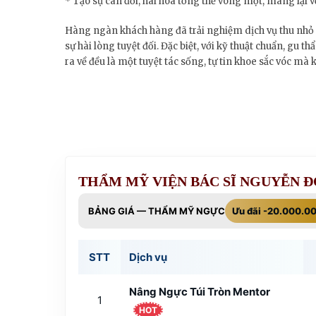
* Tạo sự cân đối, hài hòa tổng thể vòng một, mang lại vẻ
Hàng ngàn khách hàng đã trải nghiệm dịch vụ thu nhỏ 
sự hài lòng tuyệt đối. Đặc biệt, với kỹ thuật chuẩn, gu
ra về đều là một tuyệt tác sống, tự tin khoe sắc vóc mà
THẨM MỸ VIỆN BÁC SĨ NGUYỄN 
BẢNG GIÁ — THẨM MỸ NGỰC
Ưu đãi -20.000.0
STT
Dịch vụ
Nâng Ngực Túi Tròn Mentor
1
HOT