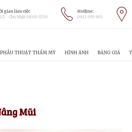
i gian làm việc
Hotline:
 2 - Chủ Nhật 08:00-17:30
0932 095 905
PHẪU THUẬT THẨM MỸ
HÌNH ẢNH
BẢNG GIÁ
T
Nâng Mũi