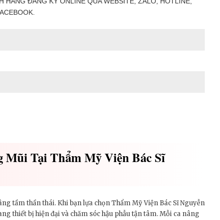
H HÀNG ĐĂNG KÝ ONLINE QUA WEBSITE, ZALO, HOTLINE,
ACEBOOK.
g Mũi Tại Thẩm Mỹ Viện Bác Sĩ
nâng tầm thần thái. Khi bạn lựa chọn Thẩm Mỹ Viện Bác Sĩ Nguyễn
ang thiết bị hiện đại và chăm sóc hậu phẫu tận tâm. Mỗi ca nâng