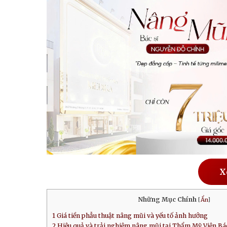
X
Những Mục Chính
[
Ẩn
]
1
Giá tiền phẫu thuật nâng mũi và yếu tố ảnh hưởng
2
Hiệu quả và trải nghiệm nâng mũi tại Thẩm Mỹ Viện Bá