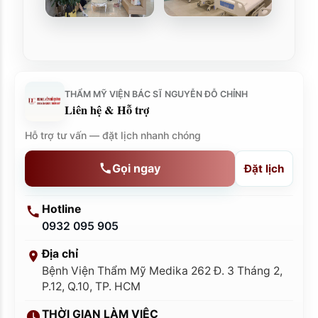
THẨM MỸ VIỆN BÁC SĨ NGUYỄN ĐỖ CHỈNH
Liên hệ & Hỗ trợ
Hỗ trợ tư vấn — đặt lịch nhanh chóng
Gọi ngay
Đặt lịch
Hotline
0932 095 905
Địa chỉ
Bệnh Viện Thẩm Mỹ Medika 262 Đ. 3 Tháng 2,
P.12, Q.10, TP. HCM
THỜI GIAN LÀM VIỆC