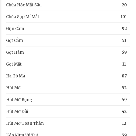
Chữa Hốc Mắt Sâu
20
Chữa Sụp Mí Mắt
101
Độn Cằm
92
Gọt Cằm
53
Gọt Hàm
69
Gọt Mặt
11
Hạ Gò Má
87
Hút Mỡ
52
Hút Mỡ Bụng
59
Hút Mỡ Đùi
42
Hút Mỡ Toàn Thân
12
Kéo Núm Vú Tụt
59