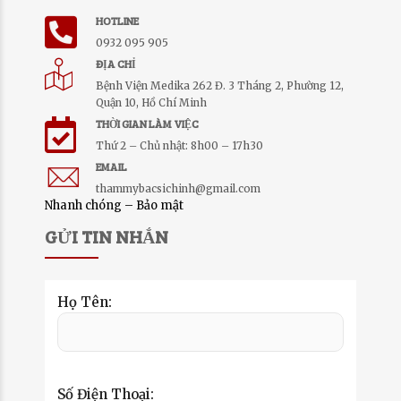
HOTLINE
0932 095 905
ĐỊA CHỈ
Bệnh Viện Medika 262 Đ. 3 Tháng 2, Phường 12,
Quận 10, Hồ Chí Minh
THỜI GIAN LÀM VIỆC
Thứ 2 – Chủ nhật: 8h00 – 17h30
EMAIL
thammybacsichinh@gmail.com
Nhanh chóng – Bảo mật
GỬI TIN NHẮN
Họ Tên:
Số Điện Thoại: