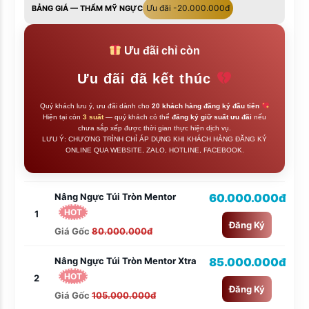
Ưu đãi -20.000.000đ
BẢNG GIÁ — THẨM MỸ NGỰC
Ưu đãi chỉ còn
Ưu đãi đã kết thúc
Quý khách lưu ý, ưu đãi dành cho
20 khách hàng đăng ký đầu tiên
Hiện tại còn
3 suất
— quý khách có thể
đăng ký giữ suất ưu đãi
nếu
chưa sắp xếp được thời gian thực hiện dịch vụ.
LƯU Ý: CHƯƠNG TRÌNH CHỈ ÁP DỤNG KHI KHÁCH HÀNG ĐĂNG KÝ
ONLINE QUA WEBSITE, ZALO, HOTLINE, FACEBOOK.
Nâng Ngực Túi Tròn Mentor
60.000.000đ
HOT
1
Đăng Ký
Giá Gốc
80.000.000đ
Nâng Ngực Túi Tròn Mentor Xtra
85.000.000đ
HOT
2
Đăng Ký
Giá Gốc
105.000.000đ