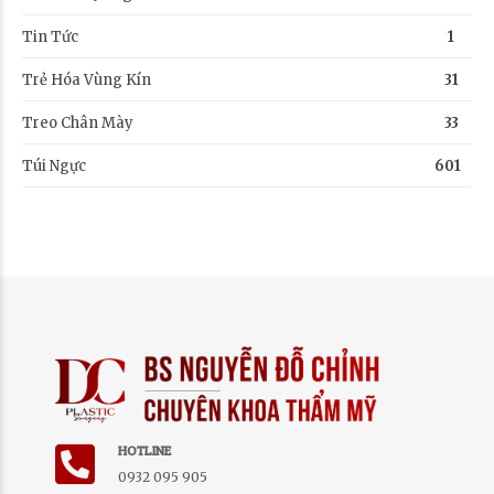
Tin Tức
1
Trẻ Hóa Vùng Kín
31
Treo Chân Mày
33
Túi Ngực
601
HOTLINE
0932 095 905