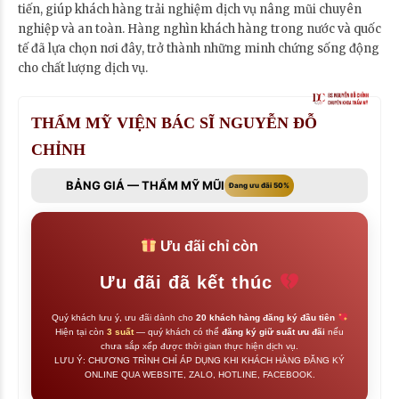
tiến, giúp khách hàng trải nghiệm dịch vụ nâng mũi chuyên
nghiệp và an toàn. Hàng nghìn khách hàng trong nước và quốc
tế đã lựa chọn nơi đây, trở thành những minh chứng sống động
cho chất lượng dịch vụ.
THẨM MỸ VIỆN BÁC SĨ NGUYỄN ĐỖ
CHỈNH
BẢNG GIÁ — THẨM MỸ MŨI
Đang ưu đãi 50%
Ưu đãi chỉ còn
Ưu đãi đã kết thúc
Quý khách lưu ý, ưu đãi dành cho
20 khách hàng đăng ký đầu tiên
Hiện tại còn
3 suất
— quý khách có thể
đăng ký giữ suất ưu đãi
nếu
chưa sắp xếp được thời gian thực hiện dịch vụ.
LƯU Ý: CHƯƠNG TRÌNH CHỈ ÁP DỤNG KHI KHÁCH HÀNG ĐĂNG KÝ
ONLINE QUA WEBSITE, ZALO, HOTLINE, FACEBOOK.