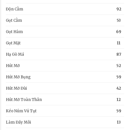
Độn Cằm
92
Gọt Cằm
53
Gọt Hàm
69
Gọt Mặt
11
Hạ Gò Má
87
Hút Mỡ
52
Hút Mỡ Bụng
59
Hút Mỡ Đùi
42
Hút Mỡ Toàn Thân
12
Kéo Núm Vú Tụt
59
Làm Đầy Môi
13