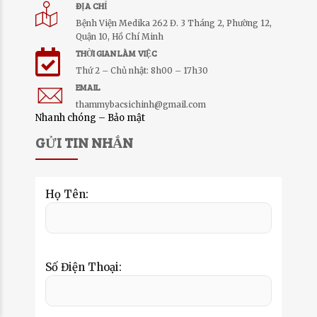
ĐỊA CHỈ
Bệnh Viện Medika 262 Đ. 3 Tháng 2, Phường 12,
Quận 10, Hồ Chí Minh
THỜI GIAN LÀM VIỆC
Thứ 2 – Chủ nhật: 8h00 – 17h30
EMAIL
thammybacsichinh@gmail.com
Nhanh chóng – Bảo mật
GỬI TIN NHẮN
Họ Tên:
Số Điện Thoại: