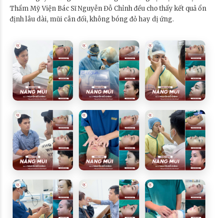
Thẩm Mỹ Viện Bác Sĩ Nguyễn Đỗ Chỉnh đều cho thấy kết quả ổn
định lâu dài, mũi cân đối, không bóng đỏ hay dị ứng.