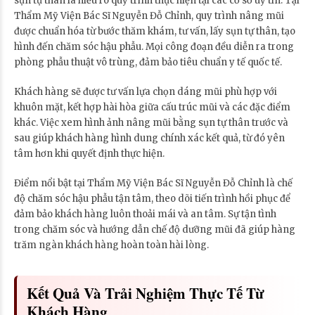
sụn tự thân là hiểu rõ quy trình thực hiện tại các cơ sở uy tín. Tại
Thẩm Mỹ Viện Bác Sĩ Nguyễn Đỗ Chỉnh, quy trình nâng mũi
được chuẩn hóa từ bước thăm khám, tư vấn, lấy sụn tự thân, tạo
hình đến chăm sóc hậu phẫu. Mọi công đoạn đều diễn ra trong
phòng phẫu thuật vô trùng, đảm bảo tiêu chuẩn y tế quốc tế.
Khách hàng sẽ được tư vấn lựa chọn dáng mũi phù hợp với
khuôn mặt, kết hợp hài hòa giữa cấu trúc mũi và các đặc điểm
khác. Việc xem hình ảnh nâng mũi bằng sụn tự thân trước và
sau giúp khách hàng hình dung chính xác kết quả, từ đó yên
tâm hơn khi quyết định thực hiện.
Điểm nổi bật tại Thẩm Mỹ Viện Bác Sĩ Nguyễn Đỗ Chỉnh là chế
độ chăm sóc hậu phẫu tận tâm, theo dõi tiến trình hồi phục để
đảm bảo khách hàng luôn thoải mái và an tâm. Sự tận tình
trong chăm sóc và hướng dẫn chế độ dưỡng mũi đã giúp hàng
trăm ngàn khách hàng hoàn toàn hài lòng.
Kết Quả Và Trải Nghiệm Thực Tế Từ
Khách Hàng