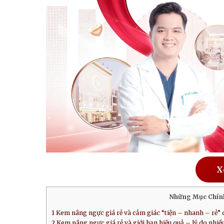
X
Những Mục Chín
1
Kem nâng ngực giá rẻ và cảm giác “tiện – nhanh – rẻ” 
2
Kem nâng ngực giá rẻ và giới hạn hiệu quả – lý do nhi