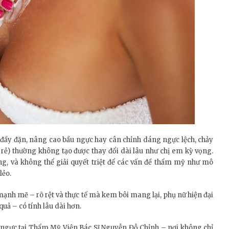
, đầy đặn, nâng cao bầu ngực hay cân chỉnh dáng ngực lệch, chảy
 rẻ) thường không tạo được thay đổi dài lâu như chị em kỳ vọng.
g, và không thể giải quyết triệt để các vấn đề thẩm mỹ như mô
lẻo.
mạnh mẽ – rõ rệt và thực tế mà kem bôi mang lại, phụ nữ hiện đại
ả – có tính lâu dài hơn.
 ngực tại Thẩm Mỹ Viện Bác Sĩ Nguyễn Đỗ Chỉnh – nơi không chỉ