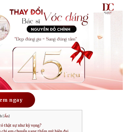
em ngay
h
[
Ẩn
]
có thật sự như kỳ vọng?
ều chị em chuyển sang thẩm mỹ hiện đại