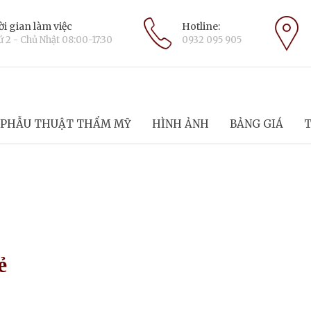
i gian làm việc
Hotline:
 2 - Chủ Nhật 08:00-17:30
0932 095 905
PHẪU THUẬT THẨM MỸ
HÌNH ẢNH
BẢNG GIÁ
T
ẻ