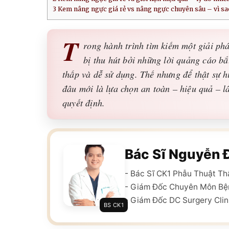
3
Kem nâng ngực giá rẻ vs nâng ngực chuyên sâu – vì s
T
rong hành trình tìm kiếm một giải ph
bị thu hút bởi những lời quảng cáo b
thấp và dễ sử dụng. Thế nhưng để thật sự 
đâu mới là lựa chọn an toàn – hiệu quả – l
quyết định.
Bác Sĩ Nguyễn 
- Bác Sĩ CK1 Phẫu Thuật T
- Giám Đốc Chuyên Môn Bệ
- Giám Đốc DC Surgery Clin
BS CK1