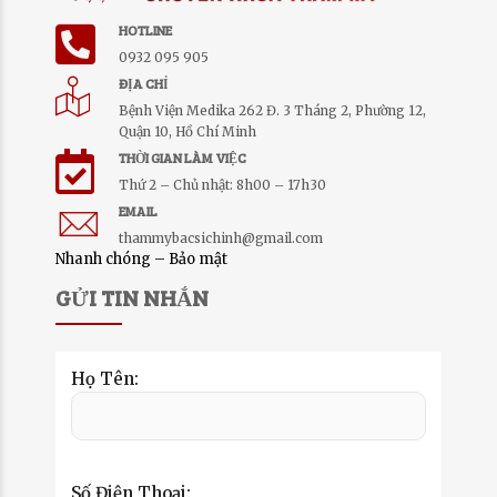
HOTLINE
0932 095 905
ĐỊA CHỈ
Bệnh Viện Medika 262 Đ. 3 Tháng 2, Phường 12,
Quận 10, Hồ Chí Minh
THỜI GIAN LÀM VIỆC
Thứ 2 – Chủ nhật: 8h00 – 17h30
EMAIL
thammybacsichinh@gmail.com
Nhanh chóng – Bảo mật
GỬI TIN NHẮN
Họ Tên:
Số Điện Thoại: