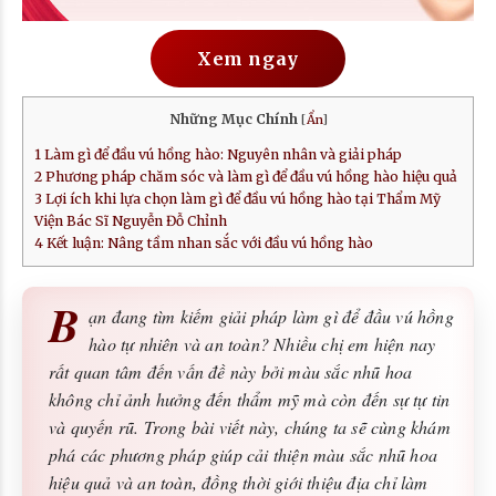
Xem ngay
Những Mục Chính
[
Ẩn
]
1
Làm gì để đầu vú hồng hào: Nguyên nhân và giải pháp
2
Phương pháp chăm sóc và làm gì để đầu vú hồng hào hiệu quả
3
Lợi ích khi lựa chọn làm gì để đầu vú hồng hào tại Thẩm Mỹ
Viện Bác Sĩ Nguyễn Đỗ Chỉnh
4
Kết luận: Nâng tầm nhan sắc với đầu vú hồng hào
B
ạn đang tìm kiếm giải pháp làm gì để đầu vú hồng
hào tự nhiên và an toàn? Nhiều chị em hiện nay
rất quan tâm đến vấn đề này bởi màu sắc nhũ hoa
không chỉ ảnh hưởng đến thẩm mỹ mà còn đến sự tự tin
và quyến rũ. Trong bài viết này, chúng ta sẽ cùng khám
phá các phương pháp giúp cải thiện màu sắc nhũ hoa
hiệu quả và an toàn, đồng thời giới thiệu địa chỉ làm