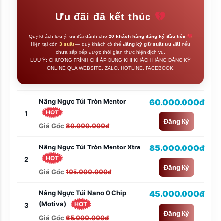
Ưu đãi đã kết thúc
Quý khách lưu ý, ưu đãi dành cho
20 khách hàng đăng ký đầu tiên
Hiện tại còn
3 suất
— quý khách có thể
đăng ký giữ suất ưu đãi
nếu
chưa sắp xếp được thời gian thực hiện dịch vụ.
LƯU Ý: CHƯƠNG TRÌNH CHỈ ÁP DỤNG KHI KHÁCH HÀNG ĐĂNG KÝ
ONLINE QUA WEBSITE, ZALO, HOTLINE, FACEBOOK.
Nâng Ngực Túi Tròn Mentor
60.000.000đ
HOT
1
Đăng Ký
Giá Gốc
80.000.000đ
Nâng Ngực Túi Tròn Mentor Xtra
85.000.000đ
HOT
2
Đăng Ký
Giá Gốc
105.000.000đ
Nâng Ngực Túi Nano 0 Chip
45.000.000đ
(Motiva)
HOT
3
Đăng Ký
Giá Gốc
65.000.000đ