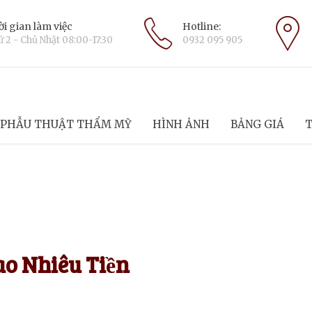
i gian làm việc
Hotline:
 2 - Chủ Nhật 08:00-17:30
0932 095 905
PHẪU THUẬT THẨM MỸ
HÌNH ẢNH
BẢNG GIÁ
T
o Nhiêu Tiền