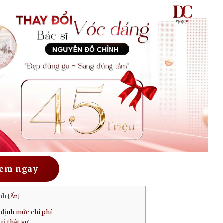
em ngay
nh
[
Ẩn
]
 định mức chi phí
rị thật sự