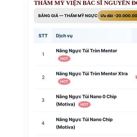
THẨM MỸ VIỆN BÁC SĨ NGUYỄN 
BẢNG GIÁ — THẨM MỸ NGỰC
Ưu đãi -20.000.0
STT
Dịch vụ
Nâng Ngực Túi Tròn Mentor
1
HOT
Nâng Ngực Túi Tròn Mentor Xtra
2
HOT
Nâng Ngực Túi Nano 0 Chip
3
(Motiva)
HOT
Nâng Ngực Túi Nano Chip
4
(Motiva)