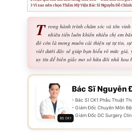
3
Vì sao nên chọn Thẩm Mỹ Viện Bác Sĩ Nguyễn Đỗ Chỉnh 
T
rong hành trình chăm sóc và tôn vinh
nhiêu tiền luôn khiến nhiều chị em bă
đó còn là mong muốn cải thiện sự tự tin, s
viết dưới đây sẽ giúp bạn hiểu rõ mức giá,
uy tín để biến giấc mơ sở hữu đôi nhũ hoa 
Bác Sĩ Nguyễn 
- Bác Sĩ CK1 Phẫu Thuật T
- Giám Đốc Chuyên Môn Bệ
- Giám Đốc DC Surgery Clin
BS CK1