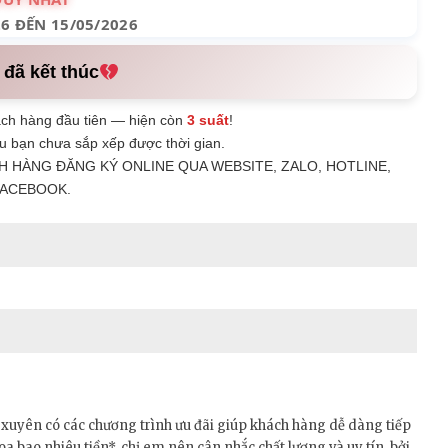
26 ĐẾN 15/05/2026
 đã kết thúc
ch hàng đầu tiên — hiện còn
3 suất
!
u bạn chưa sắp xếp được thời gian.
H HÀNG ĐĂNG KÝ ONLINE QUA WEBSITE, ZALO, HOTLINE,
ACEBOOK.
 xuyên có các chương trình ưu đãi giúp khách hàng dễ dàng tiếp
hoa bao nhiêu tiền*, chị em nên cân nhắc chất lượng và uy tín, bởi