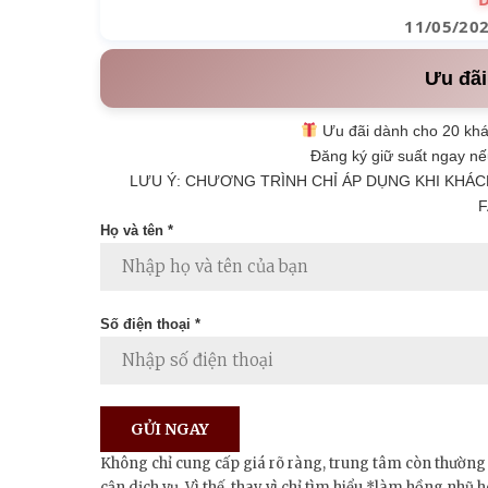
11/05/20
Ưu đãi
Ưu đãi dành cho 20 khá
Đăng ký giữ suất ngay nế
LƯU Ý: CHƯƠNG TRÌNH CHỈ ÁP DỤNG KHI KHÁC
F
Họ và tên *
Số điện thoại *
Không chỉ cung cấp giá rõ ràng, trung tâm còn thường
cận dịch vụ. Vì thế, thay vì chỉ tìm hiểu *làm hồng nhũ 