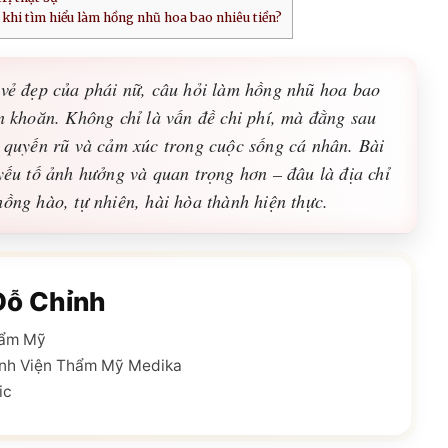
khi tìm hiểu làm hồng nhũ hoa bao nhiêu tiền?
 vẻ đẹp của phái nữ, câu hỏi làm hồng nhũ hoa bao
n khoăn. Không chỉ là vấn đề chi phí, mà đằng sau
ự quyến rũ và cảm xúc trong cuộc sống cá nhân. Bài
 yếu tố ảnh hưởng và quan trọng hơn – đâu là địa chỉ
hồng hào, tự nhiên, hài hòa thành hiện thực.
Đỗ Chỉnh
hẩm Mỹ
nh Viện Thẩm Mỹ Medika
ic