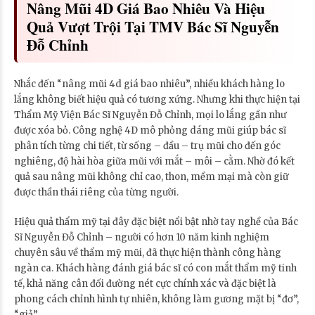
Nâng Mũi 4D Giá Bao Nhiêu Và Hiệu
Quả Vượt Trội Tại TMV Bác Sĩ Nguyễn
Đỗ Chỉnh
Nhắc đến “nâng mũi 4d giá bao nhiêu”, nhiều khách hàng lo
lắng không biết hiệu quả có tương xứng. Nhưng khi thực hiện tại
Thẩm Mỹ Viện Bác Sĩ Nguyễn Đỗ Chỉnh, mọi lo lắng gần như
được xóa bỏ. Công nghệ 4D mô phỏng dáng mũi giúp bác sĩ
phân tích từng chi tiết, từ sống – đầu – trụ mũi cho đến góc
nghiêng, độ hài hòa giữa mũi với mắt – môi – cằm. Nhờ đó kết
quả sau nâng mũi không chỉ cao, thon, mềm mại mà còn giữ
được thần thái riêng của từng người.
Hiệu quả thẩm mỹ tại đây đặc biệt nổi bật nhờ tay nghề của Bác
Sĩ Nguyễn Đỗ Chỉnh – người có hơn 10 năm kinh nghiệm
chuyên sâu về thẩm mỹ mũi, đã thực hiện thành công hàng
ngàn ca. Khách hàng đánh giá bác sĩ có con mắt thẩm mỹ tinh
tế, khả năng cân đối đường nét cực chính xác và đặc biệt là
phong cách chỉnh hình tự nhiên, không làm gương mặt bị “đơ”,
“giả”.