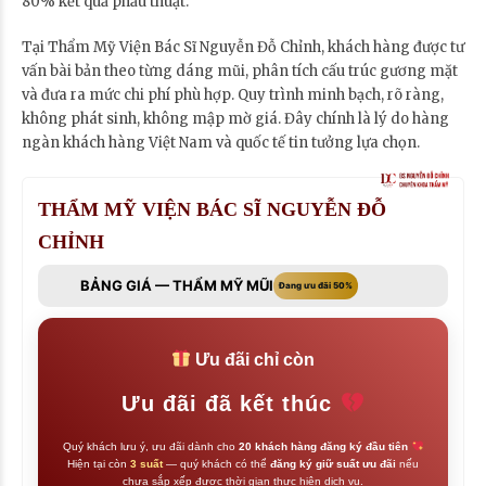
80% kết quả phẫu thuật.
Tại Thẩm Mỹ Viện Bác Sĩ Nguyễn Đỗ Chỉnh, khách hàng được tư
vấn bài bản theo từng dáng mũi, phân tích cấu trúc gương mặt
và đưa ra mức chi phí phù hợp. Quy trình minh bạch, rõ ràng,
không phát sinh, không mập mờ giá. Đây chính là lý do hàng
ngàn khách hàng Việt Nam và quốc tế tin tưởng lựa chọn.
THẨM MỸ VIỆN BÁC SĨ NGUYỄN ĐỖ
CHỈNH
BẢNG GIÁ — THẨM MỸ MŨI
Đang ưu đãi 50%
Ưu đãi chỉ còn
Ưu đãi đã kết thúc
Quý khách lưu ý, ưu đãi dành cho
20 khách hàng đăng ký đầu tiên
Hiện tại còn
3 suất
— quý khách có thể
đăng ký giữ suất ưu đãi
nếu
chưa sắp xếp được thời gian thực hiện dịch vụ.