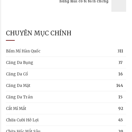
nâng mũi có bị biến chứng
CHUYÊN MỤC CHÍNH
Bấm Mí Hàn Quốc
311
Căng Da Bụng
37
Căng Da Cổ
16
Căng Da Mặt
144
Căng Da Trán
15
Cắt Mí Mắt
92
Chữa Cười Hở Lợi
45
Chữa Hốc Mắt Sâu
20