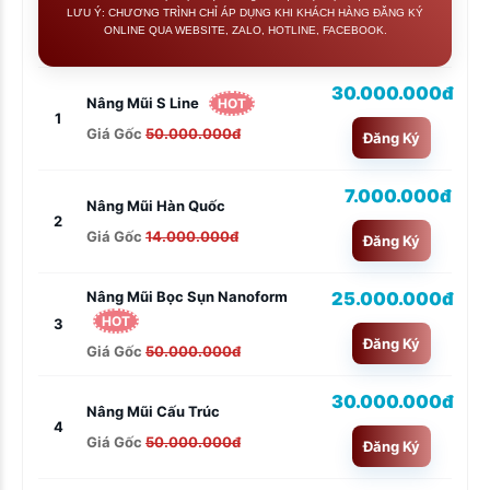
LƯU Ý: CHƯƠNG TRÌNH CHỈ ÁP DỤNG KHI KHÁCH HÀNG ĐĂNG KÝ
ONLINE QUA WEBSITE, ZALO, HOTLINE, FACEBOOK.
30.000.000đ
Nâng Mũi S Line
HOT
1
Giá Gốc
50.000.000đ
Đăng Ký
7.000.000đ
Nâng Mũi Hàn Quốc
2
Giá Gốc
14.000.000đ
Đăng Ký
25.000.000đ
Nâng Mũi Bọc Sụn Nanoform
HOT
3
Đăng Ký
Giá Gốc
50.000.000đ
30.000.000đ
Nâng Mũi Cấu Trúc
4
Giá Gốc
50.000.000đ
Đăng Ký