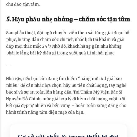
chu đáo, tận tâm.
5. Hậu phẫu nhẹ nhàng – chăm sóc tận tâm
Sau phẫu thuật, đội ngũ chuyên viên theo sát từng giai đoạn hồi
phục, hướng dẫn chăm sóc chi tiết, nhắc lịch tái khám và giải
đáp mọi thắc mắc 24/7. Nhờ đó, khách hàng gần như không
phải lo lắng bất kỳ điều gì trong suốt quá trình hồi phục.
—
Như vậy, nếu bạn còn đang tìm kiếm “nâng mũi 4d giá bao
nhiêu” để cân nhắc lựa chọn, hãy ưu tiên chất lượng, tay nghề
bác sĩ và sự an toàn lên hàng đầu. Tại Thẩm Mỹ Viện Bác Sĩ
Nguyễn Đỗ Chỉnh, mức giá hợp lý đi kèm chất lượng vượt trội,
kết quả đẹp tự nhiên và bền vững – hoàn toàn xứng đáng cho
hành trình nâng tầm diện mạo của bạn.
Cơ sở vật chất & trang thiết bị đạt