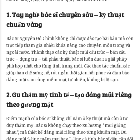
1. Tay nghề bác sĩ chuyên sâu – kỹ thuật
chuẩn vàng
Bác Sĩ Nguyễn Đỗ Chỉnh không chỉ được đào tạo bài bản mà còn
trực tiếp tham gia nhiều khóa nâng cao chuyên môn trong và
ngoài nước. Thành thạo các kỹ thuật mũi cấu trúc – bán cấu
trúc – dựng trụ – tái phẫu thuật, bác sĩ luôn đưa ra giải pháp
phù hợp nhất cho từng tình trạng mũi. Các thao tác chuẩn xác
giúp hạn chế sưng nề, rút ngắn thời gian hồi phục và đảm bảo
dáng mũi sau cùng mềm mại, tự nhiên, không bị lộ sụn.
2. Gu thẩm mỹ tinh tế – tạo dáng mũi riêng
theo gương mặt
Điểm mạnh của bác sĩ không chỉ nằm ở kỹ thuật mà còn ở tư
duy thẩm mỹ. Bác sĩ không chạy theo xu hướng “mũi giống
nhau”, mà thiết kế dáng mũi riêng theo từng khuôn mặt. Dù
dáng mũi S-line mềm mại hay L-line cá tính, bác sĩ đều cân đối