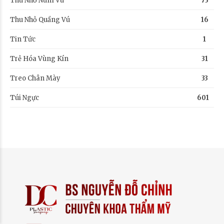
Thu Nhỏ Núm Vú
73
Thu Nhỏ Quầng Vú
16
Tin Tức
1
Trẻ Hóa Vùng Kín
31
Treo Chân Mày
33
Túi Ngực
601