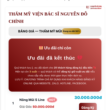
THẨM MỸ VIỆN BÁC SĨ NGUYỄN ĐỖ
CHỈNH
BẢNG GIÁ — THẨM MỸ MŨI
Đang ưu đãi 50%
Ưu đãi chỉ còn
Ưu đãi đã kết thúc
Quý khách lưu ý, ưu đãi dành cho
20 khách hàng đăng ký đầu tiên
Hiện tại còn
3 suất
— quý khách có thể
đăng ký giữ suất ưu đãi
nếu
chưa sắp xếp được thời gian thực hiện dịch vụ.
LƯU Ý: CHƯƠNG TRÌNH CHỈ ÁP DỤNG KHI KHÁCH HÀNG ĐĂNG KÝ
ONLINE QUA WEBSITE, ZALO, HOTLINE, FACEBOOK.
30.000.000đ
Nâng Mũi S Line
HOT
1
Giá Gốc
50.000.000đ
Đăng Ký