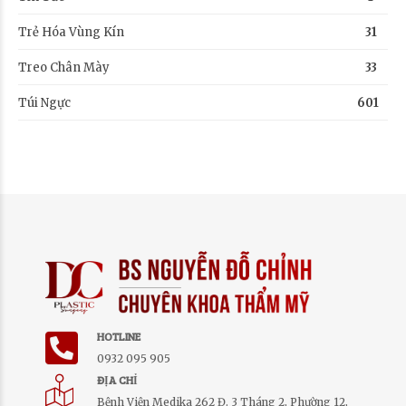
Trẻ Hóa Vùng Kín
31
Treo Chân Mày
33
Túi Ngực
601
HOTLINE
0932 095 905
ĐỊA CHỈ
Bệnh Viện Medika 262 Đ. 3 Tháng 2, Phường 12,