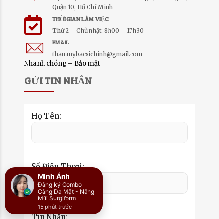
Quận 10, Hồ Chí Minh
THỜI GIAN LÀM VIỆC
Thứ 2 – Chủ nhật: 8h00 – 17h30
EMAIL
thammybacsichinh@gmail.com
Nhanh chóng – Bảo mật
GỬI TIN NHẮN
Họ Tên:
Số Điện Thoại:
Tin Nhắn: