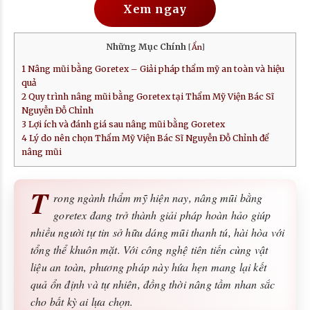
Xem ngay
Những Mục Chính
[
Ẩn
]
1
Nâng mũi bằng Goretex – Giải pháp thẩm mỹ an toàn và hiệu
quả
2
Quy trình nâng mũi bằng Goretex tại Thẩm Mỹ Viện Bác Sĩ
Nguyễn Đỗ Chỉnh
3
Lợi ích và đánh giá sau nâng mũi bằng Goretex
4
Lý do nên chọn Thẩm Mỹ Viện Bác Sĩ Nguyễn Đỗ Chỉnh để
nâng mũi
T
rong ngành thẩm mỹ hiện nay, nâng mũi bằng
goretex đang trở thành giải pháp hoàn hảo giúp
nhiều người tự tin sở hữu dáng mũi thanh tú, hài hòa với
tổng thể khuôn mặt. Với công nghệ tiên tiến cùng vật
liệu an toàn, phương pháp này hứa hẹn mang lại kết
quả ổn định và tự nhiên, đồng thời nâng tầm nhan sắc
cho bất kỳ ai lựa chọn.