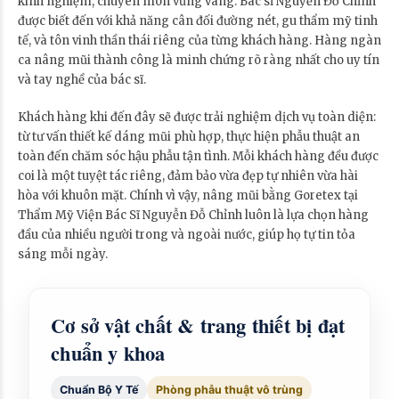
kinh nghiệm, chuyên môn vững vàng. Bác sĩ Nguyễn Đỗ Chỉnh
được biết đến với khả năng cân đối đường nét, gu thẩm mỹ tinh
tế, và tôn vinh thần thái riêng của từng khách hàng. Hàng ngàn
ca nâng mũi thành công là minh chứng rõ ràng nhất cho uy tín
và tay nghề của bác sĩ.
Khách hàng khi đến đây sẽ được trải nghiệm dịch vụ toàn diện:
từ tư vấn thiết kế dáng mũi phù hợp, thực hiện phẫu thuật an
toàn đến chăm sóc hậu phẫu tận tình. Mỗi khách hàng đều được
coi là một tuyệt tác riêng, đảm bảo vừa đẹp tự nhiên vừa hài
hòa với khuôn mặt. Chính vì vậy, nâng mũi bằng Goretex tại
Thẩm Mỹ Viện Bác Sĩ Nguyễn Đỗ Chỉnh luôn là lựa chọn hàng
đầu của nhiều người trong và ngoài nước, giúp họ tự tin tỏa
sáng mỗi ngày.
Cơ sở vật chất & trang thiết bị đạt
chuẩn y khoa
Chuẩn Bộ Y Tế
Phòng phẫu thuật vô trùng