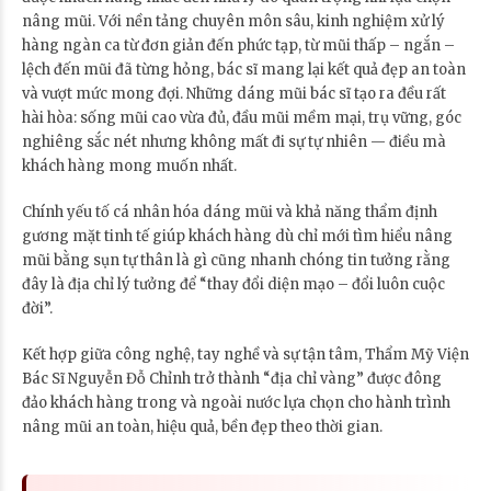
nâng mũi. Với nền tảng chuyên môn sâu, kinh nghiệm xử lý
hàng ngàn ca từ đơn giản đến phức tạp, từ mũi thấp – ngắn –
lệch đến mũi đã từng hỏng, bác sĩ mang lại kết quả đẹp an toàn
và vượt mức mong đợi. Những dáng mũi bác sĩ tạo ra đều rất
hài hòa: sống mũi cao vừa đủ, đầu mũi mềm mại, trụ vững, góc
nghiêng sắc nét nhưng không mất đi sự tự nhiên — điều mà
khách hàng mong muốn nhất.
Chính yếu tố cá nhân hóa dáng mũi và khả năng thẩm định
gương mặt tinh tế giúp khách hàng dù chỉ mới tìm hiểu nâng
mũi bằng sụn tự thân là gì cũng nhanh chóng tin tưởng rằng
đây là địa chỉ lý tưởng để “thay đổi diện mạo – đổi luôn cuộc
đời”.
Kết hợp giữa công nghệ, tay nghề và sự tận tâm, Thẩm Mỹ Viện
Bác Sĩ Nguyễn Đỗ Chỉnh trở thành “địa chỉ vàng” được đông
đảo khách hàng trong và ngoài nước lựa chọn cho hành trình
nâng mũi an toàn, hiệu quả, bền đẹp theo thời gian.