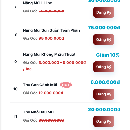
30.000.000đ
Nâng Mũi L Line
7
Giá Gốc
50.000.000đ
Đăng Ký
75.000.000đ
Nâng Mũi Sụn Sườn Toàn Phần
8
Giá Gốc
95.000.000đ
Đăng Ký
Giảm 10%
Nâng Mũi Không Phẫu Thuật
9
Giá Gốc
3.000.000 - 8.000.000đ
Đăng Ký
/ 1cc
6.000.000đ
Thu Gọn Cánh Mũi
HOT
10
Giá Gốc
12.000.000đ
Đăng Ký
20.000.000đ
Thu Nhỏ Đầu Mũi
11
Giá Gốc
30.000.000đ
Đăng Ký