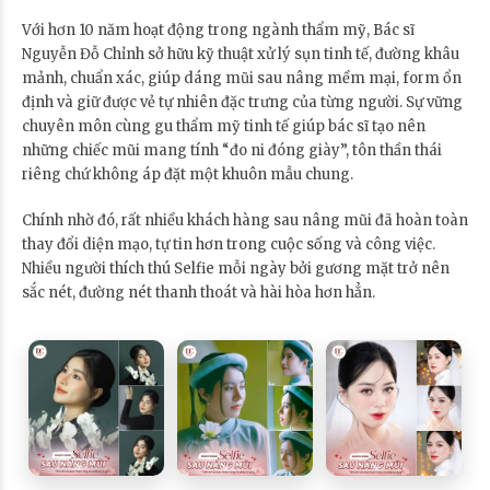
Với hơn 10 năm hoạt động trong ngành thẩm mỹ, Bác sĩ
Nguyễn Đỗ Chỉnh sở hữu kỹ thuật xử lý sụn tinh tế, đường khâu
mảnh, chuẩn xác, giúp dáng mũi sau nâng mềm mại, form ổn
định và giữ được vẻ tự nhiên đặc trưng của từng người. Sự vững
chuyên môn cùng gu thẩm mỹ tinh tế giúp bác sĩ tạo nên
những chiếc mũi mang tính “đo ni đóng giày”, tôn thần thái
riêng chứ không áp đặt một khuôn mẫu chung.
Chính nhờ đó, rất nhiều khách hàng sau nâng mũi đã hoàn toàn
thay đổi diện mạo, tự tin hơn trong cuộc sống và công việc.
Nhiều người thích thú Selfie mỗi ngày bởi gương mặt trở nên
sắc nét, đường nét thanh thoát và hài hòa hơn hẳn.