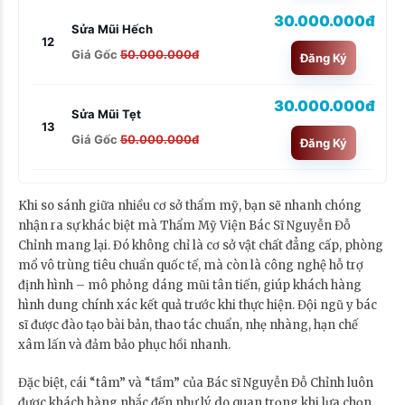
30.000.000đ
Sửa Mũi Hếch
12
Giá Gốc
50.000.000đ
Đăng Ký
30.000.000đ
Sửa Mũi Tẹt
13
Giá Gốc
50.000.000đ
Đăng Ký
Khi so sánh giữa nhiều cơ sở thẩm mỹ, bạn sẽ nhanh chóng
nhận ra sự khác biệt mà Thẩm Mỹ Viện Bác Sĩ Nguyễn Đỗ
Chỉnh mang lại. Đó không chỉ là cơ sở vật chất đẳng cấp, phòng
mổ vô trùng tiêu chuẩn quốc tế, mà còn là công nghệ hỗ trợ
định hình – mô phỏng dáng mũi tân tiến, giúp khách hàng
hình dung chính xác kết quả trước khi thực hiện. Đội ngũ y bác
sĩ được đào tạo bài bản, thao tác chuẩn, nhẹ nhàng, hạn chế
xâm lấn và đảm bảo phục hồi nhanh.
Đặc biệt, cái “tâm” và “tầm” của Bác sĩ Nguyễn Đỗ Chỉnh luôn
được khách hàng nhắc đến như lý do quan trọng khi lựa chọn