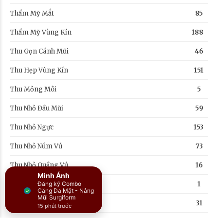
Thẩm Mỹ Mắt
85
Thẩm Mỹ Vùng Kín
188
Thu Gọn Cánh Mũi
46
Thu Hẹp Vùng Kín
151
Thu Mỏng Môi
5
Thu Nhỏ Đầu Mũi
59
Thu Nhỏ Ngực
153
Thu Nhỏ Núm Vú
73
Thu Nhỏ Quầng Vú
16
Minh Ánh
Tin Tức
1
Đăng ký Combo
Căng Da Mặt - Nâng
Mũi Surgiform
Trẻ Hóa Vùng Kín
31
15 phút trước