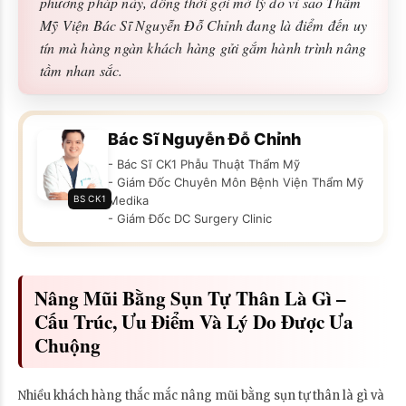
phương pháp này, đồng thời gợi mở lý do vì sao Thẩm
Mỹ Viện Bác Sĩ Nguyễn Đỗ Chỉnh đang là điểm đến uy
tín mà hàng ngàn khách hàng gửi gắm hành trình nâng
tầm nhan sắc.
Bác Sĩ Nguyễn Đỗ Chỉnh
- Bác Sĩ CK1 Phẫu Thuật Thẩm Mỹ
- Giám Đốc Chuyên Môn Bệnh Viện Thẩm Mỹ
BS CK1
Medika
- Giám Đốc DC Surgery Clinic
Nâng Mũi Bằng Sụn Tự Thân Là Gì –
Cấu Trúc, Ưu Điểm Và Lý Do Được Ưa
Chuộng
Nhiều khách hàng thắc mắc nâng mũi bằng sụn tự thân là gì và