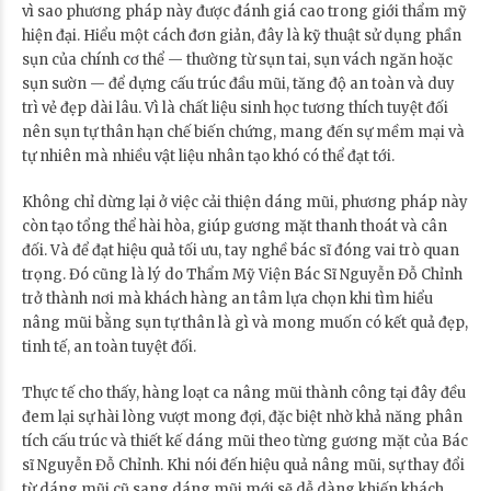
vì sao phương pháp này được đánh giá cao trong giới thẩm mỹ
hiện đại. Hiểu một cách đơn giản, đây là kỹ thuật sử dụng phần
sụn của chính cơ thể — thường từ sụn tai, sụn vách ngăn hoặc
sụn sườn — để dựng cấu trúc đầu mũi, tăng độ an toàn và duy
trì vẻ đẹp dài lâu. Vì là chất liệu sinh học tương thích tuyệt đối
nên sụn tự thân hạn chế biến chứng, mang đến sự mềm mại và
tự nhiên mà nhiều vật liệu nhân tạo khó có thể đạt tới.
Không chỉ dừng lại ở việc cải thiện dáng mũi, phương pháp này
còn tạo tổng thể hài hòa, giúp gương mặt thanh thoát và cân
đối. Và để đạt hiệu quả tối ưu, tay nghề bác sĩ đóng vai trò quan
trọng. Đó cũng là lý do Thẩm Mỹ Viện Bác Sĩ Nguyễn Đỗ Chỉnh
trở thành nơi mà khách hàng an tâm lựa chọn khi tìm hiểu
nâng mũi bằng sụn tự thân là gì và mong muốn có kết quả đẹp,
tinh tế, an toàn tuyệt đối.
Thực tế cho thấy, hàng loạt ca nâng mũi thành công tại đây đều
đem lại sự hài lòng vượt mong đợi, đặc biệt nhờ khả năng phân
tích cấu trúc và thiết kế dáng mũi theo từng gương mặt của Bác
sĩ Nguyễn Đỗ Chỉnh. Khi nói đến hiệu quả nâng mũi, sự thay đổi
từ dáng mũi cũ sang dáng mũi mới sẽ dễ dàng khiến khách