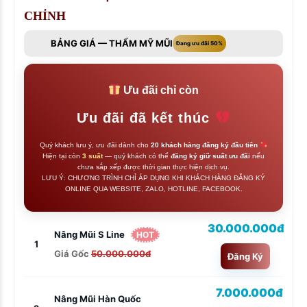
CHỈNH
BẢNG GIÁ — THẨM MỸ MŨI
Đang ưu đãi 50%
Ưu đãi chỉ còn
Ưu đãi đã kết thúc
Quý khách lưu ý, ưu đãi dành cho
20 khách hàng đăng ký đầu tiên
Hiện tại còn
3 suất
— quý khách có thể
đăng ký giữ suất ưu đãi
nếu
chưa sắp xếp được thời gian thực hiện dịch vụ.
LƯU Ý: CHƯƠNG TRÌNH CHỈ ÁP DỤNG KHI KHÁCH HÀNG ĐĂNG KÝ
ONLINE QUA WEBSITE, ZALO, HOTLINE, FACEBOOK.
30.000.000đ
Nâng Mũi S Line
HOT
1
Giá Gốc
50.000.000đ
Đăng Ký
7.000.000đ
Nâng Mũi Hàn Quốc