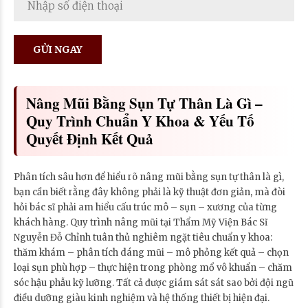
Nâng Mũi Bằng Sụn Tự Thân Là Gì –
Quy Trình Chuẩn Y Khoa & Yếu Tố
Quyết Định Kết Quả
Phân tích sâu hơn để hiểu rõ nâng mũi bằng sụn tự thân là gì,
bạn cần biết rằng đây không phải là kỹ thuật đơn giản, mà đòi
hỏi bác sĩ phải am hiểu cấu trúc mô – sụn – xương của từng
khách hàng. Quy trình nâng mũi tại Thẩm Mỹ Viện Bác Sĩ
Nguyễn Đỗ Chỉnh tuân thủ nghiêm ngặt tiêu chuẩn y khoa:
thăm khám – phân tích dáng mũi – mô phỏng kết quả – chọn
loại sụn phù hợp – thực hiện trong phòng mổ vô khuẩn – chăm
sóc hậu phẫu kỹ lưỡng. Tất cả được giám sát sát sao bởi đội ngũ
điều dưỡng giàu kinh nghiệm và hệ thống thiết bị hiện đại.