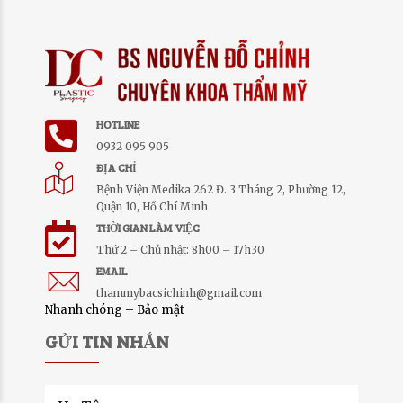
HOTLINE
0932 095 905
ĐỊA CHỈ
Bệnh Viện Medika 262 Đ. 3 Tháng 2, Phường 12,
Quận 10, Hồ Chí Minh
THỜI GIAN LÀM VIỆC
Thứ 2 – Chủ nhật: 8h00 – 17h30
EMAIL
thammybacsichinh@gmail.com
Nhanh chóng – Bảo mật
Minh Ánh
GỬI TIN NHẮN
Đăng ký Combo
Căng Da Mặt - Nâng
Mũi Surgiform
15 phút trước