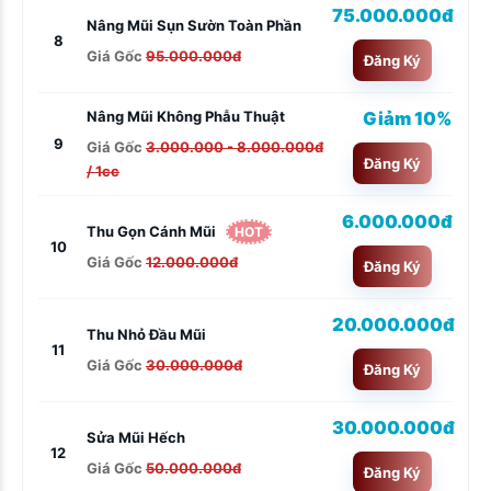
75.000.000đ
Nâng Mũi Sụn Sườn Toàn Phần
8
Giá Gốc
95.000.000đ
Đăng Ký
Giảm 10%
Nâng Mũi Không Phẫu Thuật
9
Giá Gốc
3.000.000 - 8.000.000đ
Đăng Ký
/ 1cc
6.000.000đ
Thu Gọn Cánh Mũi
HOT
10
Giá Gốc
12.000.000đ
Đăng Ký
20.000.000đ
Thu Nhỏ Đầu Mũi
11
Giá Gốc
30.000.000đ
Đăng Ký
30.000.000đ
Sửa Mũi Hếch
12
Giá Gốc
50.000.000đ
Đăng Ký