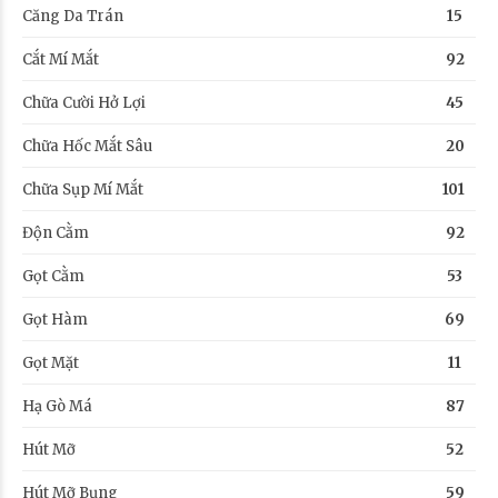
Căng Da Trán
15
Cắt Mí Mắt
92
Chữa Cười Hở Lợi
45
Chữa Hốc Mắt Sâu
20
Chữa Sụp Mí Mắt
101
Độn Cằm
92
Gọt Cằm
53
Gọt Hàm
69
Gọt Mặt
11
Hạ Gò Má
87
Hút Mỡ
52
Hút Mỡ Bụng
59