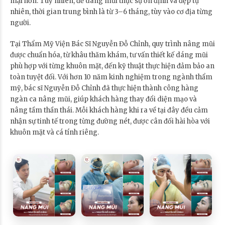
mại hơn. Tuy nhiên, để dáng mũi thực sự ổn định và đẹp tự
nhiên, thời gian trung bình là từ 3–6 tháng, tùy vào cơ địa từng
người.
Tại Thẩm Mỹ Viện Bác Sĩ Nguyễn Đỗ Chỉnh, quy trình nâng mũi
được chuẩn hóa, từ khâu thăm khám, tư vấn thiết kế dáng mũi
phù hợp với từng khuôn mặt, đến kỹ thuật thực hiện đảm bảo an
toàn tuyệt đối. Với hơn 10 năm kinh nghiệm trong ngành thẩm
mỹ, bác sĩ Nguyễn Đỗ Chỉnh đã thực hiện thành công hàng
ngàn ca nâng mũi, giúp khách hàng thay đổi diện mạo và
nâng tầm thần thái. Mỗi khách hàng khi ra về tại đây đều cảm
nhận sự tinh tế trong từng đường nét, được cân đối hài hòa với
khuôn mặt và cá tính riêng.