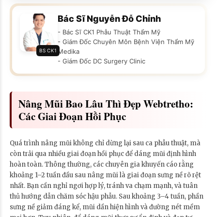
Bác Sĩ Nguyễn Đỗ Chỉnh
- Bác Sĩ CK1 Phẫu Thuật Thẩm Mỹ
- Giám Đốc Chuyên Môn Bệnh Viện Thẩm Mỹ
BS CK1
Medika
- Giám Đốc DC Surgery Clinic
Nâng Mũi Bao Lâu Thì Đẹp Webtretho:
Các Giai Đoạn Hồi Phục
Quá trình nâng mũi không chỉ dừng lại sau ca phẫu thuật, mà
còn trải qua nhiều giai đoạn hồi phục để dáng mũi định hình
hoàn toàn. Thông thường, các chuyên gia khuyến cáo rằng
khoảng 1–2 tuần đầu sau nâng mũi là giai đoạn sưng nề rõ rệt
nhất. Bạn cần nghỉ ngơi hợp lý, tránh va chạm mạnh, và tuân
thủ hướng dẫn chăm sóc hậu phẫu. Sau khoảng 3–4 tuần, phần
sưng nề giảm đáng kể, mũi dần hiện hình và đường nét mềm