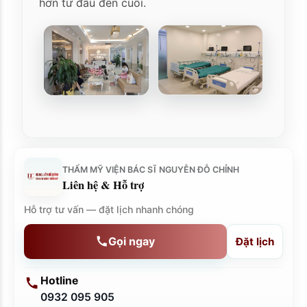
hơn từ đầu đến cuối.
THẨM MỸ VIỆN BÁC SĨ NGUYỄN ĐỖ CHỈNH
Liên hệ & Hỗ trợ
Hỗ trợ tư vấn — đặt lịch nhanh chóng
Gọi ngay
Đặt lịch
Hotline
0932 095 905