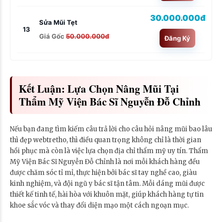
30.000.000đ
Sửa Mũi Tẹt
13
Giá Gốc
50.000.000đ
Đăng Ký
Kết Luận: Lựa Chọn Nâng Mũi Tại
Thẩm Mỹ Viện Bác Sĩ Nguyễn Đỗ Chỉnh
Nếu bạn đang tìm kiếm câu trả lời cho câu hỏi nâng mũi bao lâu
thì đẹp webtretho, thì điều quan trọng không chỉ là thời gian
hồi phục mà còn là việc lựa chọn địa chỉ thẩm mỹ uy tín. Thẩm
Mỹ Viện Bác Sĩ Nguyễn Đỗ Chỉnh là nơi mỗi khách hàng đều
được chăm sóc tỉ mỉ, thực hiện bởi bác sĩ tay nghề cao, giàu
kinh nghiệm, và đội ngũ y bác sĩ tận tâm. Mỗi dáng mũi được
thiết kế tinh tế, hài hòa với khuôn mặt, giúp khách hàng tự tin
khoe sắc vóc và thay đổi diện mạo một cách ngoạn mục.