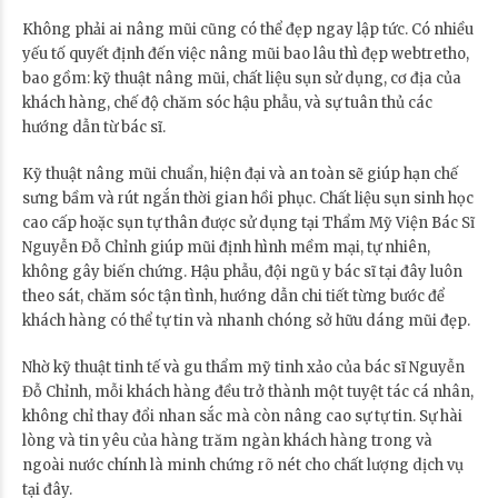
Không phải ai nâng mũi cũng có thể đẹp ngay lập tức. Có nhiều
yếu tố quyết định đến việc nâng mũi bao lâu thì đẹp webtretho,
bao gồm: kỹ thuật nâng mũi, chất liệu sụn sử dụng, cơ địa của
khách hàng, chế độ chăm sóc hậu phẫu, và sự tuân thủ các
hướng dẫn từ bác sĩ.
Kỹ thuật nâng mũi chuẩn, hiện đại và an toàn sẽ giúp hạn chế
sưng bầm và rút ngắn thời gian hồi phục. Chất liệu sụn sinh học
cao cấp hoặc sụn tự thân được sử dụng tại Thẩm Mỹ Viện Bác Sĩ
Nguyễn Đỗ Chỉnh giúp mũi định hình mềm mại, tự nhiên,
không gây biến chứng. Hậu phẫu, đội ngũ y bác sĩ tại đây luôn
theo sát, chăm sóc tận tình, hướng dẫn chi tiết từng bước để
khách hàng có thể tự tin và nhanh chóng sở hữu dáng mũi đẹp.
Nhờ kỹ thuật tinh tế và gu thẩm mỹ tinh xảo của bác sĩ Nguyễn
Đỗ Chỉnh, mỗi khách hàng đều trở thành một tuyệt tác cá nhân,
không chỉ thay đổi nhan sắc mà còn nâng cao sự tự tin. Sự hài
lòng và tin yêu của hàng trăm ngàn khách hàng trong và
ngoài nước chính là minh chứng rõ nét cho chất lượng dịch vụ
tại đây.