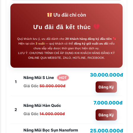
Ưu đãi chỉ còn
Ưu đãi đã kết thúc
Quý khách lưu ý, ưu đãi dành cho
20 khách hàng đăng ký đầu tiên
Hiện tại còn
3 suất
— quý khách có thể
đăng ký giữ suất ưu đãi
nếu
chưa sắp xếp được thời gian thực hiện dịch vụ.
LƯU Ý: CHƯƠNG TRÌNH CHỈ ÁP DỤNG KHI KHÁCH HÀNG ĐĂNG KÝ
ONLINE QUA WEBSITE, ZALO, HOTLINE, FACEBOOK.
30.000.000đ
Nâng Mũi S Line
HOT
1
Giá Gốc
50.000.000đ
Đăng Ký
7.000.000đ
Nâng Mũi Hàn Quốc
2
Giá Gốc
14.000.000đ
Đăng Ký
25.000.000đ
Nâng Mũi Bọc Sụn Nanoform