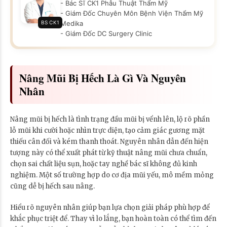
- Bác Sĩ CK1 Phẫu Thuật Thẩm Mỹ
- Giám Đốc Chuyên Môn Bệnh Viện Thẩm Mỹ
BS CK1
Medika
- Giám Đốc DC Surgery Clinic
Nâng Mũi Bị Hếch Là Gì Và Nguyên
Nhân
Nâng mũi bị hếch là tình trạng đầu mũi bị vểnh lên, lộ rõ phần
lỗ mũi khi cười hoặc nhìn trực diện, tạo cảm giác gương mặt
thiếu cân đối và kém thanh thoát. Nguyên nhân dẫn đến hiện
tượng này có thể xuất phát từ kỹ thuật nâng mũi chưa chuẩn,
chọn sai chất liệu sụn, hoặc tay nghề bác sĩ không đủ kinh
nghiệm. Một số trường hợp do cơ địa mũi yếu, mô mềm mỏng
cũng dễ bị hếch sau nâng.
Hiểu rõ nguyên nhân giúp bạn lựa chọn giải pháp phù hợp để
khắc phục triệt để. Thay vì lo lắng, bạn hoàn toàn có thể tìm đến