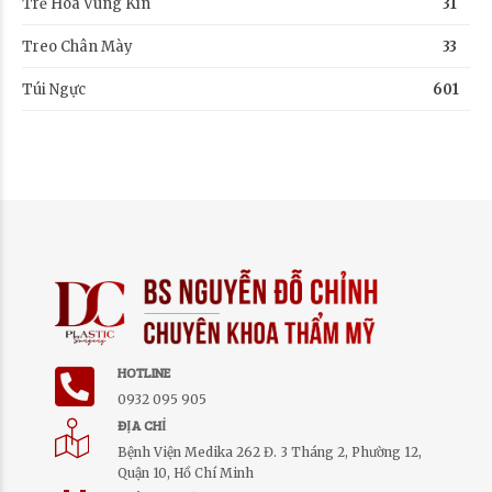
Trẻ Hóa Vùng Kín
31
Treo Chân Mày
33
Túi Ngực
601
HOTLINE
0932 095 905
ĐỊA CHỈ
Bệnh Viện Medika 262 Đ. 3 Tháng 2, Phường 12,
Quận 10, Hồ Chí Minh