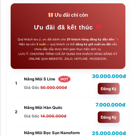
Ưu đãi chỉ còn
Ưu đãi đã kết thúc
Quý khách lưu ý, ưu đãi dành cho
20 khách hàng đăng ký đầu tiên
Hiện tại còn
3 suất
— quý khách có thể
đăng ký giữ suất ưu đãi
nếu
chưa sắp xếp được thời gian thực hiện dịch vụ.
LƯU Ý: CHƯƠNG TRÌNH CHỈ ÁP DỤNG KHI KHÁCH HÀNG ĐĂNG KÝ
ONLINE QUA WEBSITE, ZALO, HOTLINE, FACEBOOK.
30.000.000đ
Nâng Mũi S Line
HOT
1
Giá Gốc
50.000.000đ
Đăng Ký
7.000.000đ
Nâng Mũi Hàn Quốc
2
Giá Gốc
14.000.000đ
Đăng Ký
25.000.000đ
Nâng Mũi Bọc Sụn Nanoform