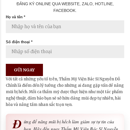
ĐĂNG KÝ ONLINE QUA WEBSITE, ZALO, HOTLINE,
FACEBOOK.
Họ và tên *
Số điện thoại *
Với tất cả những yếu tố trên, Thẩm Mỹ Viện Bác Sĩ Nguyễn Đỗ
Chỉnh là điểm đến lý tưởng cho những ai đang gặp vấn đề nâng
mũi bị hếch. Mỗi ca thẩm mỹ được thực hiện như một tác phẩm
nghệ thuật, đảm bảo bạn sẽ sở hữu dáng mũi đẹp tự nhiên, hài
hòa và nâng tầm nhan sắc trọn vẹn.
Đ
ừng để nâng mũi bị hếch làm giảm sự tự tin của
bạn. Hãy đến ngay Thẩm Mỹ Viện Bác Sĩ Nguyễn