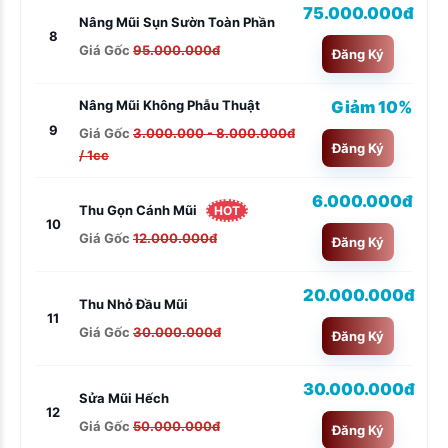
75.000.000đ
Nâng Mũi Sụn Sườn Toàn Phần
8
Giá Gốc
95.000.000đ
Đăng Ký
Giảm 10%
Nâng Mũi Không Phẫu Thuật
9
Giá Gốc
3.000.000 - 8.000.000đ
Đăng Ký
/ 1cc
6.000.000đ
Thu Gọn Cánh Mũi
HOT
10
Giá Gốc
12.000.000đ
Đăng Ký
20.000.000đ
Thu Nhỏ Đầu Mũi
11
Giá Gốc
30.000.000đ
Đăng Ký
30.000.000đ
Sửa Mũi Hếch
12
Giá Gốc
50.000.000đ
Đăng Ký