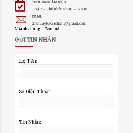
THỜI GIAN LÀM VIỆC
Thứ 2 – Chủ nhật: 8h00 – 17h30
EMAIL
thammybacsichinh@gmail.com
Nhanh chóng – Bảo mật
GỬI TIN NHẮN
Họ Tên:
Số Điện Thoại:
Tin Nhắn: