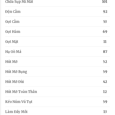
Chữa Sụp Mí Mắt
101
Độn Cằm
92
Gọt Cằm
53
Gọt Hàm
69
Gọt Mặt
11
Hạ Gò Má
87
Hút Mỡ
52
Hút Mỡ Bụng
59
Hút Mỡ Đùi
42
Hút Mỡ Toàn Thân
12
Kéo Núm Vú Tụt
59
Làm Đầy Môi
13