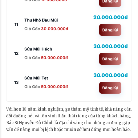
Đăng Ký
20.000.000đ
Thu Nhỏ Đầu Mũi
11
Giá Gốc
30.000.000đ
Đăng Ký
30.000.000đ
Sửa Mũi Hếch
12
Giá Gốc
50.000.000đ
Đăng Ký
30.000.000đ
Sửa Mũi Tẹt
13
Giá Gốc
50.000.000đ
Đăng Ký
Với hơn 10 năm kinh nghiệm, gu thẩm mỹ tinh tế, khả năng cân
đối đường nét và tôn vinh thần thái riêng của từng khách hàng,
Bác Sĩ Nguyễn Đỗ Chỉnh là địa chỉ vàng cho những ai đang gặp
vấn đề nâng mũi bị lệch hoặc muốn sở hữu dáng mũi hoàn hảo.