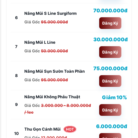
70.000.000đ
Nâng Mũi S Line Surgiform
6
Giá Gốc
95.000.000đ
Đăng Ký
30.000.000đ
Nâng Mũi L Line
7
Giá Gốc
50.000.000đ
Đăng Ký
75.000.000đ
Nâng Mũi Sụn Sườn Toàn Phần
8
Giá Gốc
95.000.000đ
Đăng Ký
Giảm 10%
Nâng Mũi Không Phẫu Thuật
9
Giá Gốc
3.000.000 - 8.000.000đ
Đăng Ký
/ 1cc
6.000.000đ
Thu Gọn Cánh Mũi
HOT
10
Giá Gốc
12.000.000đ