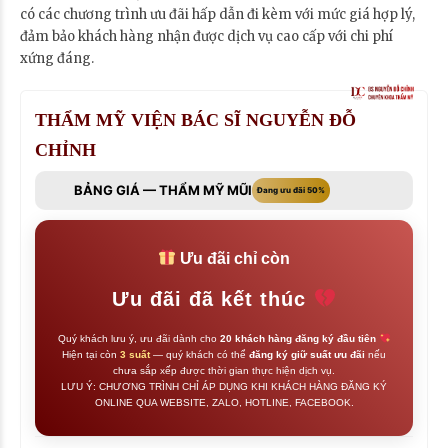
có các chương trình ưu đãi hấp dẫn đi kèm với mức giá hợp lý,
đảm bảo khách hàng nhận được dịch vụ cao cấp với chi phí
xứng đáng.
THẨM MỸ VIỆN BÁC SĨ NGUYỄN ĐỖ
CHỈNH
BẢNG GIÁ — THẨM MỸ MŨI
Đang ưu đãi 50%
Ưu đãi chỉ còn
Ưu đãi đã kết thúc
Quý khách lưu ý, ưu đãi dành cho
20 khách hàng đăng ký đầu tiên
Hiện tại còn
3 suất
— quý khách có thể
đăng ký giữ suất ưu đãi
nếu
chưa sắp xếp được thời gian thực hiện dịch vụ.
LƯU Ý: CHƯƠNG TRÌNH CHỈ ÁP DỤNG KHI KHÁCH HÀNG ĐĂNG KÝ
ONLINE QUA WEBSITE, ZALO, HOTLINE, FACEBOOK.