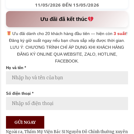
11/05/2026 ĐẾN 15/05/2026
Ưu đãi đã kết thúc
Ưu đãi dành cho 20 khách hàng đầu tiên — hiện còn
3 suất
!
Đăng ký giữ suất ngay nếu bạn chưa sắp xếp được thời gian.
LƯU Ý: CHƯƠNG TRÌNH CHỈ ÁP DỤNG KHI KHÁCH HÀNG
ĐĂNG KÝ ONLINE QUA WEBSITE, ZALO, HOTLINE,
FACEBOOK.
Họ và tên *
Số điện thoại *
Ngoài ra, Thẩm Mỹ Viện Bác Sĩ Nguyễn Đỗ Chỉnh thường xuyên