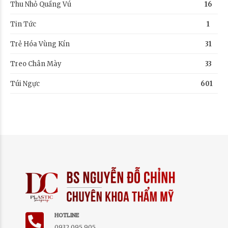
Thu Nhỏ Quầng Vú
16
Tin Tức
1
Trẻ Hóa Vùng Kín
31
Treo Chân Mày
33
Túi Ngực
601
HOTLINE
0932 095 905