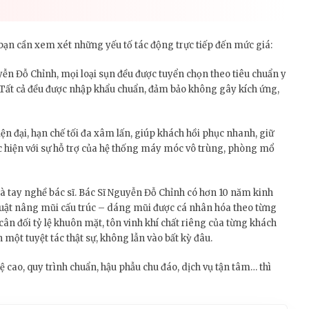
, bạn cần xem xét những yếu tố tác động trực tiếp đến mức giá:
yễn Đỗ Chỉnh, mọi loại sụn đều được tuyển chọn theo tiêu chuẩn y
. Tất cả đều được nhập khẩu chuẩn, đảm bảo không gây kích ứng,
ện đại, hạn chế tối đa xâm lấn, giúp khách hồi phục nhanh, giữ
ực hiện với sự hỗ trợ của hệ thống máy móc vô trùng, phòng mổ
là tay nghề bác sĩ. Bác Sĩ Nguyễn Đỗ Chỉnh có hơn 10 năm kinh
thuật nâng mũi cấu trúc – dáng mũi được cá nhân hóa theo từng
ân đối tỷ lệ khuôn mặt, tôn vinh khí chất riêng của từng khách
một tuyệt tác thật sự, không lẫn vào bất kỳ đâu.
hệ cao, quy trình chuẩn, hậu phẫu chu đáo, dịch vụ tận tâm… thì