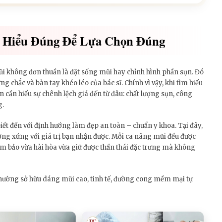
– Hiểu Đúng Để Lựa Chọn Đúng
ũi không đơn thuần là đặt sống mũi hay chỉnh hình phần sụn. Đó
ững chắc và bàn tay khéo léo của bác sĩ. Chính vì vậy, khi tìm hiểu
 cần hiểu sự chênh lệch giá đến từ đâu: chất lượng sụn, công
g.
iết đến với định hướng làm đẹp an toàn – chuẩn y khoa. Tại đây,
ương xứng với giá trị bạn nhận được. Mỗi ca nâng mũi đều được
ảm bảo vừa hài hòa vừa giữ được thần thái đặc trưng mà không
thường sở hữu dáng mũi cao, tinh tế, đường cong mềm mại tự