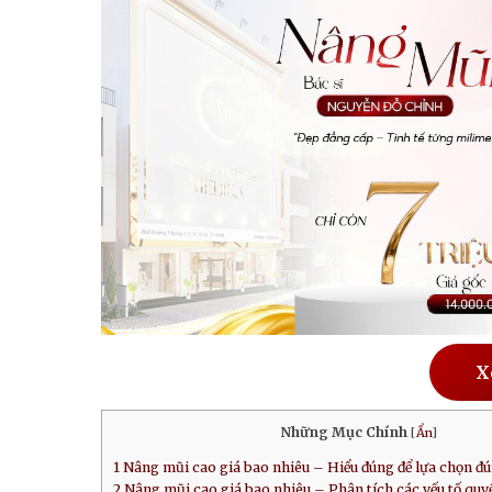
X
Những Mục Chính
[
Ẩn
]
1
Nâng mũi cao giá bao nhiêu – Hiểu đúng để lựa chọn đ
2
Nâng mũi cao giá bao nhiêu – Phân tích các yếu tố quyế