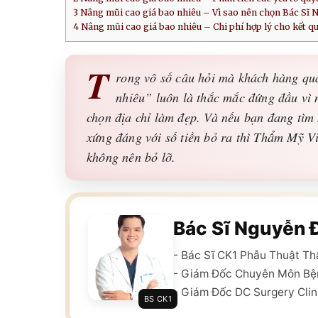
3
Nâng mũi cao giá bao nhiêu – Vì sao nên chọn Bác Sĩ 
4
Nâng mũi cao giá bao nhiêu – Chi phí hợp lý cho kết q
T
rong vô số câu hỏi mà khách hàng qu
nhiêu” luôn là thắc mắc đứng đầu vì n
chọn địa chỉ làm đẹp. Và nếu bạn đang tìm 
xứng đáng với số tiền bỏ ra thì Thẩm Mỹ V
không nên bỏ lỡ.
Bác Sĩ Nguyễn 
- Bác Sĩ CK1 Phẫu Thuật T
- Giám Đốc Chuyên Môn Bệ
- Giám Đốc DC Surgery Clin
BS CK1