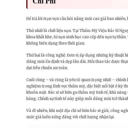
Chi Phí
Để trả lời trọn vẹn câu hỏi nâng mũi cao giá bao nhiêu
Thứ nhất là chất liệu sụn. Tại Thẩm Mỹ Viện Bác Sĩ Ngu
khoa khắt khe, từ sụn sinh học cao cấp đến sụn tự thân
không biến dạng theo thời gian.
Thứ hai là công nghệ. Đơn vị áp dụng những kỹ thuật hi
dáng mũi ổn định và đẹp lâu dài. Mỗi thao tác được th
đạt tiêu chuẩn an toàn.
Cuối cùng – và cũng là yếu tố quan trọng nhất – chính 
nghiệm trong lĩnh vực thẩm mỹ, đặc biệt nổi bật ở kỹ 
khuôn mặt. Bác sĩ sở hữu gu thẩm mỹ tinh tế, khả năng c
hàng. Chính sự tinh tế này giúp mỗi dáng mũi trở thành 
Và dĩ nhiên, khi một địa chỉ sở hữu bác sĩ giỏi, công ng
mức giá luôn xứng đáng với chất lượng nhận lại.