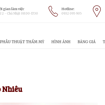
i gian làm việc
Hotline:
 2 - Chủ Nhật 08:00-17:30
0932 095 905
PHẪU THUẬT THẨM MỸ
HÌNH ẢNH
BẢNG GIÁ
T
 Nhiêu