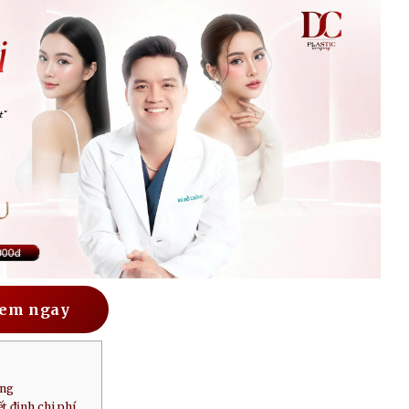
em ngay
úng
t định chi phí