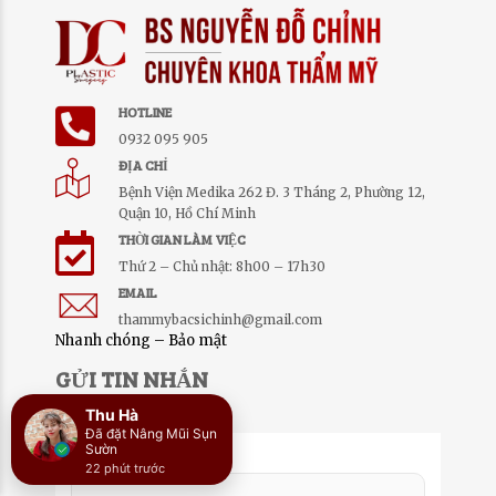
HOTLINE
0932 095 905
ĐỊA CHỈ
Bệnh Viện Medika 262 Đ. 3 Tháng 2, Phường 12,
Quận 10, Hồ Chí Minh
THỜI GIAN LÀM VIỆC
Thứ 2 – Chủ nhật: 8h00 – 17h30
EMAIL
thammybacsichinh@gmail.com
Nhanh chóng – Bảo mật
GỬI TIN NHẮN
Họ Tên: