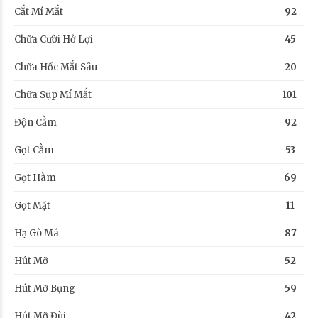
Cắt Mí Mắt
92
Chữa Cười Hở Lợi
45
Chữa Hốc Mắt Sâu
20
Chữa Sụp Mí Mắt
101
Độn Cằm
92
Gọt Cằm
53
Gọt Hàm
69
Gọt Mặt
11
Hạ Gò Má
87
Hút Mỡ
52
Hút Mỡ Bụng
59
Hút Mỡ Đùi
42