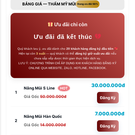
BẢNG GIÁ — THẨM MỸ MŨI
Đang ưu đãi 50%
Ưu đãi chỉ còn
Ưu đãi đã kết thúc
Quý khách lưu ý, ưu đãi dành cho
20 khách hàng đăng ký đầu tiên
Hiện tại còn
3 suất
— quý khách có thể
đăng ký giữ suất ưu đãi
nếu
chưa sắp xếp được thời gian thực hiện dịch vụ.
LƯU Ý: CHƯƠNG TRÌNH CHỈ ÁP DỤNG KHI KHÁCH HÀNG ĐĂNG KÝ
ONLINE QUA WEBSITE, ZALO, HOTLINE, FACEBOOK.
30.000.000đ
Nâng Mũi S Line
HOT
1
Giá Gốc
50.000.000đ
Đăng Ký
7.000.000đ
Nâng Mũi Hàn Quốc
2
Giá Gốc
14.000.000đ
Đăng Ký