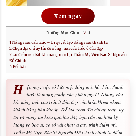
Xem ngay
Những Mục Chính
[
Ẩn
]
1
Nâng mũi cấu trúc – Bí quyết tạo dáng mũi thanh tú
2
Chọn địa chỉ uy tín để nâng mũi cấu trúc ở đâu đẹp
3
Ưu điểm nổi bật khi nâng mũi tại Thẩm Mỹ Viện Bác Sĩ Nguyễn
Đỗ Chỉnh
4
Kết bài
H
iện nay, việc sở hữu một dáng mũi hài hòa, thanh
thoát là mong muốn của nhiều người. Nhưng câu
hỏi nâng mũi cấu trúc ở đâu đẹp vẫn luôn khiến nhiều
khách hàng băn khoăn. Để lựa chọn địa chỉ an toàn, uy
tín và mang lại hiệu quả lâu dài, bạn cần tìm hiểu kỹ
lưỡng về bác sĩ, cơ sở vật chất và quy trình thẩm mỹ.
Thẩm Mỹ Viện Bác Sĩ Nguyễn Đỗ Chỉnh chính là điểm